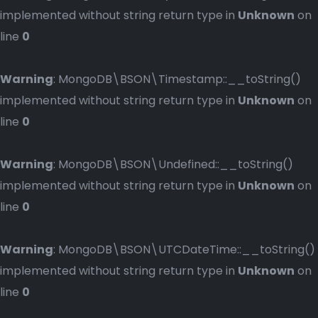
implemented without string return type in
Unknown
on
line
0
Warning
: MongoDB\BSON\Timestamp::__toString()
implemented without string return type in
Unknown
on
line
0
Warning
: MongoDB\BSON\Undefined::__toString()
implemented without string return type in
Unknown
on
line
0
Warning
: MongoDB\BSON\UTCDateTime::__toString()
implemented without string return type in
Unknown
on
line
0