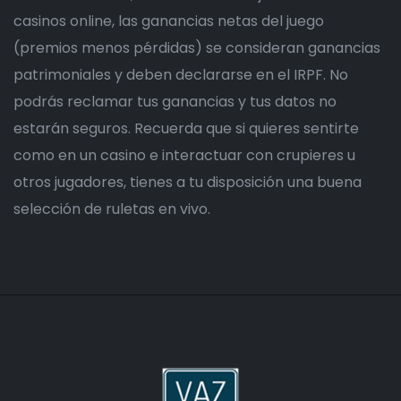
casinos online, las ganancias netas del juego
(premios menos pérdidas) se consideran ganancias
patrimoniales y deben declararse en el IRPF. No
podrás reclamar tus ganancias y tus datos no
estarán seguros. Recuerda que si quieres sentirte
como en un casino e interactuar con crupieres u
otros jugadores, tienes a tu disposición una buena
selección de ruletas en vivo.