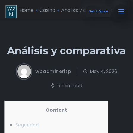
Home
Casino
Análisis y comparativa
Get A Quote
Análisis y comparativa
wpadminerlzp
May 4, 2026
5 min read
Content
Seguridad