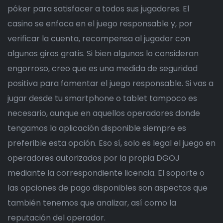
póker para satisfacer a todos sus jugadores. El
casino se enfoca en el juego responsable y, por
verificar la cuenta, recompensa al jugador con
algunos giros gratis. Si bien algunos lo consideran
engorroso, creo que es una medida de seguridad
positiva para fomentar el juego responsable. Si vas a
jugar desde tu smartphone o tablet tampoco es
necesario, aunque en aquellos operadores donde
tengamos la aplicación disponible siempre es
preferible esta opción. Eso sí, solo es legal el juego en
operadores autorizados por la propia DGOJ
mediante la correspondiente licencia. El soporte o
las opciones de pago disponibles son aspectos que
también tenemos que analizar, así como la
reputación del operador.