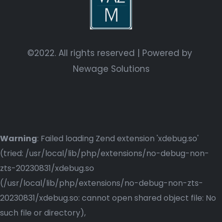
©2022. All rights reserved | Powered by
Newage Solutions
Warning
: Failed loading Zend extension 'xdebug.so'
(tried: /usr/local/lib/php/extensions/no-debug-non-
zts-20230831/xdebug.so
(/usr/local/lib/php/extensions/no-debug-non-zts-
20230831/xdebug.so: cannot open shared object file: No
such file or directory),