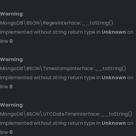
Warning
:
MongoDB\BSON\RegexInterface::__toString()
implemented without string return type in
Unknown
on
line
0
Warning
:
MongoDB\BSON\TimestampInterface::__toString()
implemented without string return type in
Unknown
on
line
0
Warning
:
MongoDB\BSON\UTCDateTimeInterface::__toString()
implemented without string return type in
Unknown
on
line
0