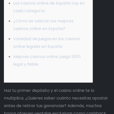
Los casinos online de España top en
cada categoría
¿Cómo se valoran los mejores
casinos online en España?
Variedad de juegos en los casinos
online legales en España
Mejores casinos online: juego 100%
legal y fiable
Haz tu primer depósito y el casino online te lo
multiplica. ¿Quieres saber cuánto necesitas apostar
antes de retirar tus ganancias? Además, muchos
bonos ofrecen ventajas exclusivas como cashback,