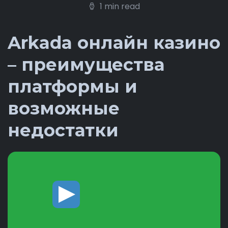
1 min read
Arkada онлайн казино
– преимущества
платформы и
возможные
недостатки