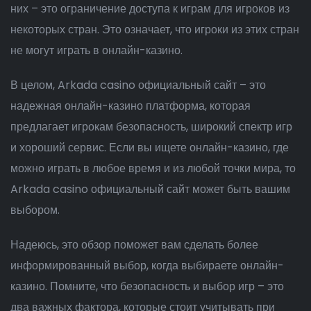
них – это ограничение доступа к играм для игроков из
некоторых стран. Это означает, что игроки из этих стран
не могут играть в онлайн-казино.
В целом, Arkada casino официальный сайт – это
надежная онлайн-казино платформа, которая
предлагает игрокам безопасность, широкий спектр игр
и хороший сервис. Если вы ищете онлайн-казино, где
можно играть в любое время и из любой точки мира, то
Arkada casino официальный сайт может быть вашим
выбором.
Надеюсь, это обзор поможет вам сделать более
информированный выбор, когда выбираете онлайн-
казино. Помните, что безопасность и выбор игр – это
два важных фактора, которые стоит учитывать при