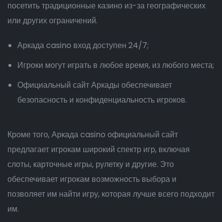
посетить традиционные казино из-за географических
или других ограничений.
Аркада casino вход доступен 24/7;
Игроки могут играть в любое время, из любого места;
Официальный сайт Аркады обеспечивает
безопасность и конфиденциальность игроков.
Кроме того, Аркада casino официальный сайт
предлагает игрокам широкий спектр игр, включая
слоты, карточные игры, рулетку и другие. Это
обеспечивает игрокам возможность выбора и
позволяет им найти игру, которая лучше всего подходит
им.