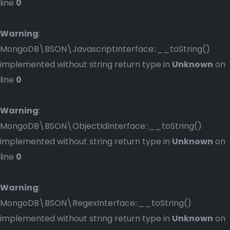
line
0
Warning
:
MongoDB\BSON\JavascriptInterface::__toString()
implemented without string return type in
Unknown
on
line
0
Warning
:
MongoDB\BSON\ObjectIdInterface::__toString()
implemented without string return type in
Unknown
on
line
0
Warning
:
MongoDB\BSON\RegexInterface::__toString()
implemented without string return type in
Unknown
on