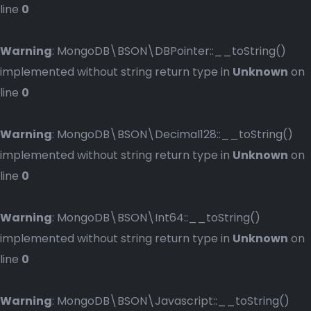
line
0
Warning
: MongoDB\BSON\DBPointer::__toString()
implemented without string return type in
Unknown
on
line
0
Warning
: MongoDB\BSON\Decimal128::__toString()
implemented without string return type in
Unknown
on
line
0
Warning
: MongoDB\BSON\Int64::__toString()
implemented without string return type in
Unknown
on
line
0
Warning
: MongoDB\BSON\Javascript::__toString()