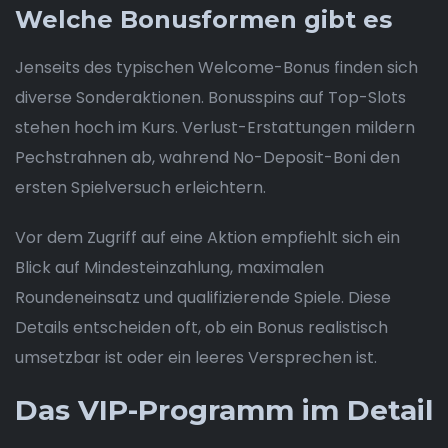
Welche Bonusformen gibt es
Jenseits des typischen Welcome-Bonus finden sich
diverse Sonderaktionen. Bonusspins auf Top-Slots
stehen hoch im Kurs. Verlust-Erstattungen mildern
Pechstrahnen ab, wahrend No-Deposit-Boni den
ersten Spielversuch erleichtern.
Vor dem Zugriff auf eine Aktion empfiehlt sich ein
Blick auf Mindesteinzahlung, maximalen
Roundeneinsatz und qualifizierende Spiele. Diese
Details entscheiden oft, ob ein Bonus realistisch
umsetzbar ist oder ein leeres Versprechen ist.
Das VIP-Programm im Detail