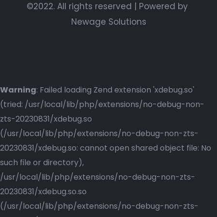
©2022. All rights reserved | Powered by
Newage Solutions
Warning
: Failed loading Zend extension 'xdebug.so'
(tried: /usr/local/lib/php/extensions/no-debug-non-
zts-20230831/xdebug.so
(/usr/local/lib/php/extensions/no-debug-non-zts-
20230831/xdebug.so: cannot open shared object file: No
such file or directory),
/usr/local/lib/php/extensions/no-debug-non-zts-
20230831/xdebug.so.so
(/usr/local/lib/php/extensions/no-debug-non-zts-