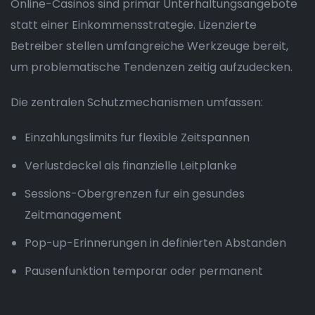
Online-Casinos sind primar Unterhaltungsangebote
statt einer Einkommensstrategie. Lizenzierte
Betreiber stellen umfangreiche Werkzeuge bereit,
um problematische Tendenzen zeitig aufzudecken.
Die zentralen Schutzmechanismen umfassen:
Einzahlungslimits fur flexible Zeitspannen
Verlustdeckel als finanzielle Leitplanke
Sessions-Obergrenzen fur ein gesundes
Zeitmanagement
Pop-up-Erinnerungen in definierten Abstanden
Pausenfunktion temporar oder permanent