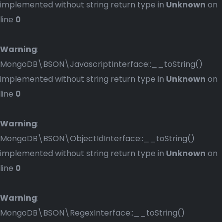
implemented without string return type in
Unknown
on
line
0
Warning
:
MongoDB\BSON\JavascriptInterface::__toString()
implemented without string return type in
Unknown
on
line
0
Warning
:
MongoDB\BSON\ObjectIdInterface::__toString()
implemented without string return type in
Unknown
on
line
0
Warning
:
MongoDB\BSON\RegexInterface::__toString()