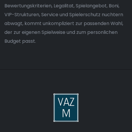
Bewertungskriterien, Legalitat, Spielangebot, Boni,
VIP-Strukturen, Service und Spielerschutz nuchtern
abwagt, kommt unkompliziert zur passenden Wahl,
der zur eigenen Spielweise und zum personlichen
Budget passt.