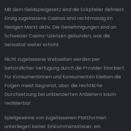
Mit dem Geldspielgesetz sind die Eckpfeiler definiert.
Einzig zugelassene Casinos sind rechtmassig im
hiesigen Markt aktiv. Die Genehmigungen sind an
Schweizer Casino-Lizenzen gebunden, was die
Seriositat weiter erhoht.
Nicht zugelassene Webseiten werden per
behordlicher Verfugung durch die Provider blockiert.
Fur Konsumentinnen und Konsumenten bleiben die
Folgen meist begrenzt, aber die rechtliche
Durchsetzung bei unlizenzierten Anbietern kaum
realisierbar.
Spielgewinne von zugelassenen Plattformen
unterliegen keiner Einkommenssteuer, ein