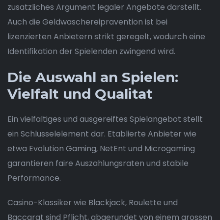
zusatzliches Argument legaler Angebote darstellt.
Auch die Geldwaschereipravention ist bei
lizenzierten Anbietern strikt geregelt, wodurch eine
Identifikation der Spielenden zwingend wird.
Die Auswahl an Spielen:
Vielfalt und Qualitat
Ein vielfaltiges und ausgereiftes Spielangebot stellt
ein Schlusselelement dar. Etablierte Anbieter wie
etwa Evolution Gaming, NetEnt und Microgaming
garantieren faire Auszahlungsraten und stabile
Performance.
Casino-Klassiker wie Blackjack, Roulette und
Baccarat sind Pflicht, abgerundet von einem grossen