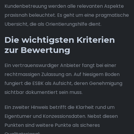
Kundenbetreuung werden alle relevanten Aspekte
praxisnah beleuchtet. Es geht um eine pragmatische
Ubersicht, die als Orientierungshilfe dient.
Die wichtigsten Kriterien
zur Bewertung
Ein vertrauenswurdiger Anbieter fangt bei einer
rechtmassigen Zulassung an. Auf hiesigem Boden
fungiert die ESBK als Aufsicht, deren Genehmigung
sichtbar dokumentiert sein muss.
Ein zweiter Hinweis betrifft die Klarheit rund um
Eigentumer und Konzessionsdaten. Nebst diesen
Punkten sind weitere Punkte als sicheres