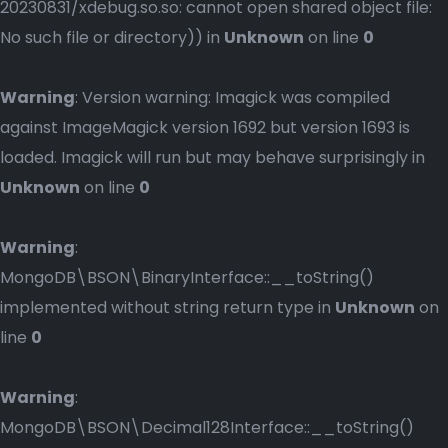
20230831/xdebug.so.so: cannot open shared object file:
No such file or directory)) in
Unknown
on line
0
Warning
: Version warning: Imagick was compiled
against ImageMagick version 1692 but version 1693 is
loaded. Imagick will run but may behave surprisingly in
Unknown
on line
0
Warning
:
MongoDB\BSON\BinaryInterface::__toString()
implemented without string return type in
Unknown
on
line
0
Warning
:
MongoDB\BSON\Decimal128Interface::__toString()