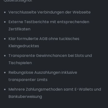
Qualitatssignal:
Verschlusselte Verbindungen der Webseite
Externe Testberichte mit entsprechenden
Zertifikaten
Klar formulierte AGB ohne tuckisches
Kleingedrucktes
Transparente Gewinnchancen bei Slots und
Tischspielen
Reibungslose Auszahlungen inklusive
transparenter Limits
Mehrere Zahlungsmethoden samt E-Wallets und
Bankuberweisung