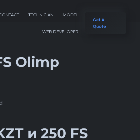
CONTACT
TECHNICIAN
MODEL
Get A
Quote
WEB DEVELOPER
FS Olimp
ad
KZT и 250 FS