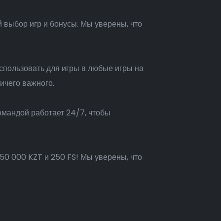
 выбор игр и бонусы. Мы уверены, что
спользовать для игры в любые игры на
ичего важного.
омандой работает 24/7, чтобы
150 000 KZT и 250 FS! Мы уверены, что