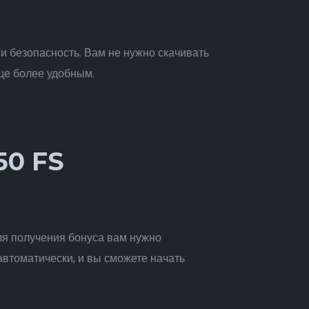
 и безопасность. Вам не нужно скачивать
еще более удобным.
50 FS
Для получения бонуса вам нужно
автоматически, и вы сможете начать