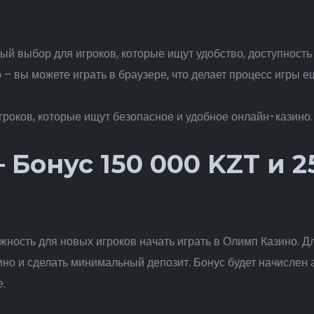
ый выбор для игроков, которые ищут удобство, доступность
 – вы можете играть в браузере, что делает процесс игры 
гроков, которые ищут безопасное и удобное онлайн-казино.
 Бонус 150 000 KZT и 2
жность для новых игроков начать играть в Олимп Казино. 
но и сделать минимальный депозит. Бонус будет начислен 
е.