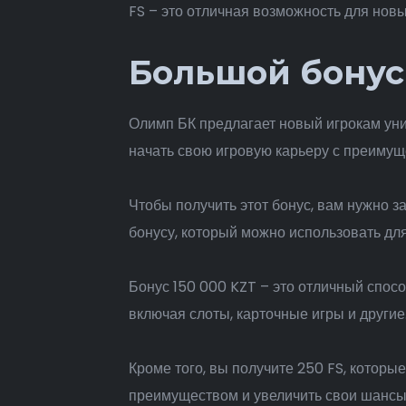
FS – это отличная возможность для новы
Большой бонус
Олимп БК предлагает новый игрокам уни
начать свою игровую карьеру с преимущ
Чтобы получить этот бонус, вам нужно з
бонусу, который можно использовать для
Бонус 150 000 KZT – это отличный спосо
включая слоты, карточные игры и другие
Кроме того, вы получите 250 FS, которы
преимуществом и увеличить свои шансы