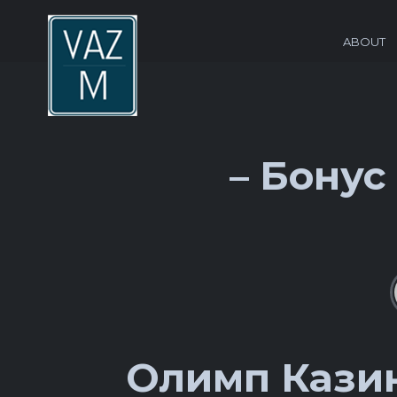
ABOUT
– Бонус
Олимп Казино