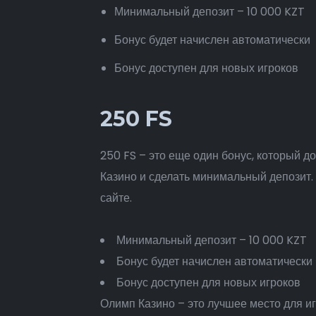
Минимальный депозит – 10 000 KZT
Бонус будет начислен автоматически
Бонус доступен для новых игроков
250 FS
250 FS – это еще один бонус, который д
Казино и сделать минимальный депозит. 
сайте.
Минимальный депозит – 10 000 KZT
Бонус будет начислен автоматически
Бонус доступен для новых игроков
Олимп Казино – это лучшее место для и