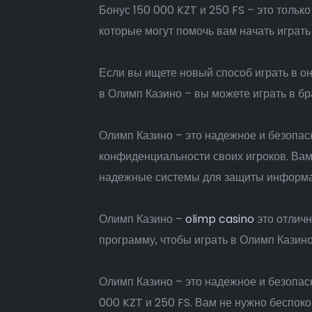
Бонус 150 000 KZT и 250 FS – это тольк
которые могут помочь вам начать играт
Если вы ищете новый способ играть в он
в Олимп Казино – вы можете играть в бр
Олимп Казино – это надежное и безопас
конфиденциальности своих игроков. Вам
надежные системы для защиты информа
Олимп Казино –
olimp casino
это отличн
программу, чтобы играть в Олимп Казино
Олимп Казино – это надежное и безопас
000 KZT и 250 FS. Вам не нужно беспок