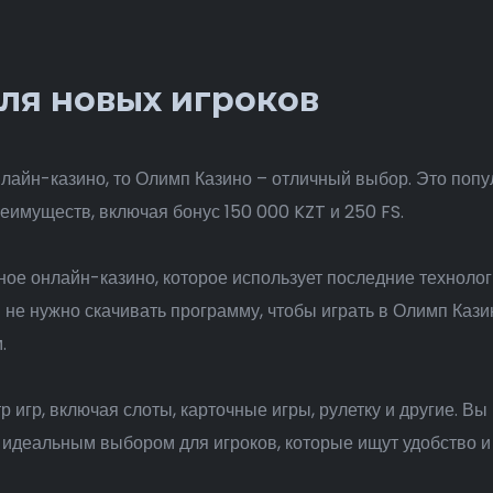
ля новых игроков
нлайн-казино, то Олимп Казино – отличный выбор. Это попу
еимуществ, включая бонус 150 000 KZT и 250 FS.
ное онлайн-казино, которое использует последние технолог
не нужно скачивать программу, чтобы играть в Олимп Казин
.
 игр, включая слоты, карточные игры, рулетку и другие. Вы
 идеальным выбором для игроков, которые ищут удобство и 