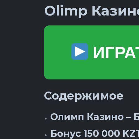
Olimp Казин
ИГРА
Содержимое
Олимп Казино – Б
Бонус 150 000 KZ