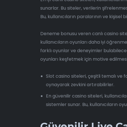
sunarlar. Bu siteler, verilerin şifrelen
Bu, kullanıcıların paralarının ve kişisel 
Deneme bonusu veren canlı casino sitele
kullanıcıların oyunları daha iyi öğrenmele
farklı oyunlar ve deneyimler bulabilecek
oyunları keşfetmek için motive edilmesi
Slot casino siteleri, çeşitli temalı ve
oynayarak zevkini artırabilirler.
En güvenilir casino siteleri, kullanıcı
sistemler sunar. Bu, kullanıcıların o
Güvenilir Live C