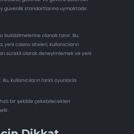
zey güvenlik standartlarına uymaktadır.
 bulabilmelerine olanak tanır. Bu,
 yeni casino siteleri, kullanıcıların
nları sürekli olarak deneyimlemek ve yeni
 Bu, kullanıcıların farklı oyunlarla
ızlı bir şekilde çekebilecekleri
lir.
İçin Dikkat