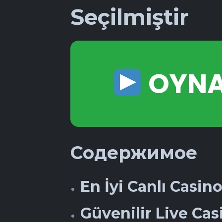
Seçilmiştir
OYN
Содержимое
En İyi Canlı Casino
Güvenilir Live Cas