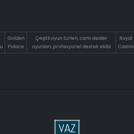
Golden
Çeşitli oyun türleri, canlı dealer
Royal
lu
Palace
oyunları, profesyonel destek ekibi
Casino