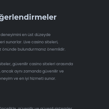
Değerlendirmeler
yun deneyimini en üst düzeyde
ri sunarlar. Live casino siteleri,
i göz önünde bulundurmanız önemlidir.
siteler, güvenilir casino siteleri arasında
nen, ancak aynı zamanda güvenilir ve
deneyim ve en iyi hizmeti sunar.
Öncelikle, güvenilir ve güvenli sistemler