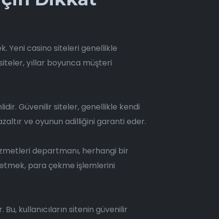
. Yeni casino siteleri genellikle
siteler, yıllar boyunca müşteri
ir. Güvenilir siteler, genellikle kendi
zaltır ve oyunun adilliğini garanti eder.
hizmetleri departmanı, herhangi bir
l etmek, para çekme işlemlerini
. Bu, kullanıcıların sitenin güvenilir