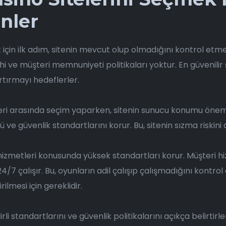
nler
k için ilk adım, sitenin mevcut olup olmadığını kontrol etmek
ihi ve müşteri memnuniyeti politikaları yoktur. En güvenilir 
tırmayı hedeflerler.
eleri arasında seçim yaparken, sitenin sunucu konumu önemlid
ve güvenlik standartlarını korur. Bu, sitenin sızma riskini a
ri hizmetleri konusunda yüksek standartları korur. Müşteri 
/7 çalışır. Bu, oyunların adil çalışıp çalışmadığını kontro
ilmesi için gereklidir.
irli standartlarını ve güvenlik politikalarını açıkça belirtirler