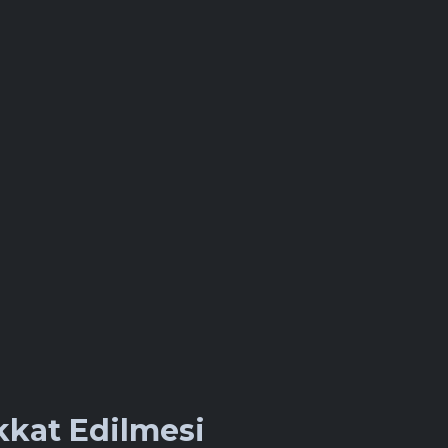
ikkat Edilmesi