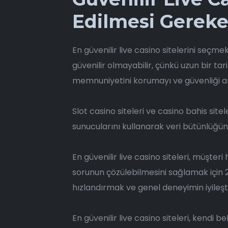
Edilmesi Gereke
En güvenilir live casino sitelerini seçme
güvenilir olmayabilir, çünkü uzun bir tar
memnuniyetini korumayı ve güvenliği ar
Slot casino siteleri ve casino bahis sit
sunucularını kullanarak veri bütünlüğünü 
En güvenilir live casino siteleri, müşte
sorunun çözülebilmesini sağlamak için 24
hızlandırmak ve genel deneyimin iyileştir
En güvenilir live casino siteleri, kendi bel