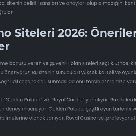
, sitenin belirli lisansları ve onayları olup olmadığını kon
rular.
no Siteleri 2026: Önerile
er
neme bonusu veren ve güvenilir olan siteleri seçtik. Öncelikl
u öneriyoruz. Bu sitenin sunucuları yüksek kaliteli ve oyunlar
çeşitli dil seçenekleri sunması da onu tercih etmemize yar
nda “Golden Palace” ve “Royal Casino” yer alıyor. Bu siteler
ir deneyim sunuyor. Golden Palace, çeşitli oyun türlerini v
ılayabilmelerine olanak tanıyor. Royal Casino ise, profesyo