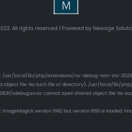
022. All rights reserved | Powered by
Newage Soluti
ried: /usr/local/lib/php/extensions/no-debug-non-zts-20
bject file: No such file or directory), /usr/local/lib/
1/xdebug.so.so: cannot open shared object file: No such 
 ImageMagick version 1692 but version 1693 is loaded. Ima