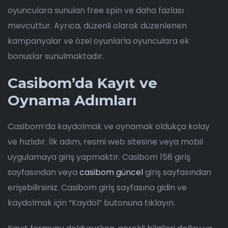
oyunculara sunulan free spin ve daha fazlası
mevcuttur. Ayrıca, düzenli olarak düzenlenen
kampanyalar ve özel oyunlarla oyunculara ek
bonuslar sunulmaktadır.
Casibom’da Kayıt ve
Oynama Adımları
Casibom’da kaydolmak ve oynamak oldukça kolay
ve hızlıdır. İlk adım, resmi web sitesine veya mobil
uygulamaya giriş yapmaktır. Casibom 158 giriş
sayfasından veya
casibom güncel
giriş sayfasından
erişebilirsiniz. Casibom giriş sayfasına gidin ve
kaydolmak için “Kaydol” butonuna tıklayın.