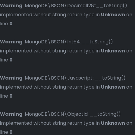
Warning
: MongoDB\BSON\Decimal128::__toString()
implemented without string return type in
Unknown
on
line
0
Warning
: MongoDB\BSON\Int64::__toString()
implemented without string return type in
Unknown
on
line
0
Warning
: MongoDB\BSON\Javascript::__toString()
implemented without string return type in
Unknown
on
line
0
Warning
: MongoDB\BSON\ObjectId::__toString()
implemented without string return type in
Unknown
on
line
0