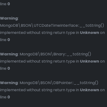
line
0
Warning
:
MongoDB\BSON\UTCDateTimeInterface::__toString()
implemented without string return type in
Unknown
on
line
0
Warning
: MongoDB\BSON\Binary::__toString()
implemented without string return type in
Unknown
on
line
0
Warning
: MongoDB\BSON\DBPointer::__toString()
implemented without string return type in
Unknown
on
line
0