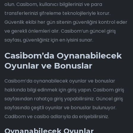
olun. Casibom, kullanıcı bilgilerinizi ve para
transferlerinizi şifreleme teknolojileriyle korur.
Güvenlik ekibi her gün sitenin güvenliğini kontrol eder
ve gerekli önlemleri alır. Casibom’un güncel giriş
sayfası, güvenliğiniz için en iyisini sunar.
Casibom’da Oynanabilecek
Oyunlar ve Bonuslar
Casibom’da oynanabilecek oyunlar ve bonuslar
hakkında bilgi edinmek için giriş yapın. Casibom giriş
sayfasından rahatça giriş yapabilirsiniz. Güncel giriş
sayfasında çeşitli oyunlar ve bonuslar bulunuyor.
Cadibom ve casibo adlarıyla da erişebilirsiniz.
Oynanabilecek Oyunlar