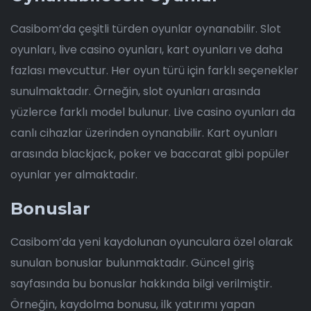
Casibom’da çeşitli türden oyunlar oynanabilir. Slot
oyunları, live casino oyunları, kart oyunları ve daha
fazlası mevcuttur. Her oyun türü için farklı seçenekler
sunulmaktadır. Örneğin, slot oyunları arasında
yüzlerce farklı model bulunur. Live casino oyunları da
canlı cihazlar üzerinden oynanabilir. Kart oyunları
arasında blackjack, poker ve baccarat gibi popüler
oyunlar yer almaktadır.
Bonuslar
Casibom’da yeni kaydolunan oyunculara özel olarak
sunulan bonuslar bulunmaktadır. Güncel giriş
sayfasında bu bonuslar hakkında bilgi verilmiştir.
Örneğin, kaydolma bonusu, ilk yatırımı yapan