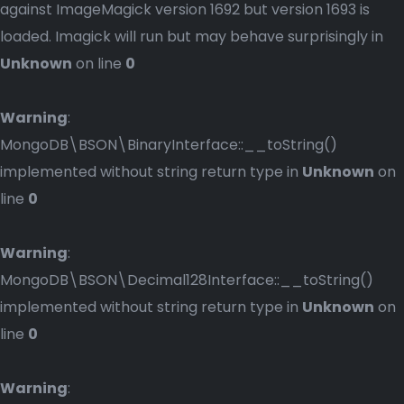
against ImageMagick version 1692 but version 1693 is
loaded. Imagick will run but may behave surprisingly in
Unknown
on line
0
Warning
:
MongoDB\BSON\BinaryInterface::__toString()
implemented without string return type in
Unknown
on
line
0
Warning
:
MongoDB\BSON\Decimal128Interface::__toString()
implemented without string return type in
Unknown
on
line
0
Warning
: