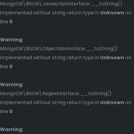
MongoDB\BSON\JavascriptInterface::__toString()
implemented without string return type in
Unknown
on
line
0
Warning
:
MongoDB\BSON\ObjectIdInterface::__toString()
implemented without string return type in
Unknown
on
line
0
Warning
:
MongoDB\BSON\RegexInterface::__toString()
implemented without string return type in
Unknown
on
line
0
Warning
: