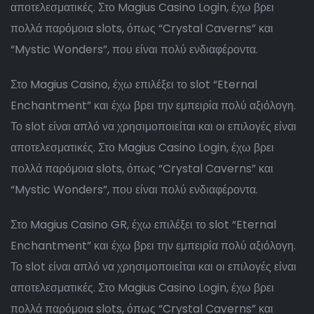
αποτελεσματικές. Στο Magius Casino Login, έχω βρει
πολλά παρόμοια slots, όπως “Crystal Caverns” και
“Mystic Wonders”, που είναι πολύ ενδιαφέροντα.
Στο Magius Casino, έχω επιλέξει το slot “Eternal
Enchantment” και έχω βρει την εμπειρία πολύ αξιόλογη.
Το slot είναι απλό να χρησιμοποιείται και οι επιλογές είναι
αποτελεσματικές. Στο Magius Casino Login, έχω βρει
πολλά παρόμοια slots, όπως “Crystal Caverns” και
“Mystic Wonders”, που είναι πολύ ενδιαφέροντα.
Στο Magius Casino GR, έχω επιλέξει το slot “Eternal
Enchantment” και έχω βρει την εμπειρία πολύ αξιόλογη.
Το slot είναι απλό να χρησιμοποιείται και οι επιλογές είναι
αποτελεσματικές. Στο Magius Casino Login, έχω βρει
πολλά παρόμοια slots, όπως “Crystal Caverns” και