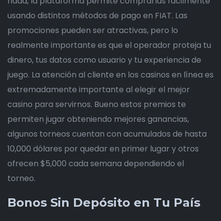
nada, la plataforma permite comprarlas fácilmente
usando distintos métodos de pago en FIAT. Las
promociones pueden ser atractivas, pero lo
realmente importante es que el operador proteja tu
dinero, tus datos como usuario y tu experiencia de
juego. La atención al cliente en los casinos en línea es
extremadamente importante al elegir el mejor
casino para servirnos. Bueno estos premios te
permiten jugar obteniendo mejores ganancias,
algunos torneos cuentan con acumulados de hasta
10,000 dólares por quedar en primer lugar y otros
ofrecen $5,000 cada semana dependiendo el
torneo.
Bonos Sin Depósito en Tu País