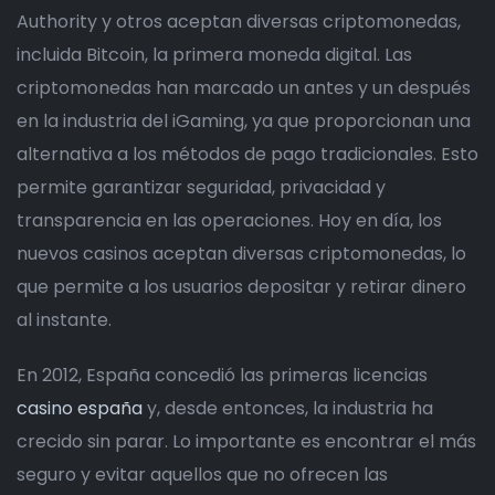
Authority y otros aceptan diversas criptomonedas,
incluida Bitcoin, la primera moneda digital. Las
criptomonedas han marcado un antes y un después
en la industria del iGaming, ya que proporcionan una
alternativa a los métodos de pago tradicionales. Esto
permite garantizar seguridad, privacidad y
transparencia en las operaciones. Hoy en día, los
nuevos casinos aceptan diversas criptomonedas, lo
que permite a los usuarios depositar y retirar dinero
al instante.
En 2012, España concedió las primeras licencias
casino españa
y, desde entonces, la industria ha
crecido sin parar. Lo importante es encontrar el más
seguro y evitar aquellos que no ofrecen las