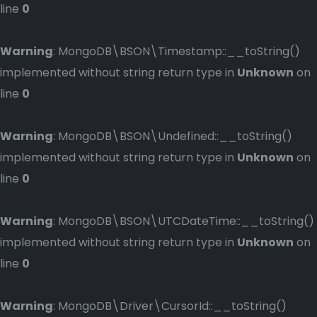
line
0
Warning
: MongoDB\BSON\Timestamp::__toString()
implemented without string return type in
Unknown
on
line
0
Warning
: MongoDB\BSON\Undefined::__toString()
implemented without string return type in
Unknown
on
line
0
Warning
: MongoDB\BSON\UTCDateTime::__toString()
implemented without string return type in
Unknown
on
line
0
Warning
: MongoDB\Driver\CursorId::__toString()