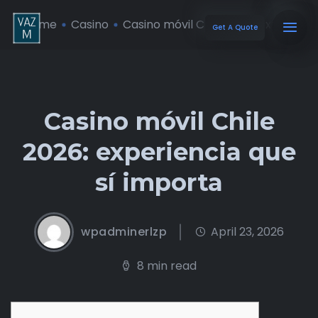
Home
Casino
Casino móvil Chile 2026: expe ...
Get A Quote
Casino móvil Chile
2026: experiencia que
sí importa
wpadminerlzp
April 23, 2026
8 min read