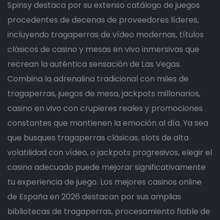
Spinsy destaca por su extenso catálogo de juegos
procedentes de decenas de proveedores líderes,
incluyendo tragaperras de vídeo modernas, títulos
clásicos de casino y mesas en vivo inmersivas que
recrean la auténtica sensación de Las Vegas.
Combina la adrenalina tradicional con miles de
tragaperras, juegos de mesa, jackpots millonarios,
casino en vivo con crupieres reales y promociones
constantes que mantienen la emoción al día. Ya sea
que busques tragaperras clásicas, slots de alta
volatilidad con vídeo, o jackpots progresivos, elegir el
casino adecuado puede mejorar significativamente
tu experiencia de juego. Los mejores casinos online
de España en 2026 destacan por sus amplias
bibliotecas de tragaperras, procesamiento fiable de