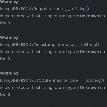
Warning
:
MongoDB\BSON\RegexInterface::__toString()
implemented without string return type in
Unknown
on
line
0
Warning
:
MongoDB\BSON\TimestampInterface::__toString()
implemented without string return type in
Unknown
on
line
0
Warning
:
MongoDB\BSON\UTCDateTimeInterface::__toString()
implemented without string return type in
Unknown
on
line
0