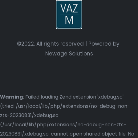
©2022. All rights reserved | Powered by
Newage Solutions
Warning
: Failed loading Zend extension 'xdebug.so'
(tried: /usr/local/lib/php/extensions/no-debug-non-
zts-20230831/xdebug.so
(/usr/local/lib/php/extensions/no-debug-non-zts-
20230831/xdebug.so: cannot open shared object file: No