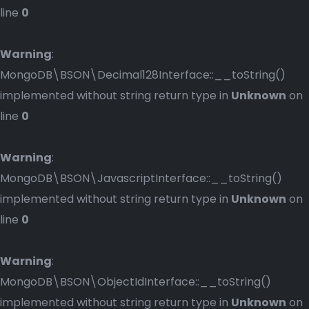
line
0
Warning
:
MongoDB\BSON\Decimal128Interface::__toString()
implemented without string return type in
Unknown
on
line
0
Warning
:
MongoDB\BSON\JavascriptInterface::__toString()
implemented without string return type in
Unknown
on
line
0
Warning
:
MongoDB\BSON\ObjectIdInterface::__toString()
implemented without string return type in
Unknown
on