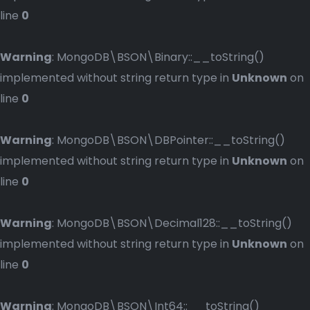
line
0
Warning
: MongoDB\BSON\Binary::__toString()
implemented without string return type in
Unknown
on
line
0
Warning
: MongoDB\BSON\DBPointer::__toString()
implemented without string return type in
Unknown
on
line
0
Warning
: MongoDB\BSON\Decimal128::__toString()
implemented without string return type in
Unknown
on
line
0
Warning
: MongoDB\BSON\Int64::__toString()