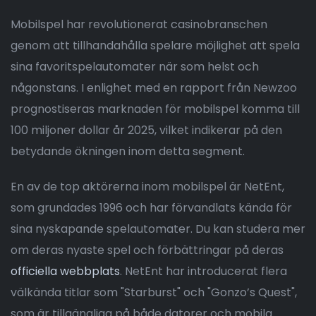
Mobilspel har revolutionerat casinobranschen
genom att tillhandahålla spelare möjlighet att spela
sina favoritspelautomater när som helst och
någonstans. I enlighet med en rapport från Newzoo
prognostiseras marknaden för mobilspel komma till
100 miljoner dollar år 2025, vilket indikerar på den
betydande ökningen inom detta segment.
En av de top aktörerna inom mobilspel är NetEnt,
som grundades 1996 och har förvandlats kända för
sina nyskapande spelautomater. Du kan studera mer
om deras nyaste spel och förbättringar på deras
officiella webbplats
. NetEnt har introducerat flera
välkända titlar som "Starburst" och "Gonzo’s Quest",
som är tillgängliga på både datorer och mobila