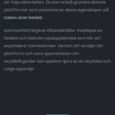
att höja säkerheten. Du kan också granska diverse
plattformar som presenterar dessa egenskaper på
casino utan bankid
.
Sammanfattningsvis tillhandahåller mobilspel en
flexibel och bekväm spelupplevelse som blir att
expandera i kännedomen. Genom att utvälja rätt
plattform och vara uppmärksam om
skyddsåtgärder kan spelare njuta av en skyddad och
roliga spelmiljö.