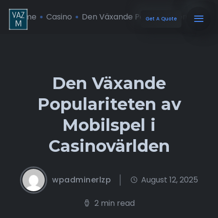
Home
Casino
Den Växande Populariteten av ...
Get A Quote
Den Växande
Populariteten av
Mobilspel i
Casinovärlden
wpadminerlzp
August 12, 2025
2 min read