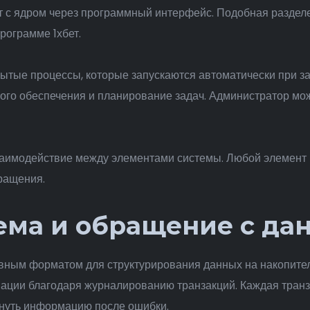
т с ядром через программный интерфейс. Подобная разделе
рограмме 1хбет.
тые процессы, которые запускаются автоматически при за
го обеспечения и планирование задач. Администратор мож
аимодействие между элементами системы. Любой элемент 
ращения.
ема и обращение с д
вным форматом для структурирования данных на накопите
ации благодаря журналированию транзакций. Каждая транз
рнуть информацию после ошибки.