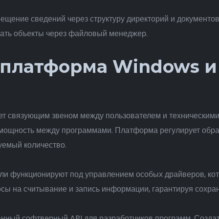
ещение сведений через структуру директорий и документо
жать объекты через файловый менеджер.
платформа Windows и 
т связующим звеном между пользователем и техническими
ощность между программами. Платформа регулирует обра
емый количество.
ли функционируют под управлением особых драйверов, кото
сы на считывание и запись информации, гарантируя сохра
нный софтверный API для разработчиков программ. Созда