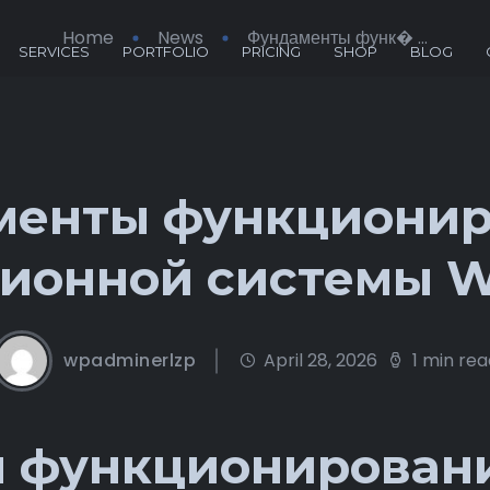
Home
News
Фундаменты функ� ...
SERVICES
PORTFOLIO
PRICING
SHOP
BLOG
менты функционир
ионной системы 
wpadminerlzp
April 28, 2026
1 min re
 функционирован