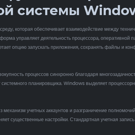
ой системы Windo
среду, которая обеспечивает взаимодействие между техни
орма управляет деятельность процессора, оперативной па
тает опцию запускать приложения, сохранять файлы и кон
окупность процессов синхронно благодаря многозадачност
от системного планировщика. Windows выделяет процессо
з механизм учетных аккаунтов и разграничение полномочи
няет существенные настройки. Стандартная учетная запись