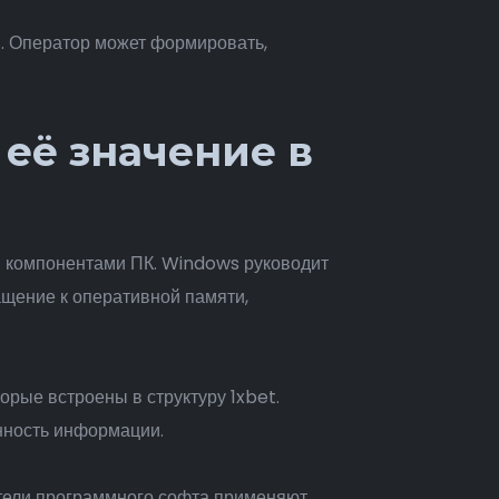
в. Оператор может формировать,
её значение в
 компонентами ПК. Windows руководит
щение к оперативной памяти,
рые встроены в структуру 1xbet.
нность информации.
тели программного софта применяют