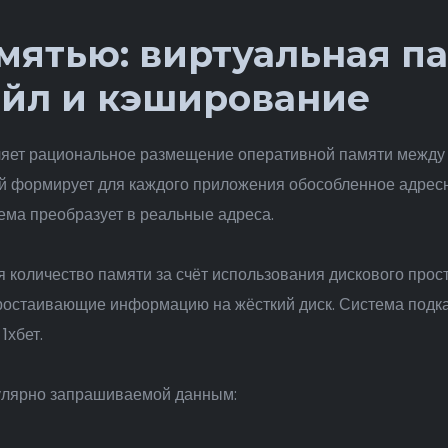
мятью: виртуальная па
йл и кэширование
ляет рациональное размещение оперативной памяти между
ый формирует для каждого приложения обособленное адрес
ема преобразует в реальные адреса.
оличество памяти за счёт использования дискового прост
ростаивающие информацию на жёсткий диск. Система подка
1хбет.
улярно запрашиваемой данным: