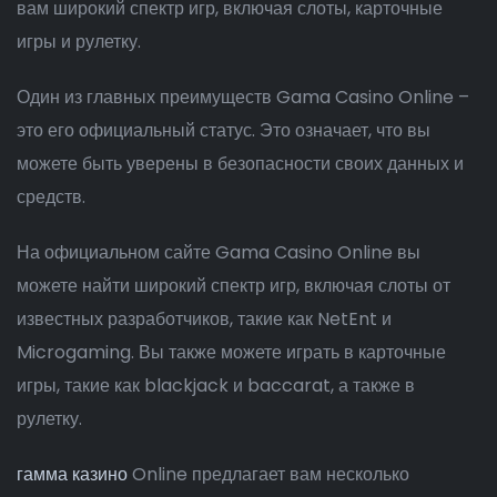
вам широкий спектр игр, включая слоты, карточные
игры и рулетку.
Один из главных преимуществ Gama Casino Online –
это его официальный статус. Это означает, что вы
можете быть уверены в безопасности своих данных и
средств.
На официальном сайте Gama Casino Online вы
можете найти широкий спектр игр, включая слоты от
известных разработчиков, такие как NetEnt и
Microgaming. Вы также можете играть в карточные
игры, такие как blackjack и baccarat, а также в
рулетку.
гамма казино
Online предлагает вам несколько