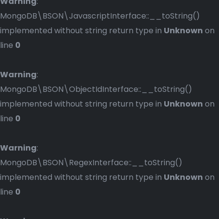
Warning
:
MongoDB\BSON\JavascriptInterface::__toString()
implemented without string return type in
Unknown
on
line
0
Warning
:
MongoDB\BSON\ObjectIdInterface::__toString()
implemented without string return type in
Unknown
on
line
0
Warning
:
MongoDB\BSON\RegexInterface::__toString()
implemented without string return type in
Unknown
on
line
0