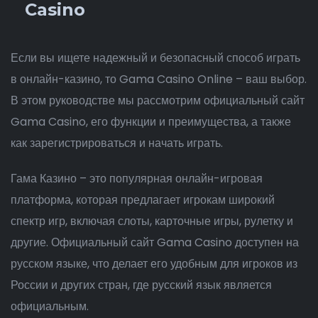
Casino
Если вы ищете надежный и безопасный способ играть
в онлайн-казино, то Gama Casino Online – ваш выбор.
В этом руководстве мы рассмотрим официальный сайт
Gama Casino, его функции и преимущества, а также
как зарегистрироваться и начать играть.
Гама Казино – это популярная онлайн-игровая
платформа, которая предлагает игрокам широкий
спектр игр, включая слоты, карточные игры, рулетку и
другие. Официальный сайт Gama Casino доступен на
русском языке, что делает его удобным для игроков из
России и других стран, где русский язык является
официальным.