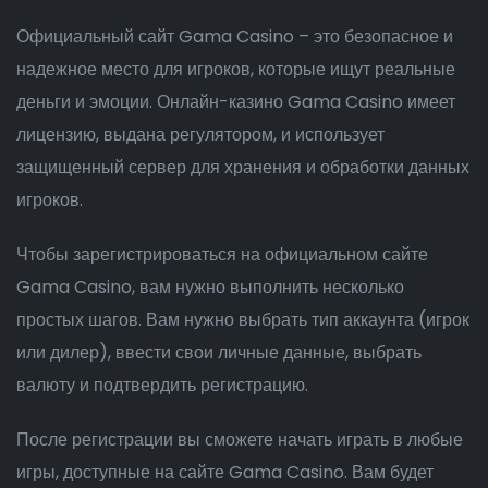
Официальный сайт Gama Casino – это безопасное и
надежное место для игроков, которые ищут реальные
деньги и эмоции. Онлайн-казино Gama Casino имеет
лицензию, выдана регулятором, и использует
защищенный сервер для хранения и обработки данных
игроков.
Чтобы зарегистрироваться на официальном сайте
Gama Casino, вам нужно выполнить несколько
простых шагов. Вам нужно выбрать тип аккаунта (игрок
или дилер), ввести свои личные данные, выбрать
валюту и подтвердить регистрацию.
После регистрации вы сможете начать играть в любые
игры, доступные на сайте Gama Casino. Вам будет