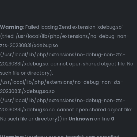
Warning
: Failed loading Zend extension 'xdebug.so'
(tried: /usr/local/lib/php/extensions/no-debug-non-
zts-20230831/xdebug.so
(/usr/local/lib/php/extensions/no-debug-non-zts-
20230831/xdebug.so: cannot open shared object file: No
such file or directory),
/usr/local/lib/php/extensions/no-debug-non-zts-
20230831/xdebug.so.so
(/usr/local/lib/php/extensions/no-debug-non-zts-
20230831/xdebug.so.so: cannot open shared object file:
No such file or directory)) in
Unknown
on line
0