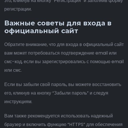
это, кликнув на кнопку “Регистрация” и заполнив форму
регистрации.
Важные советы для входа в
официальный сайт
Обратите внимание, что для входа в официальный сайт
вам может потребоваться подтверждение email или
смс-код, если вы зарегистрировались с помощью email
или смс.
Если вы забыли свой пароль, вы можете восстановить
его, кликнув на кнопку “Забыли пароль” и следуя
инструкциям.
Вам также рекомендуется использовать надежный
браузер и включить функцию “HTTPS” для обеспечения