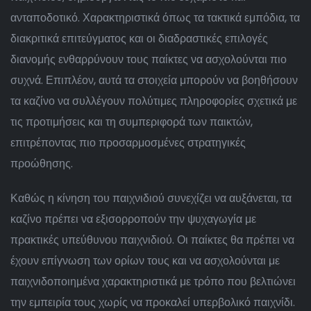
ανταποδοτικό. Χαρακτηριστικά όπως τα τακτικά εμπόδια, τα
διακριτικά επιτεύγματος και οι διαδραστικές επιλογές
διανομής ενθαρρύνουν τους παίκτες να ασχολούνται πιο
συχνά. Επιπλέον, αυτά τα στοιχεία μπορούν να βοηθήσουν
τα καζίνο να συλλέγουν πολύτιμες πληροφορίες σχετικά με
τις προτιμήσεις και τη συμπεριφορά των παικτών,
επιτρέποντας πιο προσαρμοσμένες στρατηγικές
προώθησης.
Καθώς η κίνηση του παιχνιδιού συνεχίζει να αυξάνεται, τα
καζίνο πρέπει να εξισορροπούν την ψυχαγωγία με
πρακτικές υπεύθυνου παιχνιδιού. Οι παίκτες θα πρέπει να
έχουν επίγνωση των ορίων τους και να ασχολούνται με
παιχνιδοποιημένα χαρακτηριστικά με τρόπο που βελτιώνει
την εμπειρία τους χωρίς να προκαλεί υπερβολικό παιχνίδι.