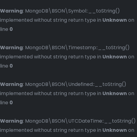
Warning
: MongoDB\BSON\Symbol::__toString()
implemented without string return type in
Unknown
on
line
0
Warning
: MongoDB\BSON\Timestamp::__toString()
implemented without string return type in
Unknown
on
line
0
Warning
: MongoDB\BSON\Undefined::__toString()
implemented without string return type in
Unknown
on
line
0
Warning
: MongoDB\BSON\UTCDateTime::__toString()
implemented without string return type in
Unknown
on