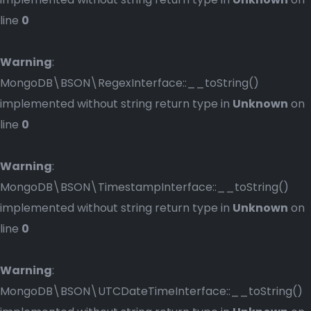
line
0
Warning
:
MongoDB\BSON\RegexInterface::__toString()
implemented without string return type in
Unknown
on
line
0
Warning
:
MongoDB\BSON\TimestampInterface::__toString()
implemented without string return type in
Unknown
on
line
0
Warning
:
MongoDB\BSON\UTCDateTimeInterface::__toString()