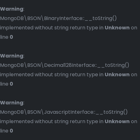
Warning
:
MongoDB\BSON\BinaryInterface::__toString()
implemented without string return type in
Unknown
on
line
0
Warning
:
MongoDB\BSON\Decimal128Interface::__toString()
implemented without string return type in
Unknown
on
line
0
Warning
:
MongoDB\BSON\JavascriptInterface::__toString()
implemented without string return type in
Unknown
on
line
0