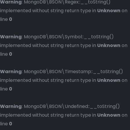
Warning
: MongoDB\BSON\Regex::__toString()
implemented without string return type in
Unknown
on
line
0
Warning
: MongoDB\BSON\Symbol::__toString()
implemented without string return type in
Unknown
on
line
0
Warning
: MongoDB\BSON\Timestamp::__toString()
implemented without string return type in
Unknown
on
line
0
Warning
: MongoDB\BSON\Undefined::__toString()
implemented without string return type in
Unknown
on
line
0