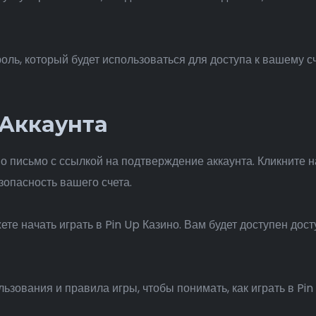
ль, который будет использоваться для доступа к вашему с
 Аккаунта
о письмо с ссылкой на подтверждение аккаунта. Кликните н
зопасность вашего счета.
те начать играть в Pin Up Казино. Вам будет доступен дост
ьзования и правила игры, чтобы понимать, как играть в Pin