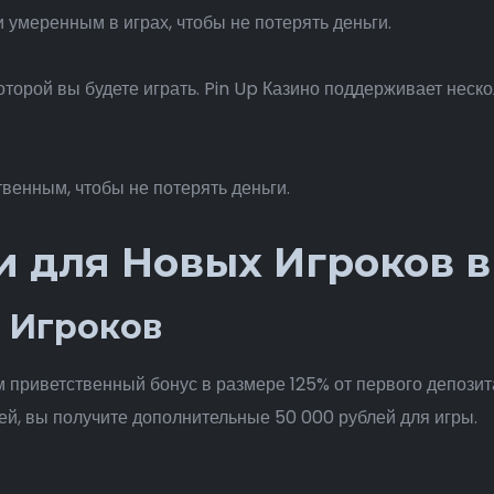
 умеренным в играх, чтобы не потерять деньги.
оторой вы будете играть. Pin Up Казино поддерживает неско
венным, чтобы не потерять деньги.
 для Новых Игроков в
 Игроков
 приветственный бонус в размере 125% от первого депозита,
ей, вы получите дополнительные 50 000 рублей для игры.