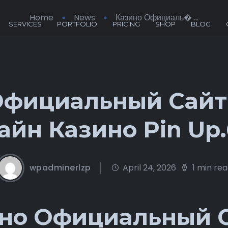
Home
News
Казино Официаль� ...
SERVICES
PORTFOLIO
PRICING
SHOP
BLOG
Официальный Сайт 
айн Казино Pin Up.
wpadminerlzp
April 24, 2026
1 min re
но Официальный С