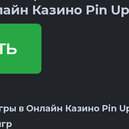
лайн Казино Pin U
ТЬ
ры в Онлайн Казино Pin U
игр