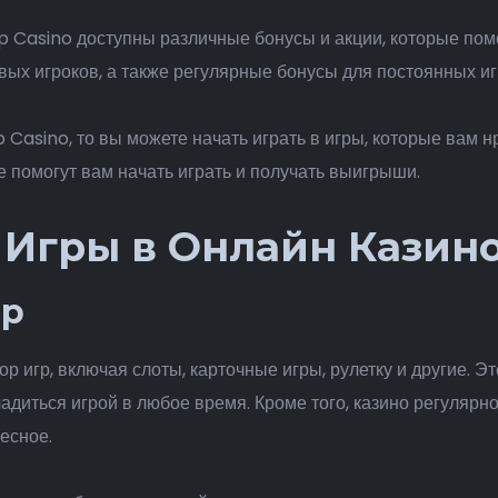
p Casino доступны различные бонусы и акции, которые помо
ых игроков, а также регулярные бонусы для постоянных иг
Casino, то вы можете начать играть в игры, которые вам н
е помогут вам начать играть и получать выигрыши.
Игры в Онлайн Казино
гр
 игр, включая слоты, карточные игры, рулетку и другие. Эт
ладиться игрой в любое время. Кроме того, казино регулярн
есное.