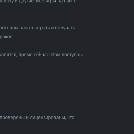
летку и другие. Все игры на сайте
гут вам начать играть и получать
роков.
равятся, прямо сейчас. Вам доступны
е проверены и лицензированы, что