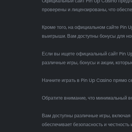
Официальный сайт Pin Up Casino предлаг
проверены и лицензированы, что обеспеч
Кроме того, на официальном сайте Pin U
выигрыши. Вам доступны бонусы для нов
Если вы ищете официальный сайт Pin Up 
различные игры, бонусы и акции, которы
Начните играть в Pin Up Casino прямо с
Обратите внимание, что минимальный воз
Вам доступны различные игры, включая с
обеспечивает безопасность и честность 