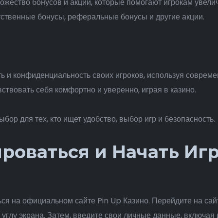
ножество бонусов и акций, которые помогают игрокам увел
тственные бонусы, реферальные бонусы и другие акции.
ть и конфиденциальность своих игроков, используя соврем
вствовать себя комфортно и уверенно, играя в казино.
ыбор для тех, кто ищет удобство, выбор игр и безопасность.
роваться и Начать Игр
ся на официальном сайте Pin Up Казино. Перейдите на сайт
углу экрана. Затем, введите свои личные данные, включая