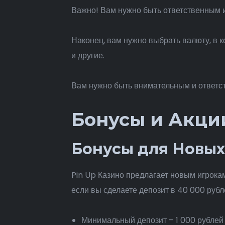
Важно! Вам нужно быть ответственным и
Наконец, вам нужно выбрать валюту, в к
и другие.
Вам нужно быть внимательным и ответст
Бонусы и Акции
Бонусы для Новых
Pin Up Казино предлагает новым игрокам
если вы сделаете депозит в 40 000 рубл
Минимальный депозит – 1 000 рублей