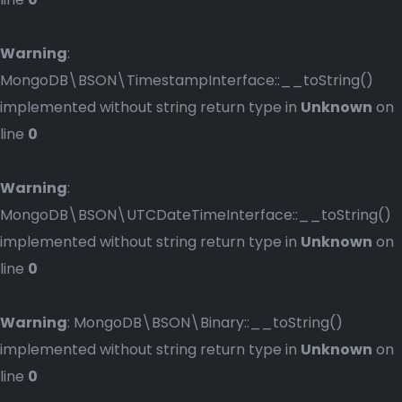
Warning
:
MongoDB\BSON\TimestampInterface::__toString()
implemented without string return type in
Unknown
on
line
0
Warning
:
MongoDB\BSON\UTCDateTimeInterface::__toString()
implemented without string return type in
Unknown
on
line
0
Warning
: MongoDB\BSON\Binary::__toString()
implemented without string return type in
Unknown
on
line
0