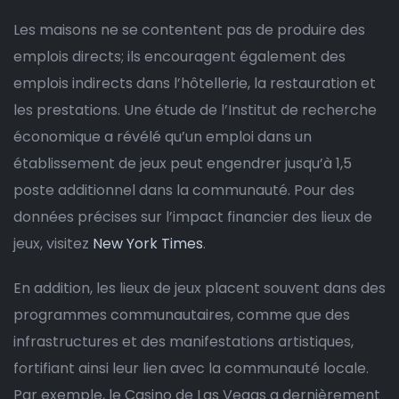
Les maisons ne se contentent pas de produire des
emplois directs; ils encouragent également des
emplois indirects dans l’hôtellerie, la restauration et
les prestations. Une étude de l’Institut de recherche
économique a révélé qu’un emploi dans un
établissement de jeux peut engendrer jusqu’à 1,5
poste additionnel dans la communauté. Pour des
données précises sur l’impact financier des lieux de
jeux, visitez
New York Times
.
En addition, les lieux de jeux placent souvent dans des
programmes communautaires, comme que des
infrastructures et des manifestations artistiques,
fortifiant ainsi leur lien avec la communauté locale.
Par exemple, le Casino de Las Vegas a dernièrement