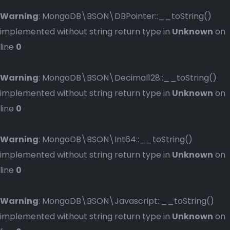
Warning
: MongoDB\BSON\DBPointer::__toString()
implemented without string return type in
Unknown
on
line
0
Warning
: MongoDB\BSON\Decimal128::__toString()
implemented without string return type in
Unknown
on
line
0
Warning
: MongoDB\BSON\Int64::__toString()
implemented without string return type in
Unknown
on
line
0
Warning
: MongoDB\BSON\Javascript::__toString()
implemented without string return type in
Unknown
on