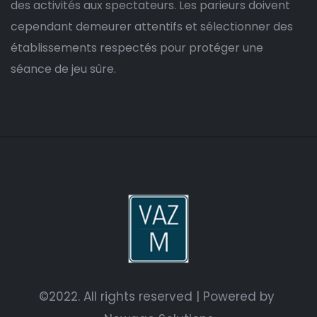
des activités aux spectateurs. Les parieurs doivent
cependant demeurer attentifs et sélectionner des
établissements respectés pour protéger une
séance de jeu sûre.
©2022. All rights reserved | Powered by