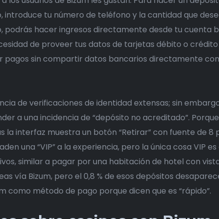
ué a los usuarios de Bizum les gustan. Para hacer un depó
o, introduce tu número de teléfono y la cantidad que dese
 podrás hacer ingresos directamente desde tu cuenta ba
esidad de proveer tus datos de tarjetas débito o crédito d
zar pagos sin compartir datos bancarios directamente co
ncia de verificaciones de identidad extensas; sin embargo
der a una incidencia de “depósito no acreditado”. Porque l
 la interfaz muestra un botón “Retirar” con fuente de 8 pt
den una “VIP” a la experiencia, pero la única cosa VIP es 
os, similar a pagar por una habitación de hotel con vista
neas vía Bizum, pero el 0,8 % de esos depósitos desaparece
zum como método de pago porque dicen que es “rápido”.