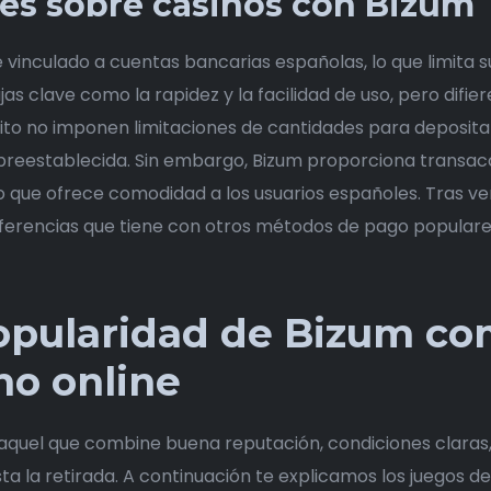
es sobre casinos con Bizum
 vinculado a cuentas bancarias españolas, lo que limita 
s clave como la rapidez y la facilidad de uso, pero difier
ito no imponen limitaciones de cantidades para depositar,
 preestablecida. Sin embargo, Bizum proporciona transacc
 lo que ofrece comodidad a los usuarios españoles. Tras ver
erencias que tiene con otros métodos de pago populares 
popularidad de Bizum c
no online
 aquel que combine buena reputación, condiciones claras
sta la retirada. A continuación te explicamos los juegos 