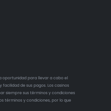
a oportunidad para llevar a cabo el
y facilidad de sus pagos. Los casinos
ar siempre sus términos y condiciones
s términos y condiciones, por lo que