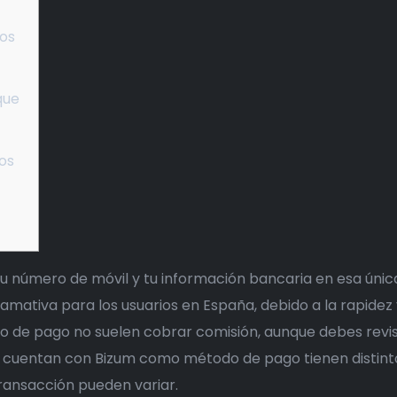
nos
que
os
tu número de móvil y tu información bancaria en esa únic
lamativa para los usuarios en España, debido a la rapidez 
o de pago no suelen cobrar comisión, aunque debes revis
e cuentan con Bizum como método de pago tienen distinto
transacción pueden variar.