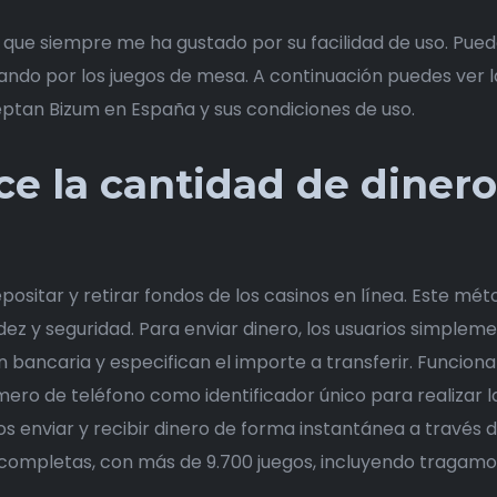
que siempre me ha gustado por su facilidad de uso. Pue
sando por los juegos de mesa. A continuación puedes ver l
eptan Bizum en España y sus condiciones de uso.
ce la cantidad de diner
ositar y retirar fondos de los casinos en línea. Este mé
dez y seguridad. Para enviar dinero, los usuarios simplem
n bancaria y especifican el importe a transferir. Funcion
número de teléfono como identificador único para realizar l
s enviar y recibir dinero de forma instantánea a través d
completas, con más de 9.700 juegos, incluyendo tragamon