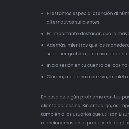
Prestamos especial atención al núm
alternativas suficientes.
Es importante destacar, que la mayo
Además, mientras que los monedero
suele ser gratuito para uso personal
Inicia sesión en tu cuenta del casino 
Clásica, moderna o en vivo, la ruleta 
En caso de algún problema con tus pago
cliente del casino. Sin embargo, es im
también a los usuarios que utilizan Bi
mencionamos en el proceso de depósi