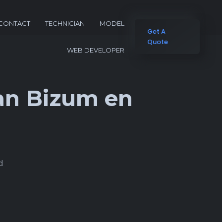
CONTACT
TECHNICIAN
MODEL
Get A
Quote
WEB DEVELOPER
an Bizum en
d