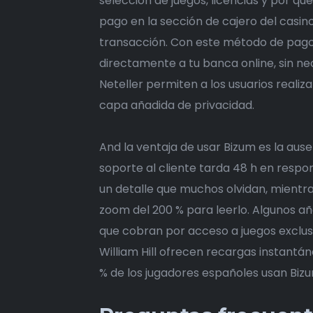
selección de juegos, licencias y por q
pago en la sección de cajero del casin
transacción. Con este método de pago,
directamente a tu banca online, sin nec
Neteller permiten a los usuarios reali
capa añadida de privacidad.
And la ventaja de usar Bizum es la ause
soporte al cliente tarda 48 h en respon
un detalle que muchos olvidan, mientras
zoom del 200 % para leerlo. Algunos aña
que cobran por acceso a juegos exclusiv
William Hill ofrecen recargas instantá
% de los jugadores españoles usan Bi