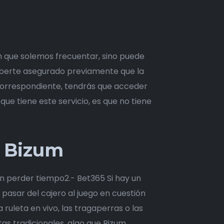
m que solemos frecuentar, sino puede
 haberte asegurado previamente que la
correspondiente, tendrás que acceder
ue tiene este servicio, es que no tiene
n Bizum
in perder tiempo2.- Bet365 Si hay un
 pasar del cajero al juego en cuestión
ruleta en vivo, las tragaperras o las
as tradicionales, algo que Bizum