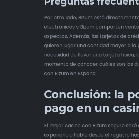
Preguntas frecuent
Por otro lado, Bizum está directamente
electrónicos y Bizum comparten ventaja
aspectos. Además, las tarjetas de créd
quieren jugar una cantidad mayor a la
necesidad de llevar una tarjeta física,
momento de conocer cuáles son las dif
con Bizum en España.
Conclusión: la 
pago en un casi
El mejor casino con Bizum seguro será
experiencia fiable desde el registro ha