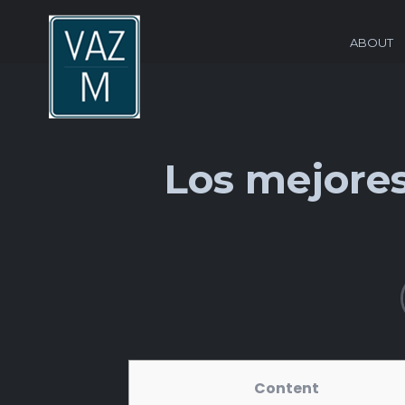
ABOUT
Los mejore
Content