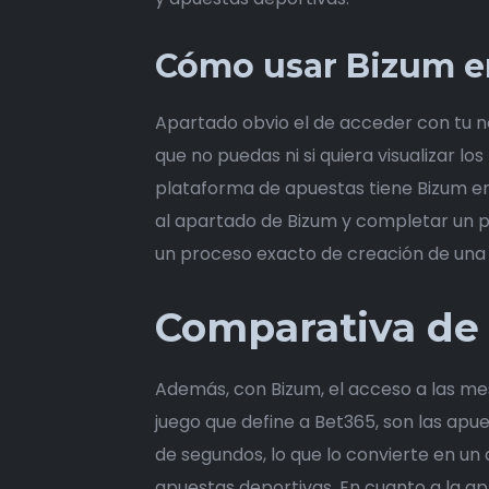
Cómo usar Bizum en
Apartado obvio el de acceder con tu n
que no puedas ni si quiera visualizar 
plataforma de apuestas tiene Bizum en
al apartado de Bizum y completar un pr
un proceso exacto de creación de una 
Comparativa de 
Además, con Bizum, el acceso a las mes
juego que define a Bet365, son las apue
de segundos, lo que lo convierte en un
apuestas deportivas. En cuanto a la ap