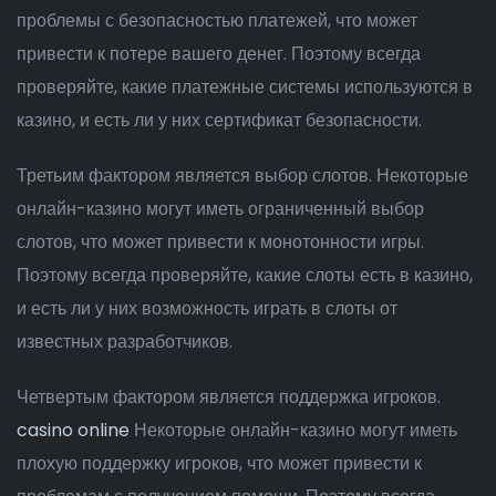
проблемы с безопасностью платежей, что может
привести к потере вашего денег. Поэтому всегда
проверяйте, какие платежные системы используются в
казино, и есть ли у них сертификат безопасности.
Третьим фактором является выбор слотов. Некоторые
онлайн-казино могут иметь ограниченный выбор
слотов, что может привести к монотонности игры.
Поэтому всегда проверяйте, какие слоты есть в казино,
и есть ли у них возможность играть в слоты от
известных разработчиков.
Четвертым фактором является поддержка игроков.
casino online
Некоторые онлайн-казино могут иметь
плохую поддержку игроков, что может привести к