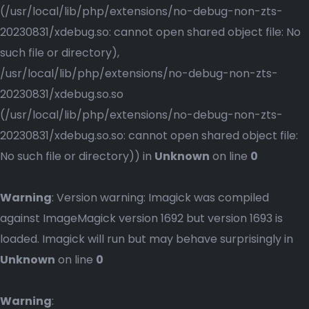
(/usr/local/lib/php/extensions/no-debug-non-zts-
20230831/xdebug.so: cannot open shared object file: No
such file or directory),
/usr/local/lib/php/extensions/no-debug-non-zts-
20230831/xdebug.so.so
(/usr/local/lib/php/extensions/no-debug-non-zts-
20230831/xdebug.so.so: cannot open shared object file:
No such file or directory)) in
Unknown
on line
0
Warning
: Version warning: Imagick was compiled
against ImageMagick version 1692 but version 1693 is
loaded. Imagick will run but may behave surprisingly in
Unknown
on line
0
Warning
: