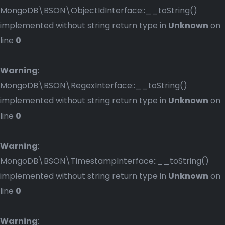
MongoDB\BSON\ObjectIdInterface::__toString()
implemented without string return type in
Unknown
on
line
0
Warning
:
MongoDB\BSON\RegexInterface::__toString()
implemented without string return type in
Unknown
on
line
0
Warning
:
MongoDB\BSON\TimestampInterface::__toString()
implemented without string return type in
Unknown
on
line
0
Warning
: