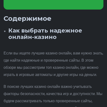
Содержимое
Как выбрать надежное
онлайн-казино
Если вы ищете лучшие казино онлайн, вам нужно знать,
где найти надежные и проверенные сайты. В этом
обзоре мы рассмотрим топ казино онлайн, где можно
играть в игровые автоматы и другие игры на деньги.
В поиске лучших казино онлайн важно учитывать
факторы безопасности, качества игр и доступности. Мы
будем рассматривать только проверенные сайты,