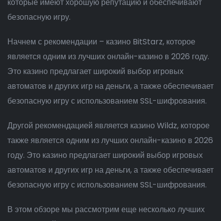
которые имеют хорошую репутацию и обеспечивают
безопасную игру.
Начнем с рекомендации – казино BitStarz, которое
является одним из лучших онлайн-казино в 2026 году.
Это казино предлагает широкий выбор игровых
автоматов и других игр на деньги, а также обеспечивает
безопасную игру с использованием SSL-шифрования.
Другой рекомендацией является казино Wildz, которое
также является одним из лучших онлайн-казино в 2026
году. Это казино предлагает широкий выбор игровых
автоматов и других игр на деньги, а также обеспечивает
безопасную игру с использованием SSL-шифрования.
В этом обзоре мы рассмотрим еще несколько лучших