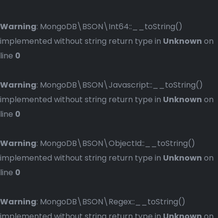
Warning
: MongoDB\BSON\Int64::__toString()
implemented without string return type in
Unknown
on
line
0
Warning
: MongoDB\BSON\Javascript::__toString()
implemented without string return type in
Unknown
on
line
0
Warning
: MongoDB\BSON\ObjectId::__toString()
implemented without string return type in
Unknown
on
line
0
Warning
: MongoDB\BSON\Regex::__toString()
implemented without string return type in
Unknown
on