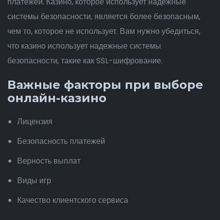
платежей. Казино, которое использует надежные
системы безопасности, является более безопасным,
чем то, которое не использует. Вам нужно убедиться,
что казино использует надежные системы
безопасности, такие как SSL-шифрование.
Важные факторы при выборе
онлайн-казино
Лицензия
Безопасность платежей
Верность выплат
Виды игр
Качество клиентского сервиса