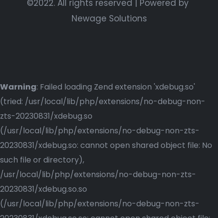
©2022. All rights reserved | Powered by
Newage Solutions
Warning
: Failed loading Zend extension 'xdebug.so'
(tried: /usr/local/lib/php/extensions/no-debug-non-
zts-20230831/xdebug.so
(/usr/local/lib/php/extensions/no-debug-non-zts-
20230831/xdebug.so: cannot open shared object file: No
such file or directory),
/usr/local/lib/php/extensions/no-debug-non-zts-
20230831/xdebug.so.so
(/usr/local/lib/php/extensions/no-debug-non-zts-