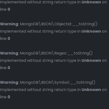
implemented without string return type in
Unknown
on
line
0
Warning
: MongoDB\BSON\ObjectId::__toString()
implemented without string return type in
Unknown
on
line
0
Warning
: MongoDB\BSON\Regex::__toString()
implemented without string return type in
Unknown
on
line
0
Warning
: MongoDB\BSON\Symbol::__toString()
implemented without string return type in
Unknown
on
line
0