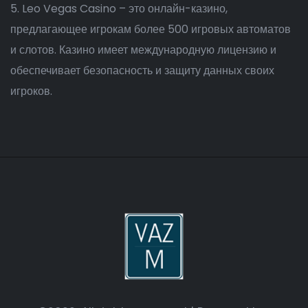
5. Leo Vegas Casino – это онлайн-казино,
предлагающее игрокам более 500 игровых автоматов
и слотов. Казино имеет международную лицензию и
обеспечивает безопасность и защиту данных своих
игроков.