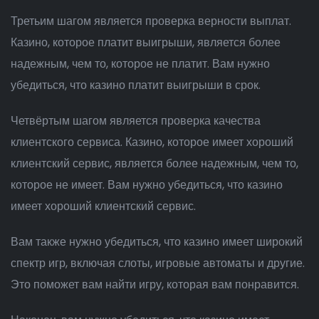
Третьим шагом является проверка верности выплат.
Казино, которое платит выигрыши, является более
надежным, чем то, которое не платит. Вам нужно
убедиться, что казино платит выигрыши в срок.
Четвёртым шагом является проверка качества
клиентского сервиса. Казино, которое имеет хороший
клиентский сервис, является более надежным, чем то,
которое не имеет. Вам нужно убедиться, что казино
имеет хороший клиентский сервис.
Вам также нужно убедиться, что казино имеет широкий
спектр игр, включая слоты, игровые автоматы и другие.
Это поможет вам найти игру, которая вам понравится.