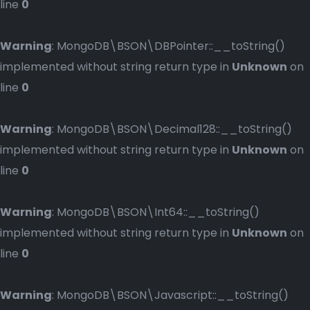
line
0
Warning
: MongoDB\BSON\DBPointer::__toString()
implemented without string return type in
Unknown
on
line
0
Warning
: MongoDB\BSON\Decimal128::__toString()
implemented without string return type in
Unknown
on
line
0
Warning
: MongoDB\BSON\Int64::__toString()
implemented without string return type in
Unknown
on
line
0
Warning
: MongoDB\BSON\Javascript::__toString()