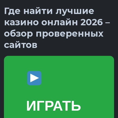
Где найти лучшие
казино онлайн 2026 –
обзор проверенных
сайтов
ИГРАТЬ