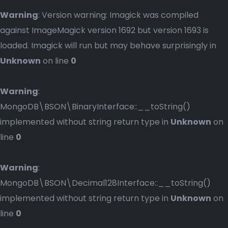
Warning
: Version warning: Imagick was compiled
against ImageMagick version 1692 but version 1693 is
loaded. Imagick will run but may behave surprisingly in
Unknown
on line
0
Warning
:
MongoDB\BSON\BinaryInterface::__toString()
implemented without string return type in
Unknown
on
line
0
Warning
:
MongoDB\BSON\Decimal128Interface::__toString()
implemented without string return type in
Unknown
on
line
0