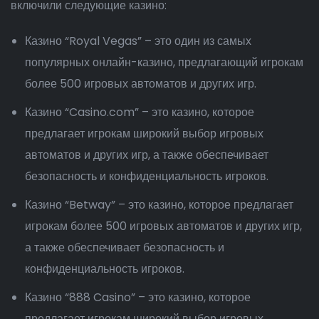
включили следующие казино:
Казино “Royal Vegas” – это один из самых
популярных онлайн-казино, предлагающий игрокам
более 500 игровых автоматов и других игр.
Казино “Casino.com” – это казино, которое
предлагает игрокам широкий выбор игровых
автоматов и других игр, а также обеспечивает
безопасность и конфиденциальность игроков.
Казино “Betway” – это казино, которое предлагает
игрокам более 500 игровых автоматов и других игр,
а также обеспечивает безопасность и
конфиденциальность игроков.
Казино “888 Casino” – это казино, которое
предлагает игрокам широкий выбор игровых