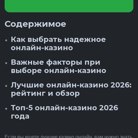
Содержимое
Как выбрать надежное
онлайн-казино
Важные факторы при
выборе онлайн-казино
Лучшие онлайн-казино 2026:
рейтинг и обзор
Топ-5 онлайн-казино 2026
года
Если вы ищете лучшие казино онлайн, вам нужно знать,