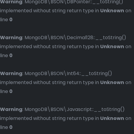
Warning
: MongoDB\BSON\DBPointer::__toString()
implemented without string return type in
Unknown
on
line
0
Warning
: MongoDB\BSON\Decimal128::__toString()
implemented without string return type in
Unknown
on
line
0
Warning
: MongoDB\BSON\Int64::__toString()
implemented without string return type in
Unknown
on
line
0
Warning
: MongoDB\BSON\Javascript::__toString()
implemented without string return type in
Unknown
on
line
0