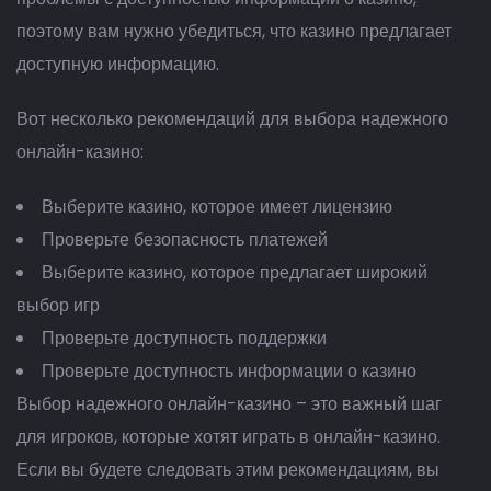
поэтому вам нужно убедиться, что казино предлагает
доступную информацию.
Вот несколько рекомендаций для выбора надежного
онлайн-казино:
Выберите казино, которое имеет лицензию
Проверьте безопасность платежей
Выберите казино, которое предлагает широкий
выбор игр
Проверьте доступность поддержки
Проверьте доступность информации о казино
Выбор надежного онлайн-казино – это важный шаг
для игроков, которые хотят играть в онлайн-казино.
Если вы будете следовать этим рекомендациям, вы