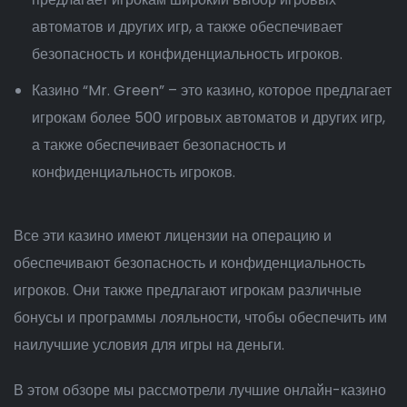
автоматов и других игр, а также обеспечивает
безопасность и конфиденциальность игроков.
Казино “Mr. Green” – это казино, которое предлагает
игрокам более 500 игровых автоматов и других игр,
а также обеспечивает безопасность и
конфиденциальность игроков.
Все эти казино имеют лицензии на операцию и
обеспечивают безопасность и конфиденциальность
игроков. Они также предлагают игрокам различные
бонусы и программы лояльности, чтобы обеспечить им
наилучшие условия для игры на деньги.
В этом обзоре мы рассмотрели лучшие онлайн-казино