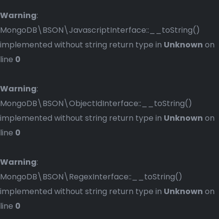
Warning
:
MongoDB\BSON\JavascriptInterface::__toString()
implemented without string return type in
Unknown
on
line
0
Warning
:
MongoDB\BSON\ObjectIdInterface::__toString()
implemented without string return type in
Unknown
on
line
0
Warning
:
MongoDB\BSON\RegexInterface::__toString()
implemented without string return type in
Unknown
on
line
0