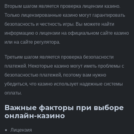
Вторым шагом является проверка лицензии казино.
Только лицензированные казино могут гарантировать
безопасность и честность игры. Вы можете найти
информацию о лицензии на официальном сайте казино
или на сайте регулятора.
Третьим шагом является проверка безопасности
платежей. Некоторые казино могут иметь проблемы с
безопасностью платежей, поэтому вам нужно
убедиться, что казино использует надежные системы
оплаты.
Важные факторы при выборе
онлайн-казино
Лицензия