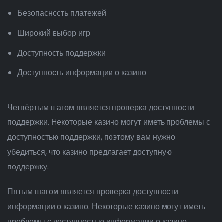
Безопасность платежей
Широкий выбор игр
Доступность поддержки
Доступность информации о казино
Четвёртым шагом является проверка доступности
поддержки. Некоторые казино могут иметь проблемы с
доступностью поддержки, поэтому вам нужно
убедиться, что казино предлагает доступную
поддержку.
Пятым шагом является проверка доступности
информации о казино. Некоторые казино могут иметь
проблемы с доступностью информации о казино,