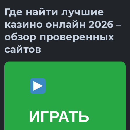
Где найти лучшие
казино онлайн 2026 –
обзор проверенных
сайтов
ИГРАТЬ