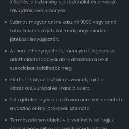
kifizetés, a biztonság, a játékkínálat és a hosszú
távú játékosvélemények.
Számos magyar online kaszinó 9000 vagy annál
több különböző játékot kínál, hogy minden
játékost lenyűgözzön.
Az sem elhanyagolható, mennyire világosak az
adott oldal szabályai, amik általában a GYIK
szekcióban találhatók meg.
Elérhetők olyan asztali kedvencek, mint a
klasszikus, Európai és Francia rulett.
Ezt a játékot egészen biztosan nem kell bemutatni
a kaszinó online játékosok számára.
Természetesen objektív érveinket is fel fogjuk
sorolni, hogy mit miért sorolunk oda, ahova.