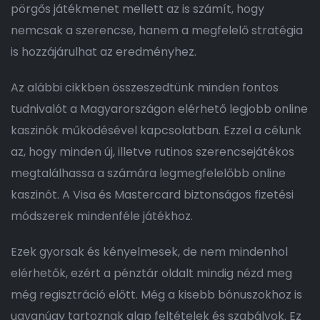
pörgős játékmenet mellett az is számít, hogy
nemcsak a szerencse, hanem a megfelelő stratégia
is hozzájárulhat az eredményhez.
Az alábbi cikkben összeszedtünk minden fontos
tudnivalót a Magyarországon elérhető legjobb online
kaszinók működésével kapcsolatban. Ezzel a célunk
az, hogy minden új, illetve rutinos szerencsejátékos
megtalálhassa a számára legmegfelelőbb online
kaszinót. A Visa és Mastercard biztonságos fizetési
módszerek mindenféle játékhoz.
Ezek gyorsak és kényelmesek, de nem mindenhol
elérhetők, ezért a pénztár oldalt mindig nézd meg
még regisztráció előtt. Még a kisebb bónuszokhoz is
ugyanúgy tartoznak alap feltételek és szabályok. Ez