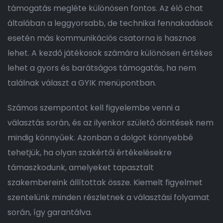
támogatás megléte különösen fontos. Az élő chat
általában a leggyorsabb, de technikai fennakadások
esetén más kommunikációs csatorna is hasznos
lehet. A kezdő játékosok számára különösen értékes
lehet a gyors és barátságos támogatás, ha nem
találnak választ a GYIK menüpontban.
Számos szempontot kell figyelembe venni a
választás során, és az ilyenkor születő döntések nem
mindig könnyűek. Azonban a dolgot könnyebbé
tehetjük, ha olyan szakértői értékelésekre
támaszkodunk, amelyeket tapasztalt
szakembereink állítottak össze. Kiemelt figyelmet
szentelünk minden részletnek a választási folyamat
során, így garantálva.