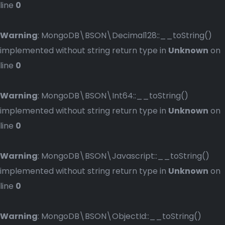
line
0
Warning
: MongoDB\BSON\Decimal128::__toString()
implemented without string return type in
Unknown
on
line
0
Warning
: MongoDB\BSON\Int64::__toString()
implemented without string return type in
Unknown
on
line
0
Warning
: MongoDB\BSON\Javascript::__toString()
implemented without string return type in
Unknown
on
line
0
Warning
: MongoDB\BSON\ObjectId::__toString()