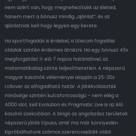
nem azért van, hogy megnehezítsék az életed,
hanem mert a bónusz mindig „ajánlat”, és az
ajánlatnak kell hogy legyen egy kerete.
Ha sportfogadás is érdekel, a Litecoin fogadási
oldalak szintén érdemes átnézni. Ha egy bónusz 45x
megforgatást ír elő 7 napos határidővel, az
matematikailag szinte teljesíthetetlen. A népszerű
magyar kaszinók véleményei alapján a 25-30x
rollover az elfogadható határ. A játékválaszték
minősége szintén kulcsfontosságú – nem elég a
4000 slot, kell Evolution és Pragmatic Live is az élő
kaszinó szekcióban. A bingó az angolszász területek
népszerű játék típusa, amit ma már könnyedén
kipróbálhatunk számos szerencsejáték oldal