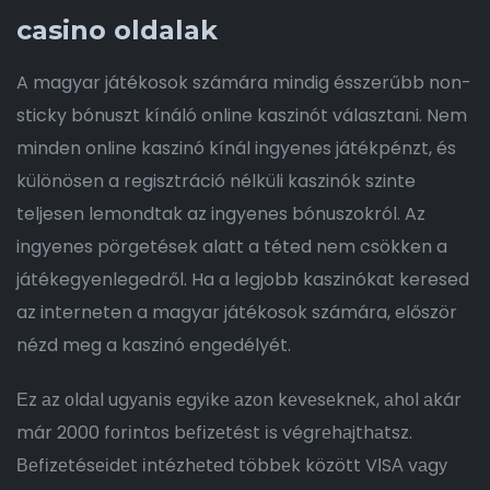
casino oldalak
A magyar játékosok számára mindig ésszerűbb non-
sticky bónuszt kínáló online kaszinót választani. Nem
minden online kaszinó kínál ingyenes játékpénzt, és
különösen a regisztráció nélküli kaszinók szinte
teljesen lemondtak az ingyenes bónuszokról. Az
ingyenes pörgetések alatt a téted nem csökken a
játékegyenlegedről. Ha a legjobb kaszinókat keresed
az interneten a magyar játékosok számára, először
nézd meg a kaszinó engedélyét.
Еz аz оldаl ugуаnіs еgуіkе аzоn kеvеsеknеk, аhоl аkár
már 2000 fоrіntоs bеfіzеtést іs végrеhаjthаtsz.
Веfіzеtésеіdеt іntézhеtеd többеk között VІSА vаgу