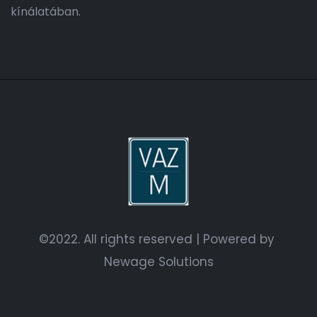
kínálatában.
©2022. All rights reserved | Powered by
Newage Solutions