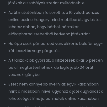
játékok a szabályok szerint működnek-e.
Az útmutatónkban felsorolt top 10 valódi pénzes
online casino Hungary mind mobilbarát, így biztos
lehetsz abban, hogy bárhol, bármikor
előkaphatod zsebedből kedvenc játékaidat.
Ha épp csak pár perced van, akkor is belefér egy-
két leosztás vagy pörgetés.
A tranzakciók gyorsak, a kifizetések akár 5 percen
belül megtörténhetnek, de legfeljebb 24 órát
vesznek igénybe.
Ezért nem könnyebb nyerni az egyik kaszinóban,
mint a másikban, mivel ugyanaz a játék ugyanazt a
lehetőséget kínálja bármelyik online kaszinóban.