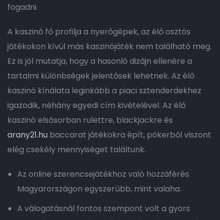
fogadni.
A kaszinó fő profilja a nyerőgépek, az élő osztós
játékokon kívül más kaszinójáték nem található meg.
Ez is jól mutatja, hogy a hasonló dizájn ellenére a
tartalmi különbségek jelentősek lehetnek. Az élő
kaszinó kínálata leginkább a piaci sztenderdekhez
igazodik, néhány egyedi cím kivételével. Az élő
kaszinó elsősorban rulettre, blackjackre és
arany21.hu
baccarat játékokra épít, pókerből viszont
elég csekély mennyiséget találtunk.
Az online szerencsejátékhoz való hozzáférés
Magyarországon egyszerűbb, mint valaha.
A válogatásnál fontos szempont volt a gyors