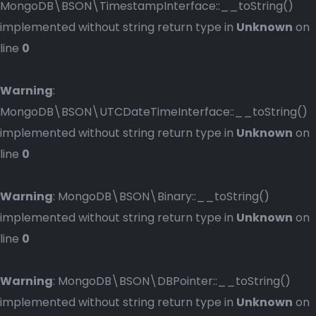
MongoDB\BSON\TimestampInterface::__toString()
implemented without string return type in
Unknown
on
line
0
Warning
:
MongoDB\BSON\UTCDateTimeInterface::__toString()
implemented without string return type in
Unknown
on
line
0
Warning
: MongoDB\BSON\Binary::__toString()
implemented without string return type in
Unknown
on
line
0
Warning
: MongoDB\BSON\DBPointer::__toString()
implemented without string return type in
Unknown
on