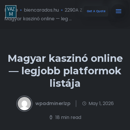
Home
biencarados.hu
2290A Z
Get A Quote
Magyar kaszinó online — leg ...
Magyar kaszinó online
— legjobb platformok
listája
wpadminerlzp
May 1, 2026
18 min read