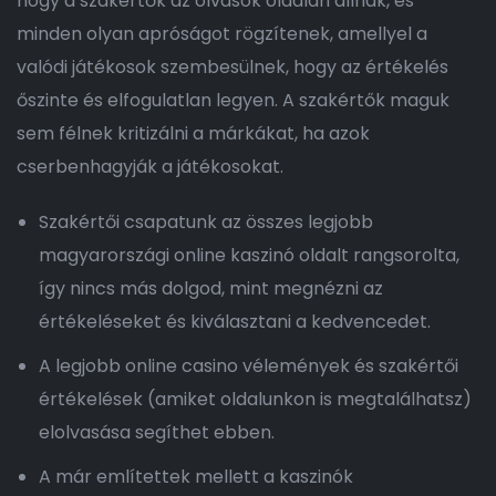
hogy a szakértők az olvasók oldalán állnak, és
minden olyan apróságot rögzítenek, amellyel a
valódi játékosok szembesülnek, hogy az értékelés
őszinte és elfogulatlan legyen. A szakértők maguk
sem félnek kritizálni a márkákat, ha azok
cserbenhagyják a játékosokat.
Szakértői csapatunk az összes legjobb
magyarországi online kaszinó oldalt rangsorolta,
így nincs más dolgod, mint megnézni az
értékeléseket és kiválasztani a kedvencedet.
A legjobb online casino vélemények és szakértői
értékelések (amiket oldalunkon is megtalálhatsz)
elolvasása segíthet ebben.
A már említettek mellett a kaszinók