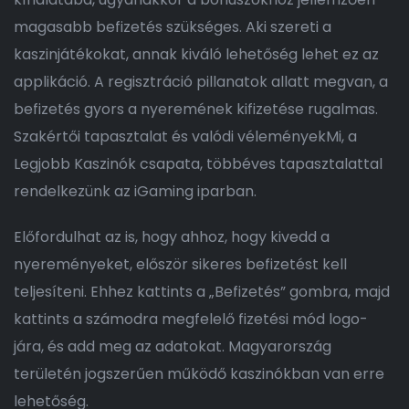
magasabb befizetés szükséges. Aki szereti a
kaszinjátékokat, annak kiváló lehetőség lehet ez az
applikáció. A regisztráció pillanatok allatt megvan, a
befizetés gyors a nyeremének kifizetése rugalmas.
Szakértői tapasztalat és valódi véleményekMi, a
Legjobb Kaszinók csapata, többéves tapasztalattal
rendelkezünk az iGaming iparban.
Előfordulhat az is, hogy ahhoz, hogy kivedd a
nyereményeket, először sikeres befizetést kell
teljesíteni. Ehhez kattints a „Befizetés” gombra, majd
kattints a számodra megfelelő fizetési mód logo-
jára, és add meg az adatokat. Magyarország
területén jogszerűen működő kaszinókban van erre
lehetőség.