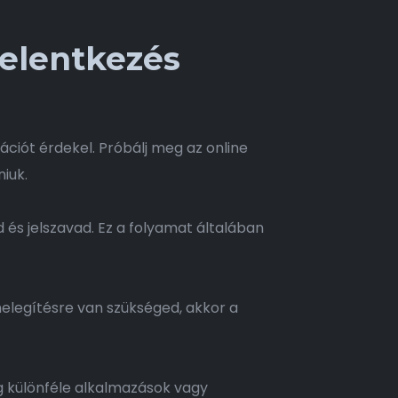
jelentkezés
ációt érdekel. Próbálj meg az online
iuk.
 és jelszavad. Ez a folyamat általában
melegítésre van szükséged, akkor a
ég különféle alkalmazások vagy