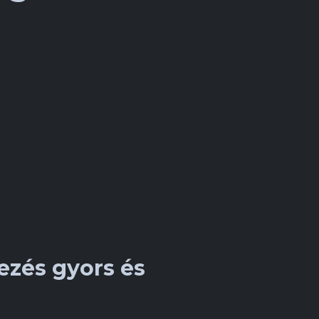
ezés gyors és