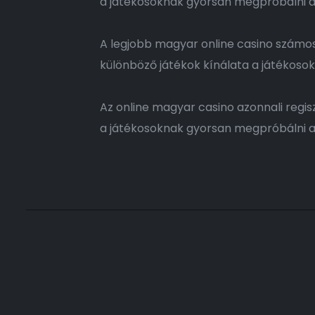
a játékosoknak gyorsan megpróbálni a k
A legjobb magyar online casino számos
különböző játékok kínálata a játékosok
Az online magyar casino azonnali regis
a játékosoknak gyorsan megpróbálni a k