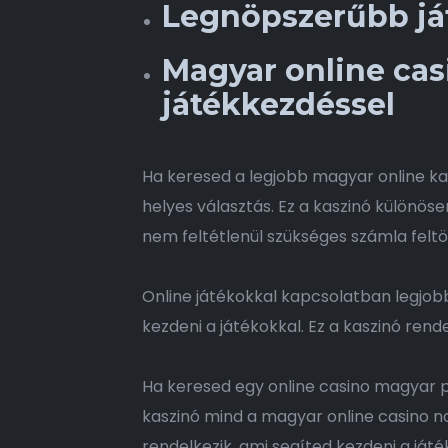
Legnöpszerűbb já
Magyar online casi
játékkezdéssel
Ha keresed a legjobb magyar online kas
helyes választás. Ez a kaszinó különös
nem feltétlenül szükséges számla feltö
Online játékokkal kapcsolatban legjobb
kezdeni a játékokkal. Ez a kaszinó ren
Ha keresed egy online casino magyar pl
kaszinó mind a magyar online casino no
rendelkezik, ami segíted kezdeni a játé