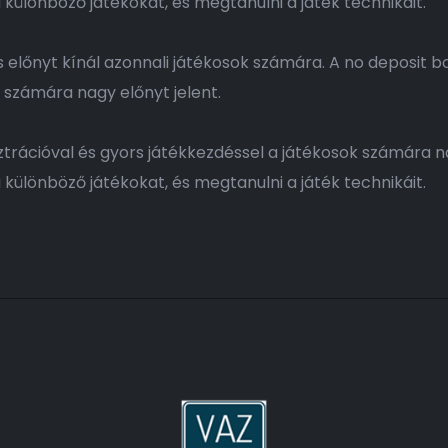
ülönböző játékokat, és megtanulni a játék technikáit.
 előnyt kínál azonnali játékosok számára. A no deposit b
 számára nagy előnyt jelent.
ztrációval és gyors játékkezdéssel a játékosok számára na
ülönböző játékokat, és megtanulni a játék technikáit.