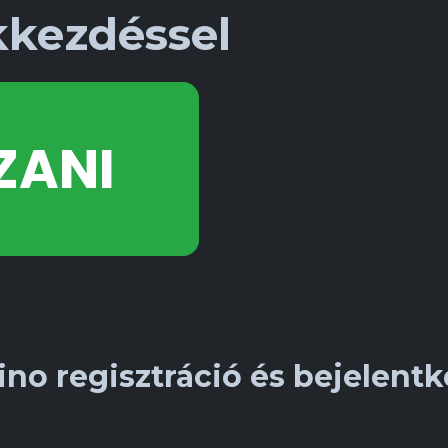
kkezdéssel
ZANI
ino regisztráció és bejelentk