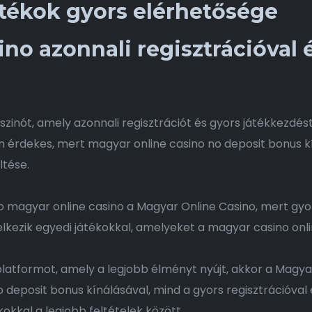
tékok gyors elérhetősége
no azonnali regisztrációval 
zinót, amely azonnali regisztrációt és gyors játékkezdést
en érdekes, mert magyar online casino no deposit bonus kí
ltése.
 magyar online casino a Magyar Online Casino, mert gyor
delkezik egyedi játékokkal, amelyeket a magyar casino onl
atformot, amely a legjobb élményt nyújt, akkor a Magyar 
 deposit bonus kínálásával, mind a gyors regisztrációval
kokkal a legjobb feltételek között.