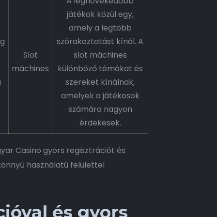
A legnövekedőbb
játékok közül egy,
amely a legtöbb
ég
szórakoztatást kínál. A
Slot
slot máchines
máchines
különböző témákat és
a
szereket kínálnak,
amelyek a játékosok
számára nagyon
érdekesek.
ar Casino gyors regisztrációt és
könnyű használatú felülettel
cióval és gyors