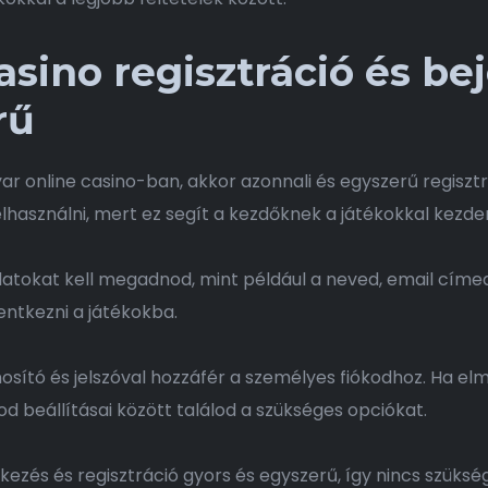
asino regisztráció és be
rű
r online casino-ban, akkor azonnali és egyszerű regisztr
lhasználni, mert ez segít a kezdőknek a játékokkal kezden
atokat kell megadnod, mint például a neved, email címed
lentkezni a játékokba.
osító és jelszóval hozzáfér a személyes fiókodhoz. Ha el
kod beállításai között találod a szükséges opciókat.
ezés és regisztráció gyors és egyszerű, így nincs szüks