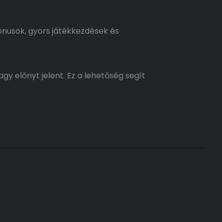
onusok, gyors játékkezdések és
gy előnyt jelent. Ez a lehetőség segít