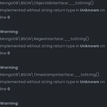
MongoDB\BSON\ObjectIdInterface::__toString()
implemented without string return type in
Unknown
on
line
0
Warning
:
MongoDB\BSON\RegexInterface::__toString()
implemented without string return type in
Unknown
on
line
0
Warning
:
MongoDB\BSON\TimestampInterface::__toString()
implemented without string return type in
Unknown
on
line
0
Warning
: