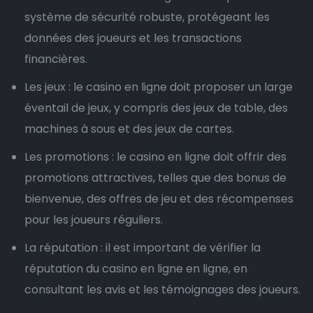
système de sécurité robuste, protégeant les
données des joueurs et les transactions
financières.
Les jeux : le casino en ligne doit proposer un large
éventail de jeux, y compris des jeux de table, des
machines à sous et des jeux de cartes.
Les promotions : le casino en ligne doit offrir des
promotions attractives, telles que des bonus de
bienvenue, des offres de jeu et des récompenses
pour les joueurs réguliers.
La réputation : il est important de vérifier la
réputation du casino en ligne en ligne, en
consultant les avis et les témoignages des joueurs.