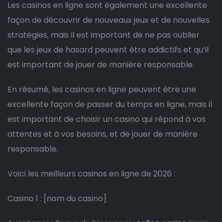
Les casinos en ligne sont également une excellente
façon de découvrir de nouveaux jeux et de nouvelles
stratégies, mais il est important de ne pas oublier
que les jeux de hasard peuvent être addictifs et qu’il
est important de jouer de manière responsable.
En résumé, les casinos en ligne peuvent être une
excellente façon de passer du temps en ligne, mais il
est important de choisir un casino qui répond à vos
attentes et à vos besoins, et de jouer de manière
responsable.
Voici les meilleurs casinos en ligne de 2026 :
Casino 1 : [nom du casino]