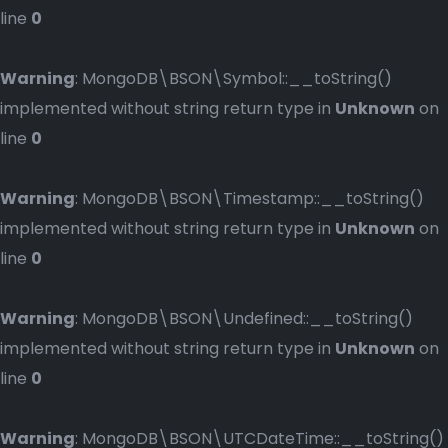
line
0
Warning
: MongoDB\BSON\Symbol::__toString()
implemented without string return type in
Unknown
on
line
0
Warning
: MongoDB\BSON\Timestamp::__toString()
implemented without string return type in
Unknown
on
line
0
Warning
: MongoDB\BSON\Undefined::__toString()
implemented without string return type in
Unknown
on
line
0
Warning
: MongoDB\BSON\UTCDateTime::__toString()