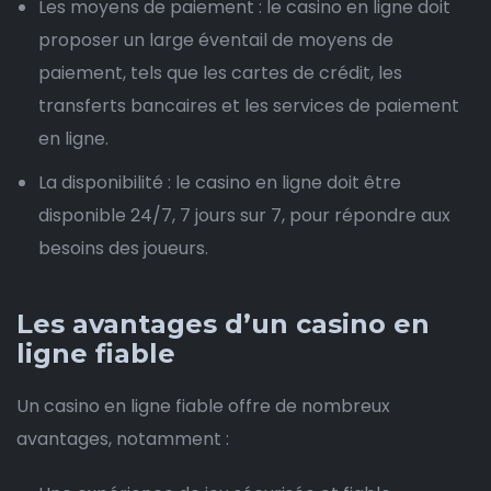
Les moyens de paiement : le casino en ligne doit
proposer un large éventail de moyens de
paiement, tels que les cartes de crédit, les
transferts bancaires et les services de paiement
en ligne.
La disponibilité : le casino en ligne doit être
disponible 24/7, 7 jours sur 7, pour répondre aux
besoins des joueurs.
Les avantages d’un casino en
ligne fiable
Un casino en ligne fiable offre de nombreux
avantages, notamment :