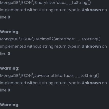
MongoDB\BSON\BinaryInterface::__toString()
implemented without string return type in
Unknown
on
line
0
Warning
:
MongoDB\BSON\Decimal128Interface::__toString()
implemented without string return type in
Unknown
on
line
0
Warning
:
MongoDB\BSON\JavascriptInterface::__toString()
implemented without string return type in
Unknown
on
line
0
Warning
: