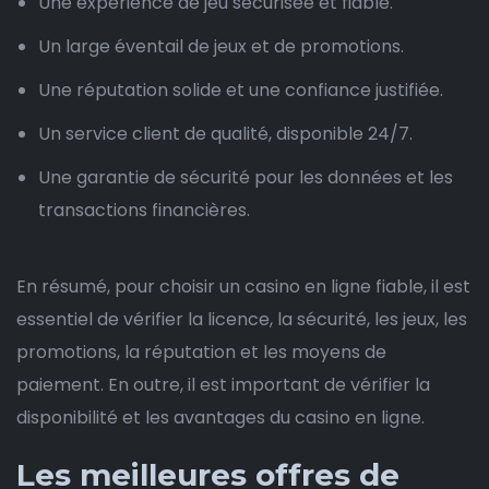
Une expérience de jeu sécurisée et fiable.
Un large éventail de jeux et de promotions.
Une réputation solide et une confiance justifiée.
Un service client de qualité, disponible 24/7.
Une garantie de sécurité pour les données et les
transactions financières.
En résumé, pour choisir un casino en ligne fiable, il est
essentiel de vérifier la licence, la sécurité, les jeux, les
promotions, la réputation et les moyens de
paiement. En outre, il est important de vérifier la
disponibilité et les avantages du casino en ligne.
Les meilleures offres de