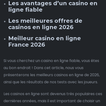
Les avantages d’un casino en
ligne fiable
Les meilleures offres de
casinos en ligne 2026
Meilleur casino en ligne
France 2026
Si vous cherchez un casino en ligne fiable, vous êtes
au bon endroit ! Dans cet article, nous vous
présenterons les meilleurs casinos en ligne de 2026,
ainsi que les résultats de nos tests avec les joueurs.
Les casinos en ligne sont devenus très populaires ces
dernières années, mais il est important de choisir un