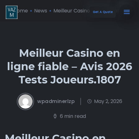
Home
News
Meilleur Casino en ligne fiabl ...
Get A Quote
Meilleur Casino en
ligne fiable – Avis 2026
Tests Joueurs.1807
wpadminerlzp
May 2, 2026
6 min read
Meilleur Casino en