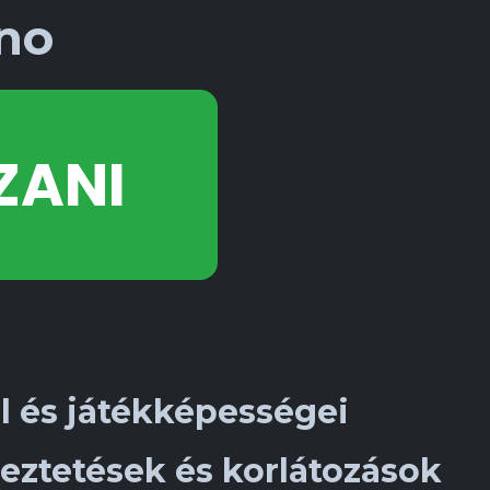
no
ZANI
l és játékképességei
eztetések és korlátozások