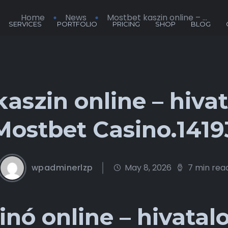
Home
News
Mostbet kaszin online – ...
SERVICES
PORTFOLIO
PRICING
SHOP
BLOG
aszin online – hivat
Mostbet Casino.1419
wpadminerlzp
May 8, 2026
7 min rea
nó online – hivatalo