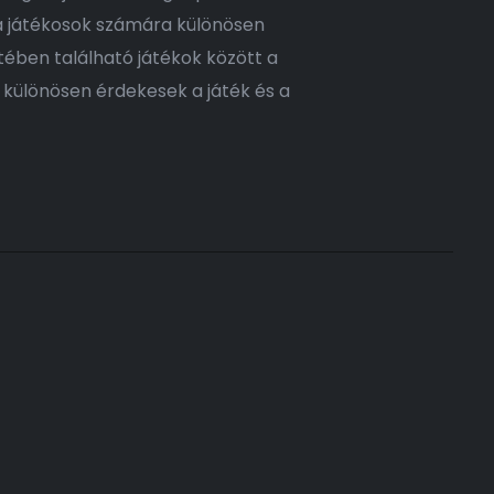
 a játékosok számára különösen
tében található játékok között a
 különösen érdekesek a játék és a