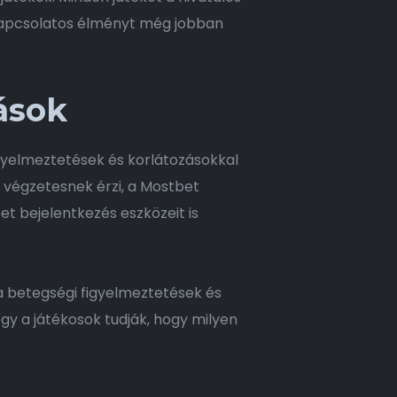
 kapcsolatos élményt még jobban
ások
igyelmeztetések és korlátozásokkal
 végzetesnek érzi, a Mostbet
et bejelentkezés eszközeit is
a betegségi figyelmeztetések és
gy a játékosok tudják, hogy milyen