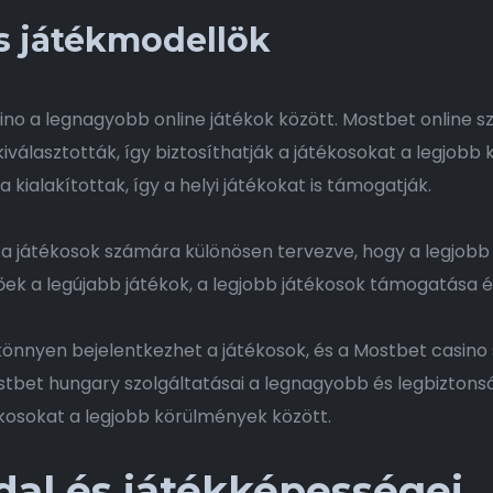
s játékmodellök
no a legnagyobb online játékok között. Mostbet online s
iválasztották, így biztosíthatják a játékosokat a legjob
 kialakítottak, így a helyi játékokat is támogatják.
a játékosok számára különösen tervezve, hogy a legjobb
ek a legújabb játékok, a legjobb játékosok támogatása é
könnyen bejelentkezhet a játékosok, és a Mostbet casino s
stbet hungary szolgáltatásai a legnagyobb és legbizton
tékosokat a legjobb körülmények között.
dal és játékképességei