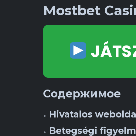
Mostbet Casi
JÁTS
Содержимое
Hivatalos webolda
Betegségi figyelm