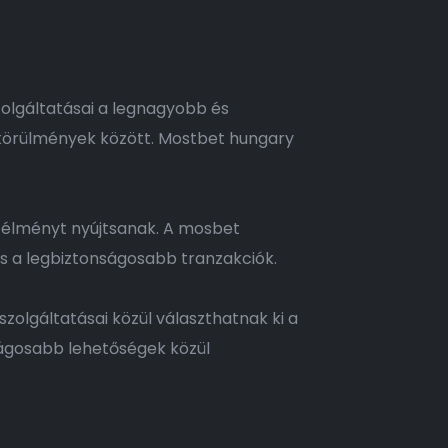
zolgáltatásai a legnagyobb és
b körülmények között. Mostbet hungary
 élményt nyújtsanak. A mosbet
s a legbiztonságosabb tranzakciók.
zolgáltatásai közül választhatnak ki a
ságosabb lehetőségek közül