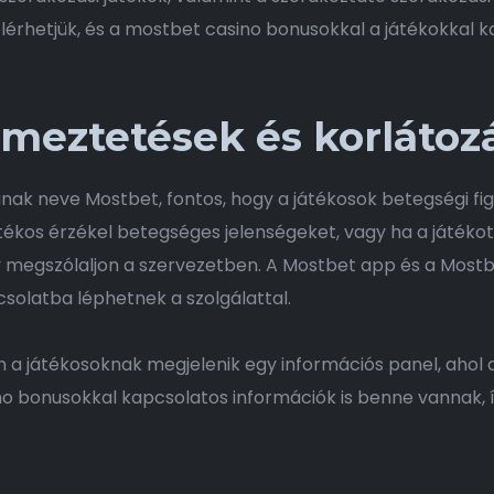
elérhetjük, és a mostbet casino bonusokkal a játékokkal
lmeztetések és korlátoz
ának neve Mostbet, fontos, hogy a játékosok betegségi f
kos érzékel betegséges jelenségeket, vagy ha a játékot
gy megszólaljon a szervezetben. A Mostbet app és a Mostb
solatba léphetnek a szolgálattal.
n a játékosoknak megjelenik egy információs panel, ahol 
ino bonusokkal kapcsolatos információk is benne vannak, í