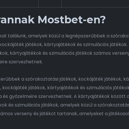
 vannak Mostbet-en?
at találunk, amelyek közül a legnépszerűbbek a szórakozt
kockájáték játékok, kártyajátékok és szimulációs játékok.
ékok, kártyajátékok és szimulációs játékok számos versen
eire szervezhetnek.
erűbbek a szórakoztatási játékok, kockájáték játékok, ká
, kockájáték játékok, kártyajátékok és szimulációs játéko
 és győzelmeire szervezhetnek. A kártyajátékok között 
kok és szimulációs játékok, amelyek közül a szórakoztatás
számos verseny és játékot tartanak, amelyeket a játékos