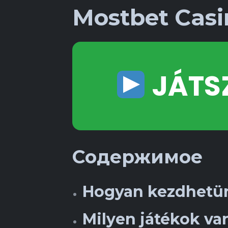
Mostbet Casi
JÁTS
Содержимое
Hogyan kezdhetün
Milyen játékok v