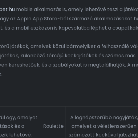
bet hu
mobile alkalmazás is, amely lehetővé teszi a játé
 vagy az Apple App Store-ból származó alkalmazásokat h
t, és a mobil eszközön is kapcsolatba léphet a csapatkal
örű játékok, amelyek közül bármelyiket a felhasználó vál
yjátékok, különböző témájú kockajátékok és számos más.
nyen kereshetőek, és a szabályokat is megtalálhatják. A m
k.
ül egy, amelyet
A legnépszerűbb nagyjáték,
tások és a
Roulette
amelyet a véletlenszerűen
szik lehetővé.
számozott kockával játszhat