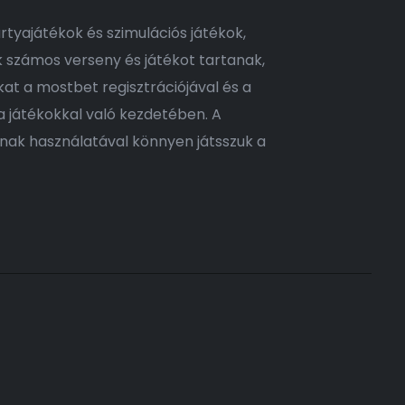
rtyajátékok és szimulációs játékok,
k számos verseny és játékot tartanak,
at a mostbet regisztrációjával és a
 játékokkal való kezdetében. A
ának használatával könnyen játsszuk a