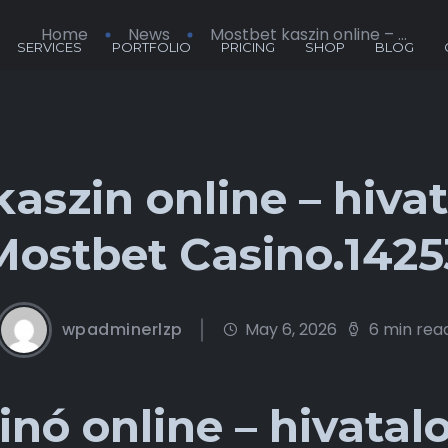
Home
News
Mostbet kaszin online – ...
SERVICES
PORTFOLIO
PRICING
SHOP
BLOG
aszin online – hivat
Mostbet Casino.1425
wpadminerlzp
May 6, 2026
6 min rea
nó online – hivatalo