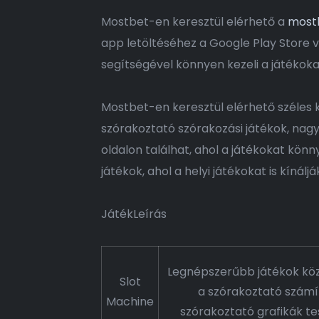
Mostbet-en keresztül elérhető a
most
app letöltéséhez a Google Play Store
segítségével könnyen kezeli a játékoka
Mostbet-en keresztül elérhető széles k
szórakoztató szórakozási játékok, nag
oldalon találhat, ahol a játékokat kön
játékok, ahol a helyi játékokat is kínáljá
JátékLeírás
Legnépszerűbb játékok köz
Slot
a szórakoztató számí
Machine
szórakoztató grafikák te