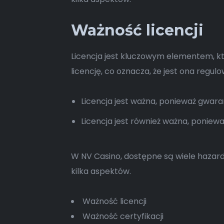
Ważność licencji
Licencja jest kluczowym elementem, k
licencję, co oznacza, że jest ona regu
Licencja jest ważna, ponieważ gwaran
Licencja jest również ważna, poniew
W NV Casino, dostępne są wiele hazard
kilka aspektów.
Ważność licencji
Ważność certyfikacji