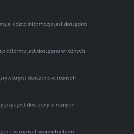
cenzje. Każda informacja jest dostępna
da platforma jest dostępna w różnych
rozrywka jest dostępna w różnych
żdy język jest dostępny w różnych
stępna w różnych wariantach, co