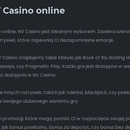
 Casino online
ie online, NV Casino jest idealnym wyborem. Zawiera szero
rozrywek, które zapewnią Ci niezapomniane emocje.
 Casino znajdujemy takie klasyki, jak Book of Ra, Sizzling H
aways, czy Pragmatic Play. Każda gra jest dostępna w wer
est dostępna w NV Casino.
 innych rozrywek, takich jak ruletka, blackjack, czy pok
ie swojego ulubionego wariantu gry.
 i promocji, które mogą pomóc Ci w rozpoczęciu swojej p
jak bonus powitalny, bonus za depozyt, czy bonus bez d