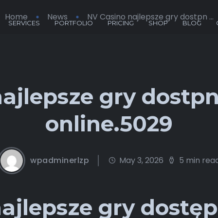
Home
News
NV Casino najlepsze gry dostpn ...
SERVICES
PORTFOLIO
PRICING
SHOP
BLOG
ajlepsze gry dostp
online.5029
wpadminerlzp
May 3, 2026
5 min rea
najlepsze gry dostę