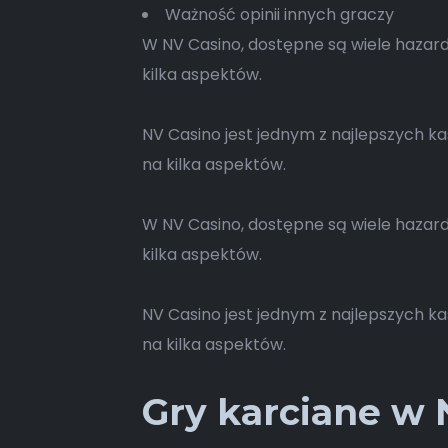
Ważność opinii innych graczy
W NV Casino, dostępne są wiele hazard
kilka aspektów.
NV Casino jest jednym z najlepszych ka
na kilka aspektów.
W NV Casino, dostępne są wiele hazard
kilka aspektów.
NV Casino jest jednym z najlepszych ka
na kilka aspektów.
Gry karciane w 