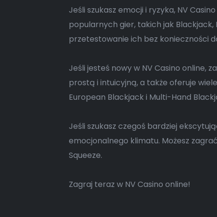
Jeśli szukasz emocji i ryzyka, NV Casin
popularnych gier, takich jak Blackjack,
przetestowanie ich bez konieczności d
Jeśli jesteś nowy w NV Casino online, z
prostą i intuicyjną, a także oferuje wi
European Blackjack i Multi-Hand Blackj
Jeśli szukasz czegoś bardziej ekscytu
emocjonalnego klimatu. Możesz zagrać
Squeeze.
Zagraj teraz w NV Casino online!