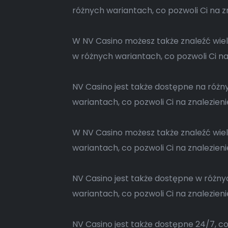
różnych wariantach, co pozwoli Ci na z
W NV Casino możesz także znaleźć wiele 
w różnych wariantach, co pozwoli Ci na
NV Casino jest także dostępne na różny
wariantach, co pozwoli Ci na znalezien
W NV Casino możesz także znaleźć wiele
wariantach, co pozwoli Ci na znalezien
NV Casino jest także dostępne w różnych
wariantach, co pozwoli Ci na znalezien
NV Casino jest także dostępne 24/7, c