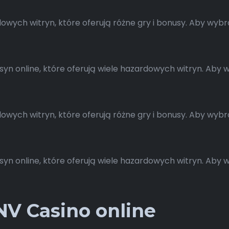
owych witryn, które oferują różne gry i bonusy. Aby wybr
syn online, które oferują wiele hazardowych witryn. Aby
owych witryn, które oferują różne gry i bonusy. Aby wybr
syn online, które oferują wiele hazardowych witryn. Aby
NV Casino online