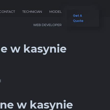
CONTACT
TECHNICIAN
MODEL
Get A
Quote
WEB DEVELOPER
ne w kasynie
d
pne w kasynie