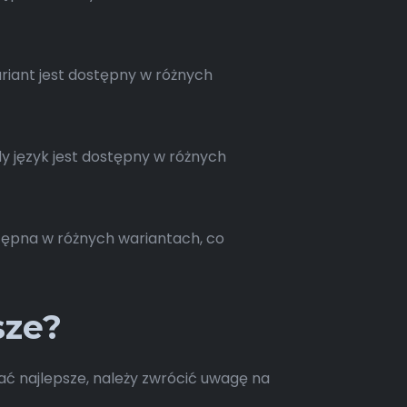
riant jest dostępny w różnych
żdy język jest dostępny w różnych
stępna w różnych wariantach, co
sze?
ać najlepsze, należy zwrócić uwagę na