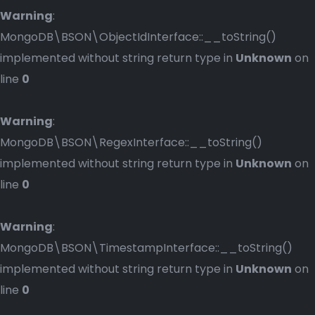
Warning
:
MongoDB\BSON\ObjectIdInterface::__toString()
implemented without string return type in
Unknown
on
line
0
Warning
:
MongoDB\BSON\RegexInterface::__toString()
implemented without string return type in
Unknown
on
line
0
Warning
:
MongoDB\BSON\TimestampInterface::__toString()
implemented without string return type in
Unknown
on
line
0