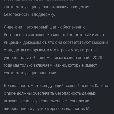
соответствующие условия, включая лицензии,
безопасность и поддержку.
Лицензии – это первый шаг к обеспечению
безопасности игроков. Казино online, которые имеют
лицензии, доказывают, что они соответствуют высоким
стандартам и нормам, и что игроки могут играть с
уверенностью. В нашем списке казино онлайн 2026
года мы только включаем казино, которые имеют
соответствующие лицензии.
Безопасность – это следующий важный аспект. Казино
online должны обеспечить безопасность данных
игроков, используя современные технологии
шифрования и другие меры безопасности. Мы