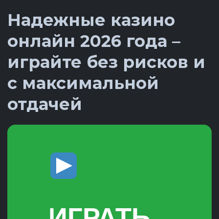
Надежные казино
онлайн 2026 года –
играйте без рисков и
с максимальной
отдачей
ИГРАТЬ