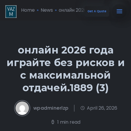
Home
News
онлайн 2026 года и� ...
Get A Quote
онлайн 2026 года
играйте без рисков и
с максимальной
отдачей.1889 (3)
wpadminerlzp
April 26, 2026
1 min read