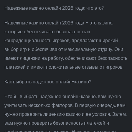
Надежные казино онлайн 2026 года: что это?
Надежные казино онлайн 2026 года – это казино,
которые обеспечивают безопасность и
конфиденциальность игроков, предлагают широкий
выбор игр и обеспечивают максимальную отдачу. Они
имеют лицензии на работу, обеспечивают безопасность
платежей и имеют положительные отзывы от игроков.
Как выбрать надежное онлайн-казино?
Чтобы выбрать надежное онлайн-казино, вам нужно
учитывать несколько факторов. В первую очередь, вам
нужно проверить лицензию казино и ее условия. Затем,
вам нужно проверить безопасность платежей и
конфиденциальность игроков. Наконец, вам нужно