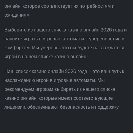
онлайн, которое соответствует их потребностям и
ожиданиям.
Выберите из нашего списка казино онлайн 2026 года и
начните играть в игровые автоматы с уверенностью и
комфортом. Мы уверены, что вы будете наслаждаться
игрой в нашем списке казино онлайн!
Наш список казино онлайн 2026 года – это ваш путь к
наслаждению игрой в игровые автоматы. Мы
рекомендуем игрокам выбирать из нашего списка
казино онлайн, которые имеют соответствующие
лицензии, обеспечивают безопасность и поддержку.