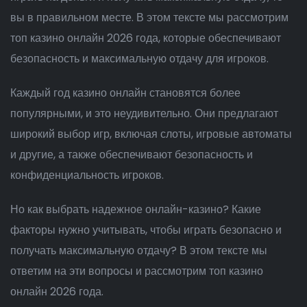
вы в правильном месте. В этом тексте мы рассмотрим
топ казино онлайн 2026 года, которые обеспечивают
безопасность и максимальную отдачу для игроков.
Каждый год казино онлайн становятся более
популярными, и это неудивительно. Они предлагают
широкий выбор игр, включая слоты, игровые автоматы
и другие, а также обеспечивают безопасность и
конфиденциальность игроков.
Но как выбрать надежное онлайн-казино? Какие
факторы нужно учитывать, чтобы играть безопасно и
получать максимальную отдачу? В этом тексте мы
ответим на эти вопросы и рассмотрим топ казино
онлайн 2026 года.