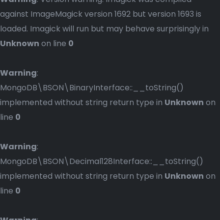
against ImageMagick version 1692 but version 1693 is
loaded. Imagick will run but may behave surprisingly in
Unknown
on line
0
Warning
:
MongoDB\BSON\BinaryInterface::__toString()
implemented without string return type in
Unknown
on
line
0
Warning
:
MongoDB\BSON\Decimal128Interface::__toString()
implemented without string return type in
Unknown
on
line
0