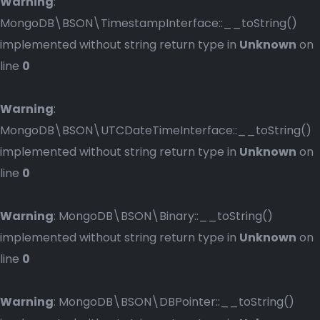
Warning
:
MongoDB\BSON\TimestampInterface::__toString()
implemented without string return type in
Unknown
on
line
0
Warning
:
MongoDB\BSON\UTCDateTimeInterface::__toString()
implemented without string return type in
Unknown
on
line
0
Warning
: MongoDB\BSON\Binary::__toString()
implemented without string return type in
Unknown
on
line
0
Warning
: MongoDB\BSON\DBPointer::__toString()