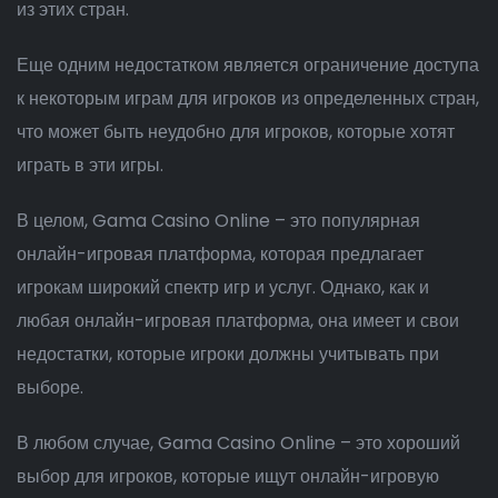
из этих стран.
Еще одним недостатком является ограничение доступа
к некоторым играм для игроков из определенных стран,
что может быть неудобно для игроков, которые хотят
играть в эти игры.
В целом, Gama Casino Online – это популярная
онлайн-игровая платформа, которая предлагает
игрокам широкий спектр игр и услуг. Однако, как и
любая онлайн-игровая платформа, она имеет и свои
недостатки, которые игроки должны учитывать при
выборе.
В любом случае, Gama Casino Online – это хороший
выбор для игроков, которые ищут онлайн-игровую