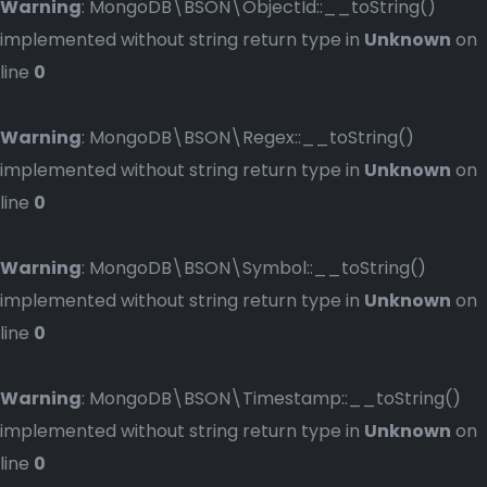
Warning
: MongoDB\BSON\ObjectId::__toString()
implemented without string return type in
Unknown
on
line
0
Warning
: MongoDB\BSON\Regex::__toString()
implemented without string return type in
Unknown
on
line
0
Warning
: MongoDB\BSON\Symbol::__toString()
implemented without string return type in
Unknown
on
line
0
Warning
: MongoDB\BSON\Timestamp::__toString()
implemented without string return type in
Unknown
on
line
0