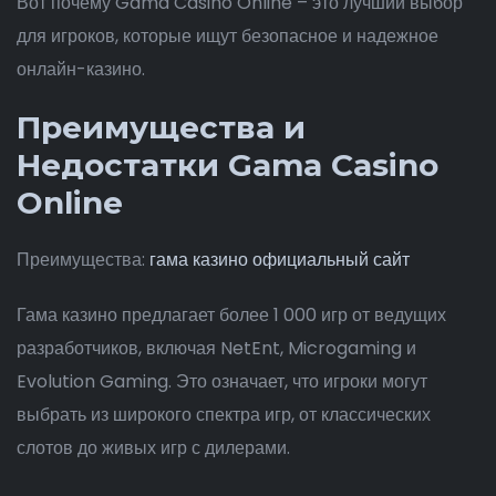
Вот почему Gama Casino Online – это лучший выбор
для игроков, которые ищут безопасное и надежное
онлайн-казино.
Преимущества и
Недостатки Gama Casino
Online
Преимущества:
гама казино официальный сайт
Гама казино предлагает более 1 000 игр от ведущих
разработчиков, включая NetEnt, Microgaming и
Evolution Gaming. Это означает, что игроки могут
выбрать из широкого спектра игр, от классических
слотов до живых игр с дилерами.