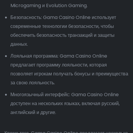
Microgaming и Evolution Gaming.
Безопасность: Gama Casino Online использует
современные технологии безопасности, чтобы
обеспечить безопасность транзакций и защиты
данных.
Лояльная программа: Gama Casino Online
предлагает программу лояльности, которая
позволяет игрокам получать бонусы и преимущества
за свою лояльность.
Многоязычный интерфейс: Gama Casino Online
доступен на нескольких языках, включая русский,
английский и другие.