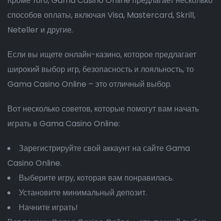
Кроме того, Gama Casino Online предлагает несколько
способов оплаты, включая Visa, Mastercard, Skrill,
Neteller и другие.
Если вы ищете онлайн-казино, которое предлагает
широкий выбор игр, безопасность и лояльность, то
Gama Casino Online – это отличный выбор.
Вот несколько советов, которые помогут вам начать
играть в Gama Casino Online:
Зарегистрируйте свой аккаунт на сайте Gama
Casino Online.
Выберите игру, которая вам понравилась.
Установите минимальный депозит.
Начните играть!