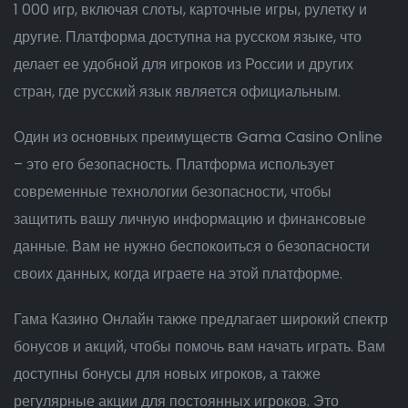
1 000 игр, включая слоты, карточные игры, рулетку и
другие. Платформа доступна на русском языке, что
делает ее удобной для игроков из России и других
стран, где русский язык является официальным.
Один из основных преимуществ Gama Casino Online
– это его безопасность. Платформа использует
современные технологии безопасности, чтобы
защитить вашу личную информацию и финансовые
данные. Вам не нужно беспокоиться о безопасности
своих данных, когда играете на этой платформе.
Гама Казино Онлайн также предлагает широкий спектр
бонусов и акций, чтобы помочь вам начать играть. Вам
доступны бонусы для новых игроков, а также
регулярные акции для постоянных игроков. Это