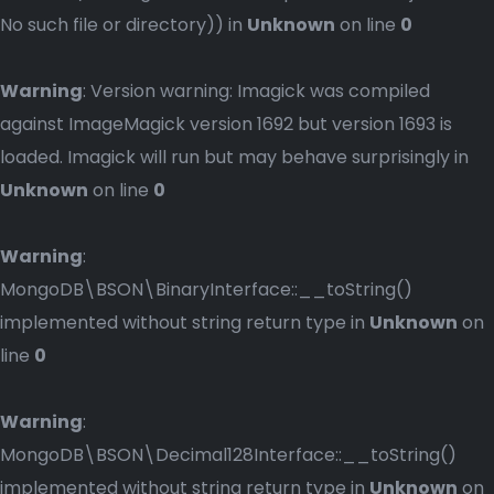
No such file or directory)) in
Unknown
on line
0
Warning
: Version warning: Imagick was compiled
against ImageMagick version 1692 but version 1693 is
loaded. Imagick will run but may behave surprisingly in
Unknown
on line
0
Warning
:
MongoDB\BSON\BinaryInterface::__toString()
implemented without string return type in
Unknown
on
line
0
Warning
:
MongoDB\BSON\Decimal128Interface::__toString()
implemented without string return type in
Unknown
on