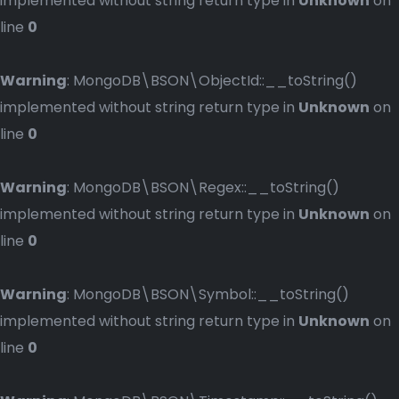
implemented without string return type in
Unknown
on
line
0
Warning
: MongoDB\BSON\ObjectId::__toString()
implemented without string return type in
Unknown
on
line
0
Warning
: MongoDB\BSON\Regex::__toString()
implemented without string return type in
Unknown
on
line
0
Warning
: MongoDB\BSON\Symbol::__toString()
implemented without string return type in
Unknown
on
line
0