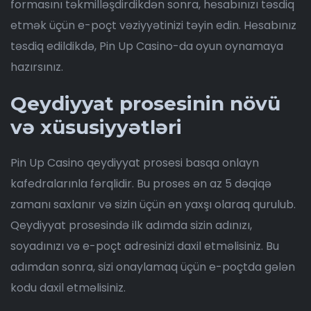
formasını təkmilləşdirdikdən sonra, hesabınızı təsdiq
etmək üçün e-poçt vəziyyətinizi təyin edin. Hesabınız
təsdiq edildikdə, Pin Up Casino-da oyun oynamaya
hazırsınız.
Qeydiyyat prosesinin növü
və xüsusiyyətləri
Pin Up Casino qeydiyyat prosesi basqa onlayn
kafedralarınla fərqlidir. Bu proses ən az 5 dəqiqə
zamanı saxlanır və sizin üçün ən yaxşı olaraq qurulub.
Qeydiyyat prosesində ilk adımda sizin adınızı,
soyadınızı və e-poçt adresinizi daxil etməlisiniz. Bu
adımdan sonra, sizi onaylamaq üçün e-poçtda gələn
kodu daxil etməlisiniz.