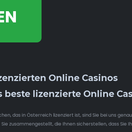
EN
izenzierten Online Casinos
 beste lizenzierte Online Ca
n, das in Österreich lizenziert ist, sind Sie bei uns gena
Sie zusammengestellt, die Ihnen sicherstellen, dass Sie Ihr