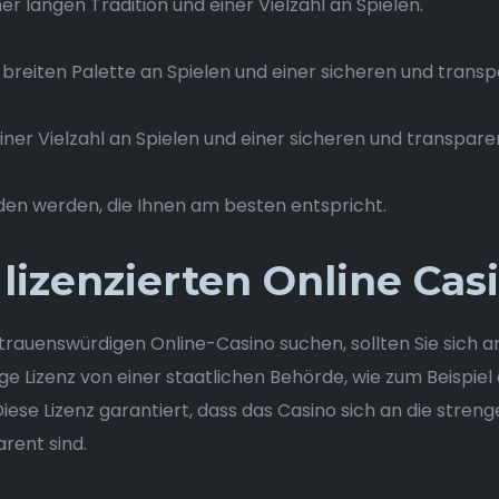
ner langen Tradition und einer Vielzahl an Spielen.
r breiten Palette an Spielen und einer sicheren und trans
einer Vielzahl an Spielen und einer sicheren und transpar
nden werden, die Ihnen am besten entspricht.
 lizenzierten Online Cas
auenswürdigen Online-Casino suchen, sollten Sie sich an 
tige Lizenz von einer staatlichen Behörde, wie zum Beispie
iese Lizenz garantiert, dass das Casino sich an die stren
arent sind.