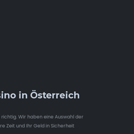
sino in Österreich
u richtig. Wir haben eine Auswahl der
e Zeit und Ihr Geld in Sicherheit