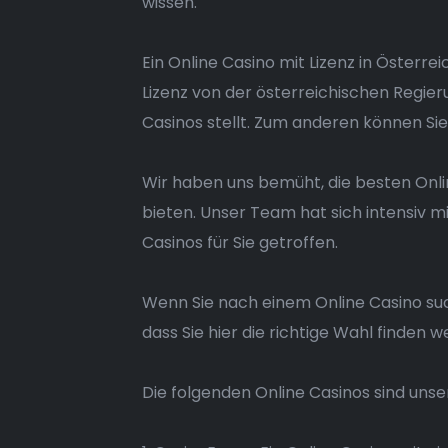
wissen.
Ein Online Casino mit Lizenz in Österrei
Lizenz von der österreichischen Regier
Casinos stellt. Zum anderen können Sie 
Wir haben uns bemüht, die besten Onlin
bieten. Unser Team hat sich intensiv 
Casinos für Sie getroffen.
Wenn Sie nach einem Online Casino suche
dass Sie hier die richtige Wahl finden w
Die folgenden Online Casinos sind uns