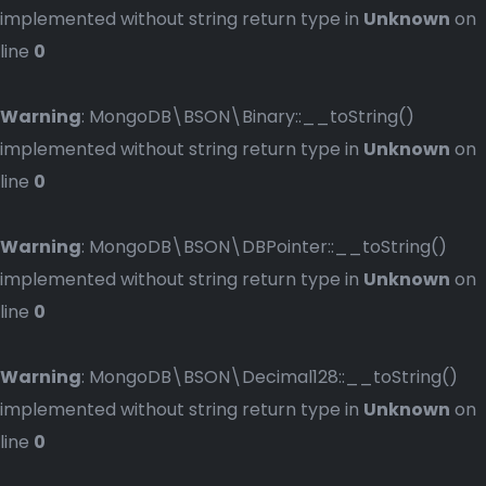
implemented without string return type in
Unknown
on
line
0
Warning
: MongoDB\BSON\Binary::__toString()
implemented without string return type in
Unknown
on
line
0
Warning
: MongoDB\BSON\DBPointer::__toString()
implemented without string return type in
Unknown
on
line
0
Warning
: MongoDB\BSON\Decimal128::__toString()
implemented without string return type in
Unknown
on
line
0