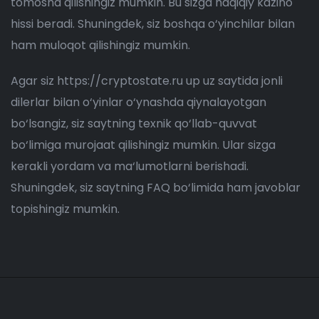
tomosha qilishingiz mumkin. Bu sizga haqiqiy kazino
hissi beradi. Shuningdek, siz boshqa o‘yinchilar bilan
ham muloqot qilishingiz mumkin.
Agar siz https://cryptostate.ru up uz saytida jonli
dilerlar bilan o‘yinlar o‘ynashda qiynalayotgan
bo‘lsangiz, siz saytning texnik qo‘llab-quvvat
bo‘limiga murojaat qilishingiz mumkin. Ular sizga
kerakli yordam va ma‘lumotlarni berishadi.
Shuningdek, siz saytning FAQ bo‘limida ham javoblar
topishingiz mumkin.