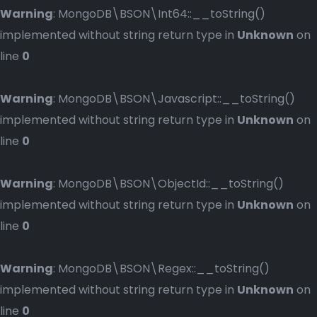
Warning
: MongoDB\BSON\Int64::__toString()
implemented without string return type in
Unknown
on
line
0
Warning
: MongoDB\BSON\Javascript::__toString()
implemented without string return type in
Unknown
on
line
0
Warning
: MongoDB\BSON\ObjectId::__toString()
implemented without string return type in
Unknown
on
line
0
Warning
: MongoDB\BSON\Regex::__toString()
implemented without string return type in
Unknown
on
line
0