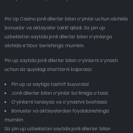
Pin Up Casino jonli dilerlar bilan o‘yinlar uchun alohida
bonuslar va aktsiyalar taklif qiladi. Siz pin up
uzbekistan saytida jonli dilerlar bilan o‘yinlarga
alohida e’tibor berishingiz mumkin.
Pin up saytida jonli dilerlar bilan o‘yinlarni o‘ynash
uchun siz quyidagi shartlarni bajarasiz:
Pin up uz saytiga tashrif buyurasiz
Jonli dilerlar bilan o‘yinlar bo‘limiga o‘tasiz
O‘yinlarni tanlaysiz va o‘ynashni boshlasiz
Bonuslar va aktsiyalardan foydalanishingiz
mumkin
Siz pin up uzbekistan saytida jonli dilerlar bilan