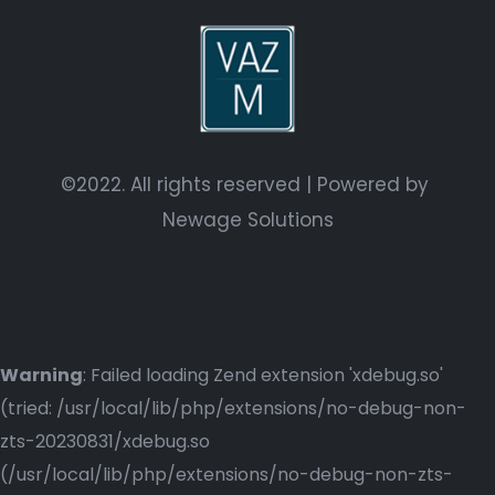
©2022. All rights reserved | Powered by
Newage Solutions
Warning
: Failed loading Zend extension 'xdebug.so'
(tried: /usr/local/lib/php/extensions/no-debug-non-
zts-20230831/xdebug.so
(/usr/local/lib/php/extensions/no-debug-non-zts-