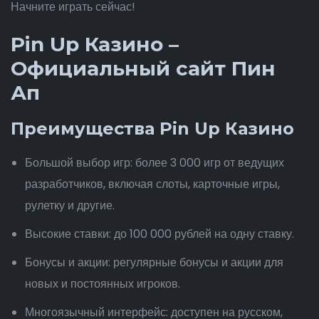
Начните играть сейчас!
Pin Up Казино –
Официальный сайт Пин
Ап
Преимущества Pin Up Казино
Большой выбор игр: более 3 000 игр от ведущих
разработчиков, включая слоты, карточные игры,
рулетку и другие.
Высокие ставки: до 100 000 рублей на одну ставку.
Бонусы и акции: регулярные бонусы и акции для
новых и постоянных игроков.
Многоязычный интерфейс: доступен на русском,