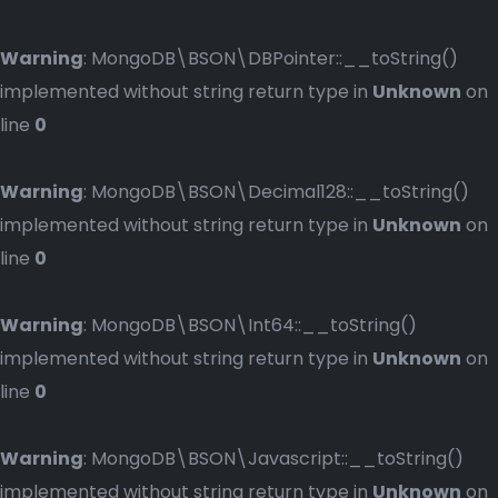
Warning
: MongoDB\BSON\DBPointer::__toString()
implemented without string return type in
Unknown
on
line
0
Warning
: MongoDB\BSON\Decimal128::__toString()
implemented without string return type in
Unknown
on
line
0
Warning
: MongoDB\BSON\Int64::__toString()
implemented without string return type in
Unknown
on
line
0
Warning
: MongoDB\BSON\Javascript::__toString()
implemented without string return type in
Unknown
on