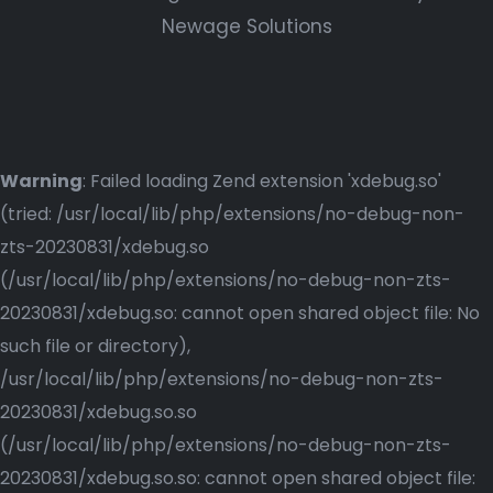
Newage Solutions
Warning
: Failed loading Zend extension 'xdebug.so'
(tried: /usr/local/lib/php/extensions/no-debug-non-
zts-20230831/xdebug.so
(/usr/local/lib/php/extensions/no-debug-non-zts-
20230831/xdebug.so: cannot open shared object file: No
such file or directory),
/usr/local/lib/php/extensions/no-debug-non-zts-
20230831/xdebug.so.so
(/usr/local/lib/php/extensions/no-debug-non-zts-
20230831/xdebug.so.so: cannot open shared object file: