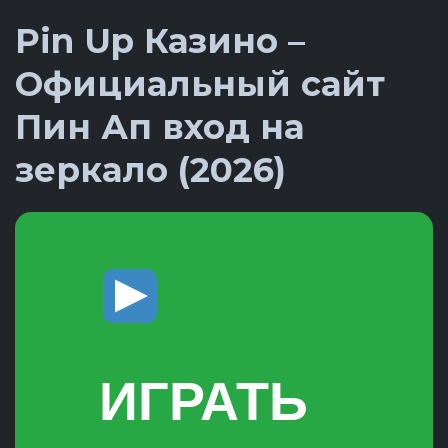
Pin Up Казино –
Официальный сайт
Пин Ап вход на
зеркало (2026)
ИГРАТЬ