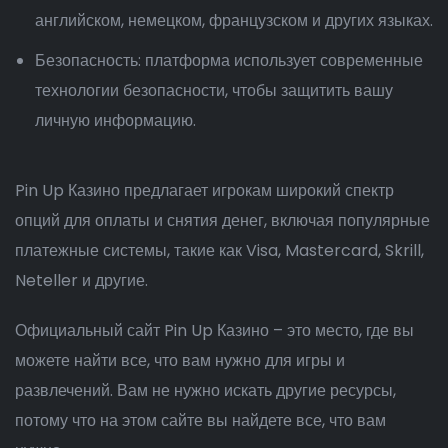
английском, немецком, французском и других языках.
Безопасность: платформа использует современные
технологии безопасности, чтобы защитить вашу
личную информацию.
Pin Up Казино предлагает игрокам широкий спектр
опций для оплаты и снятия денег, включая популярные
платежные системы, такие как Visa, Mastercard, Skrill,
Neteller и другие.
Официальный сайт Pin Up Казино – это место, где вы
можете найти все, что вам нужно для игры и
развлечений. Вам не нужно искать другие ресурсы,
потому что на этом сайте вы найдете все, что вам