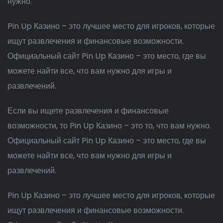
нужно.
Pin Up Казино – это лучшее место для игроков, которые
ищут развлечения и финансовые возможности.
Официальный сайт Pin Up Казино – это место, где вы
можете найти все, что вам нужно для игры и
развлечений.
Если вы ищете развлечения и финансовые
возможности, то Pin Up Казино – это то, что вам нужно.
Официальный сайт Pin Up Казино – это место, где вы
можете найти все, что вам нужно для игры и
развлечений.
Pin Up Казино – это лучшее место для игроков, которые
ищут развлечения и финансовые возможности.