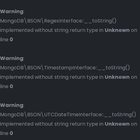
Warning
:
MongoDB\BSON\RegexInterface::__toString()
implemented without string return type in
Unknown
on
line
0
Warning
:
MongoDB\BSON\TimestampInterface::__toString()
implemented without string return type in
Unknown
on
line
0
Warning
:
MongoDB\BSON\UTCDateTimeInterface::__toString()
implemented without string return type in
Unknown
on
line
0