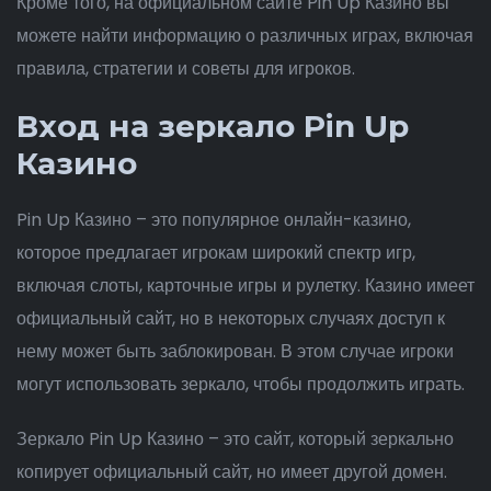
Кроме того, на официальном сайте Pin Up Казино вы
можете найти информацию о различных играх, включая
правила, стратегии и советы для игроков.
Вход на зеркало Pin Up
Казино
Pin Up Казино – это популярное онлайн-казино,
которое предлагает игрокам широкий спектр игр,
включая слоты, карточные игры и рулетку. Казино имеет
официальный сайт, но в некоторых случаях доступ к
нему может быть заблокирован. В этом случае игроки
могут использовать зеркало, чтобы продолжить играть.
Зеркало Pin Up Казино – это сайт, который зеркально
копирует официальный сайт, но имеет другой домен.