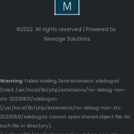
©2022. All rights reserved | Powered by
Newage Solutions
Warning
: Failed loading Zend extension 'xdebug.so'
(tried: /usr/local/lib/php/extensions/no-debug-non-
zts-20230831/xdebug.so
(/usr/local/lib/php/extensions/no-debug-non-zts-
20230831/xdebug.so: cannot open shared object file: No
such file or directory),