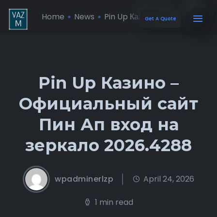
Home
News
Pin Up Казино – О ...
Get A Quote
Pin Up Казино –
Официальный сайт
Пин Ап вход на
зеркало 2026.4288
wpadminerlzp
April 24, 2026
1 min read