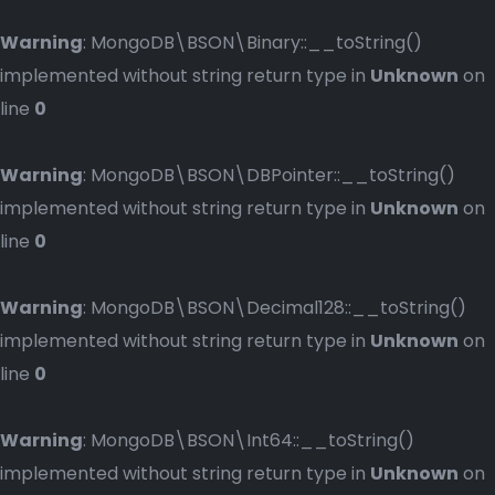
Warning
: MongoDB\BSON\Binary::__toString()
implemented without string return type in
Unknown
on
line
0
Warning
: MongoDB\BSON\DBPointer::__toString()
implemented without string return type in
Unknown
on
line
0
Warning
: MongoDB\BSON\Decimal128::__toString()
implemented without string return type in
Unknown
on
line
0
Warning
: MongoDB\BSON\Int64::__toString()
implemented without string return type in
Unknown
on