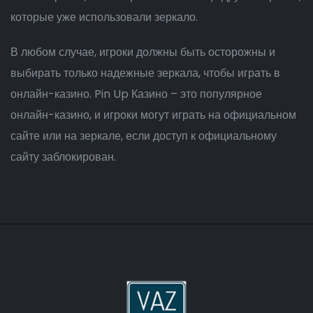
которые уже использовали зеркало.
В любом случае, игроки должны быть осторожны и
выбирать только надежные зеркала, чтобы играть в
онлайн-казино. Pin Up Казино – это популярное
онлайн-казино, и игроки могут играть на официальном
сайте или на зеркале, если доступ к официальному
сайту заблокирован.