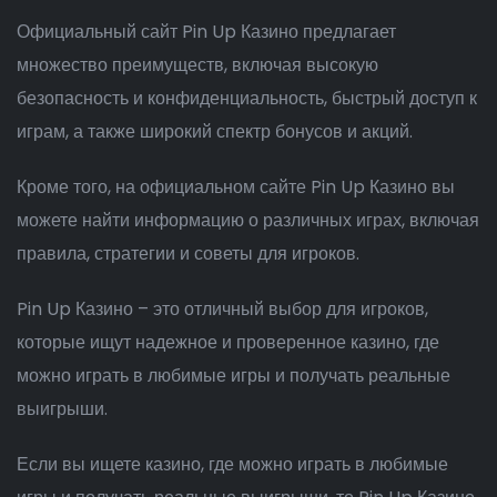
Официальный сайт Pin Up Казино предлагает
множество преимуществ, включая высокую
безопасность и конфиденциальность, быстрый доступ к
играм, а также широкий спектр бонусов и акций.
Кроме того, на официальном сайте Pin Up Казино вы
можете найти информацию о различных играх, включая
правила, стратегии и советы для игроков.
Pin Up Казино – это отличный выбор для игроков,
которые ищут надежное и проверенное казино, где
можно играть в любимые игры и получать реальные
выигрыши.
Если вы ищете казино, где можно играть в любимые