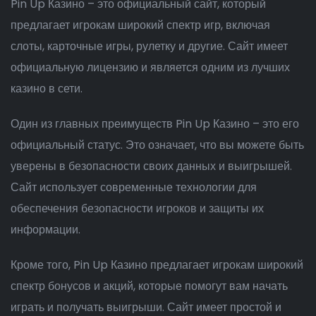
Pin Up Казино – это официальный сайт, который
предлагает игрокам широкий спектр игр, включая
слоты, карточные игры, рулетку и другие. Сайт имеет
официальную лицензию и является одним из лучших
казино в сети.
Один из главных преимуществ Pin Up Казино – это его
официальный статус. Это означает, что вы можете быть
уверены в безопасности своих данных и выигрышей.
Сайт использует современные технологии для
обеспечения безопасности игроков и защиты их
информации.
Кроме того, Pin Up Казино предлагает игрокам широкий
спектр бонусов и акций, которые помогут вам начать
играть и получать выигрыши. Сайт имеет простой и