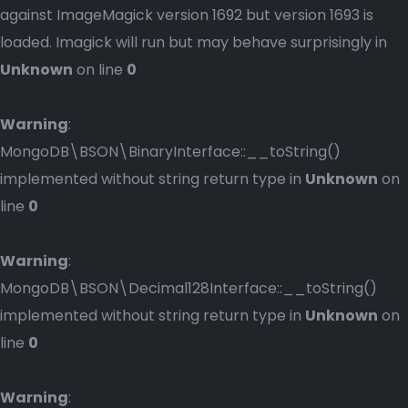
against ImageMagick version 1692 but version 1693 is
loaded. Imagick will run but may behave surprisingly in
Unknown
on line
0
Warning
:
MongoDB\BSON\BinaryInterface::__toString()
implemented without string return type in
Unknown
on
line
0
Warning
:
MongoDB\BSON\Decimal128Interface::__toString()
implemented without string return type in
Unknown
on
line
0
Warning
: