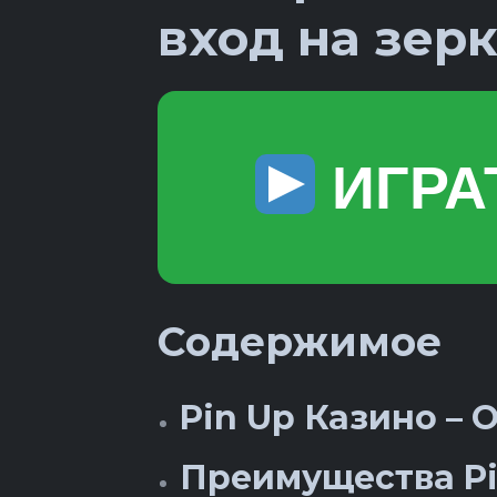
вход на зер
ИГРА
Содержимое
Pin Up Казино –
Преимущества Pi