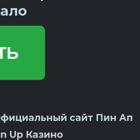
кало
ТЬ
 Официальный сайт Пин Ап
n Up Казино