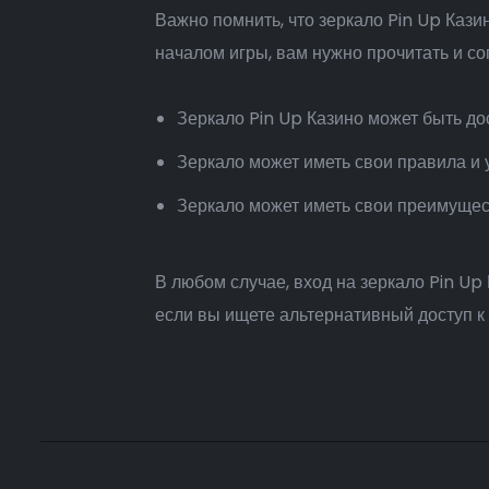
Важно помнить, что зеркало Pin Up Кази
началом игры, вам нужно прочитать и со
Зеркало Pin Up Казино может быть до
Зеркало может иметь свои правила и 
Зеркало может иметь свои преимущест
В любом случае, вход на зеркало Pin Up 
если вы ищете альтернативный доступ к и