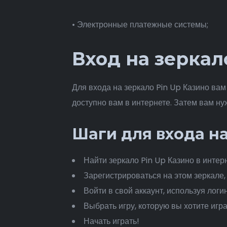
• Электронные платежные системы;
Вход на зеркал
Для входа на зеркало Pin Up Казино вам
доступно вам в интернете. Затем вам ну
Шаги для входа на
Найти зеркало Pin Up Казино в интерн
Зарегистрироваться на этом зеркале,
Войти в свой аккаунт, используя логин
Выбрать игру, которую вы хотите игра
Начать играть!