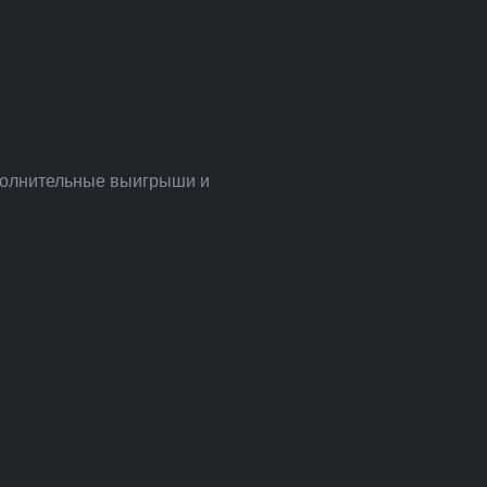
ополнительные выигрыши и