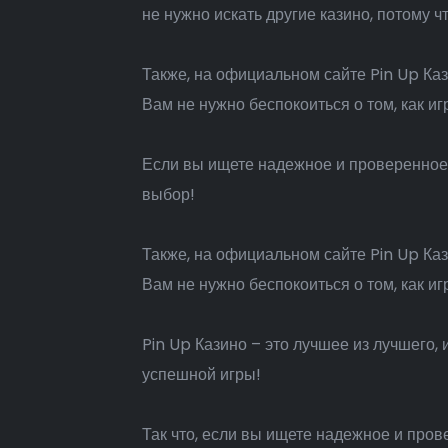
не нужно искать другие казино, потому ч
Также, на официальном сайте Pin Up Каз
Вам не нужно беспокоиться о том, как иг
Если вы ищете надежное и проверенное 
выбор!
Также, на официальном сайте Pin Up Каз
Вам не нужно беспокоиться о том, как иг
Pin Up Казино – это лучшее из лучшего, 
успешной игры!
Так что, если вы ищете надежное и пров