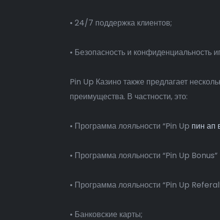
• 24/7 поддержка клиентов;
• Безопасность и конфиденциальность иг
Pin Up Казино также предлагает нескол
преимущества. В частности, это:
• Программа лояльности “Pin Up
пин ап 
• Программа лояльности “Pin Up Bonus” 
• Программа лояльности “Pin Up Referal
• Банковские карты;