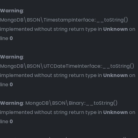
Warning
:
MongoDB\BSON\TimestampInterface::__toString()
implemented without string return type in
Unknown
on
line
0
Warning
:
MongoDB\BSON\UTCDateTimeInterface::__toString()
implemented without string return type in
Unknown
on
line
0
Warning
: MongoDB\BSON\Binary::__toString()
implemented without string return type in
Unknown
on
line
0