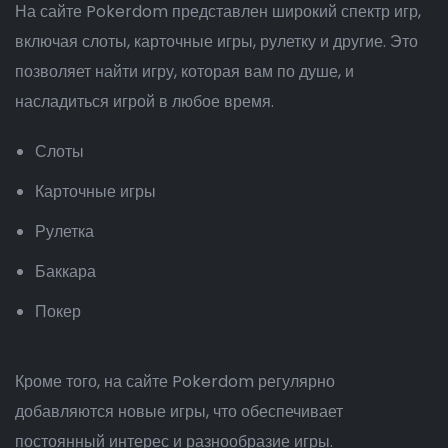
На сайте Pokerdom представлен широкий спектр игр,
включая слоты, карточные игры, рулетку и другие. Это
позволяет найти игру, которая вам по душе, и
насладиться игрой в любое время.
Слоты
Карточные игры
Рулетка
Баккара
Покер
Кроме того, на сайте Pokerdom регулярно
добавляются новые игры, что обеспечивает
постоянный интерес и разнообразие игры.