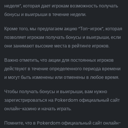
неделя”, которая дает игрокам возможность получать
бонусы и выигрыши в течение недели.
Кроме того, мы предлагаем акцию “Топ-игрок”, которая
позволяет игрокам получать бонусы и выигрыши, если
они занимают высокие места в рейтинге игроков.
Важно отметить, что акции для постоянных игроков
действуют в течение определенного периода времени
и могут быть изменены или отменены в любое время.
Чтобы получать бонусы и выигрыши, вам нужно
зарегистрироваться на Pokerdom официальный сайт
онлайн-казино и начать играть.
Помните, что в Pokerdom официальный сайт онлайн-