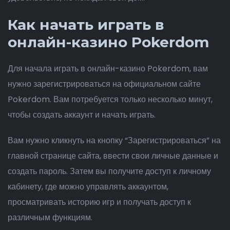
Как начать играть в
онлайн-казино Pokerdom
Для начала играть в онлайн-казино Pokerdom, вам
нужно зарегистрироваться на официальном сайте
Pokerdom. Вам потребуется только несколько минут,
чтобы создать аккаунт и начать играть.
Вам нужно кликнуть на кнопку “Зарегистрироваться” на
главной странице сайта, ввести свои личные данные и
создать пароль. Затем вы получите доступ к личному
кабинету, где можно управлять аккаунтом,
просматривать историю игр и получать доступ к
различным функциям.