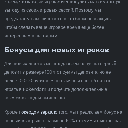
знаем, что каждый игрок хочет получить максимальную
выгоду из своих игровых сессий. Поэтому мы
предлагаем вам широкий спектр бонусов и акций,
чтобы сделать ваше игровое время еще более
интересным и выгодным.
Бонусы для новых игроков
Для новых игроков мы предлагаем бонус на первый
депозит в размере 100% от суммы депозита, но не
более 10 000 рублей. Это отличный способ начать
играть в Pokerdom и получить дополнительные
возможности для выигрыша.
Кроме
покердом зеркало
того, мы предлагаем бонус на
первый выигрыш в размере 50% от суммы выигрыша,