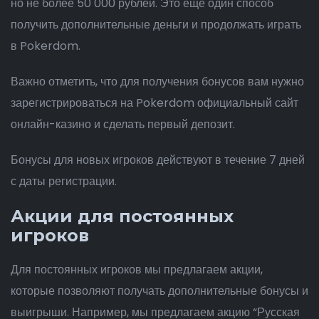
но не более 50 000 рублей. Это еще один способ
получить дополнительные деньги и продолжать играть
в Pokerdom.
Важно отметить, что для получения бонусов вам нужно
зарегистрироваться на Pokerdom официальный сайт
онлайн-казино и сделать первый депозит.
Бонусы для новых игроков действуют в течение 7 дней
с даты регистрации.
Акции для постоянных
игроков
Для постоянных игроков мы предлагаем акции,
которые позволяют получать дополнительные бонусы и
выигрыши. Например, мы предлагаем акцию “Русская