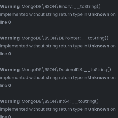
Warning
: MongoDB\BSON\Binary::__toString()
implemented without string return type in
Unknown
on
line
0
Warning
: MongoDB\BSON\DBPointer::__toString()
implemented without string return type in
Unknown
on
line
0
Warning
: MongoDB\BSON\Decimal128::__toString()
implemented without string return type in
Unknown
on
line
0
Warning
: MongoDB\BSON\Int64::__toString()
implemented without string return type in
Unknown
on
line
0