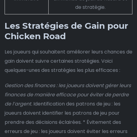
de stratégie.
Les Stratégies de Gain pour
Chicken Road
Les joueurs qui souhaitent améliorer leurs chances de
gain doivent suivre certaines stratégies. Voici
quelques-unes des stratégies les plus efficaces :
Gestion des finances : les joueurs doivent gérer leurs
finances de manière efficace pour éviter de perdre
de l’argent.
Identification des patrons de jeu : les
joueurs doivent identifier les patrons de jeu pour
prendre des décisions éclairées. * Évitement des
erreurs de jeu : les joueurs doivent éviter les erreurs