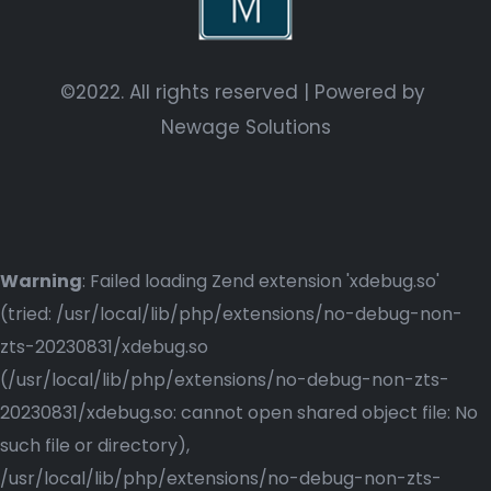
©2022. All rights reserved | Powered by
Newage Solutions
Warning
: Failed loading Zend extension 'xdebug.so'
(tried: /usr/local/lib/php/extensions/no-debug-non-
zts-20230831/xdebug.so
(/usr/local/lib/php/extensions/no-debug-non-zts-
20230831/xdebug.so: cannot open shared object file: No
such file or directory),
/usr/local/lib/php/extensions/no-debug-non-zts-