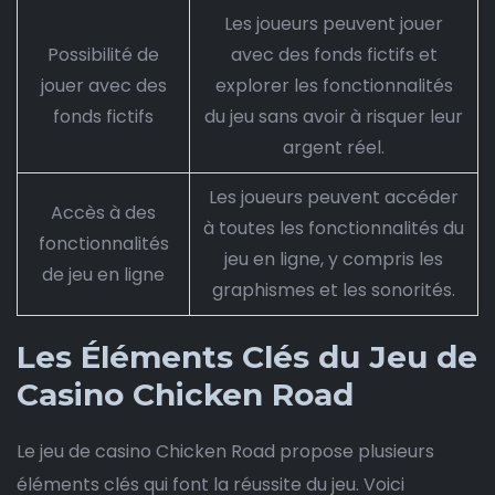
Les joueurs peuvent jouer
Possibilité de
avec des fonds fictifs et
jouer avec des
explorer les fonctionnalités
fonds fictifs
du jeu sans avoir à risquer leur
argent réel.
Les joueurs peuvent accéder
Accès à des
à toutes les fonctionnalités du
fonctionnalités
jeu en ligne, y compris les
de jeu en ligne
graphismes et les sonorités.
Les Éléments Clés du Jeu de
Casino Chicken Road
Le jeu de casino Chicken Road propose plusieurs
éléments clés qui font la réussite du jeu. Voici