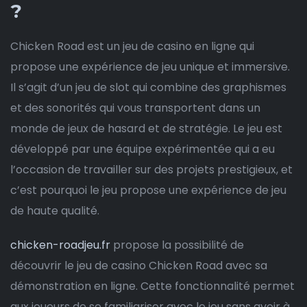
?
Chicken Road est un jeu de casino en ligne qui
propose une expérience de jeu unique et immersive.
Il s’agit d’un jeu de slot qui combine des graphismes
et des sonorités qui vous transportent dans un
monde de jeux de hasard et de stratégie. Le jeu est
développé par une équipe expérimentée qui a eu
l’occasion de travailler sur des projets prestigieux, et
c’est pourquoi le jeu propose une expérience de jeu
de haute qualité.
chicken-roadjeu.fr
propose la possibilité de
découvrir le jeu de casino Chicken Road avec sa
démonstration en ligne. Cette fonctionnalité permet
aux joueurs de se familiariser avec le jeu sans avoir à