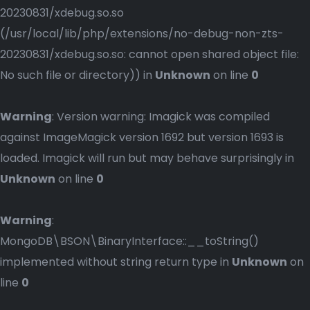
20230831/xdebug.so.so
(/usr/local/lib/php/extensions/no-debug-non-zts-
20230831/xdebug.so.so: cannot open shared object file:
No such file or directory)) in
Unknown
on line
0
Warning
: Version warning: Imagick was compiled
against ImageMagick version 1692 but version 1693 is
loaded. Imagick will run but may behave surprisingly in
Unknown
on line
0
Warning
:
MongoDB\BSON\BinaryInterface::__toString()
implemented without string return type in
Unknown
on
line
0