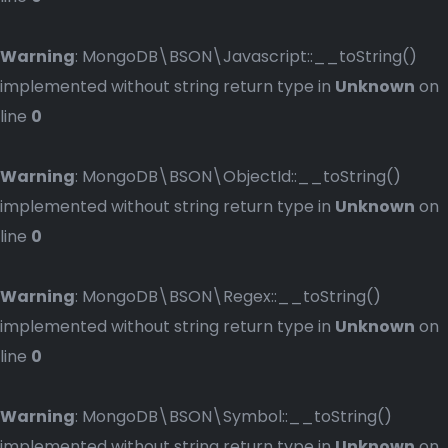
Warning
: MongoDB\BSON\Javascript::__toString()
implemented without string return type in
Unknown
on
line
0
Warning
: MongoDB\BSON\ObjectId::__toString()
implemented without string return type in
Unknown
on
line
0
Warning
: MongoDB\BSON\Regex::__toString()
implemented without string return type in
Unknown
on
line
0
Warning
: MongoDB\BSON\Symbol::__toString()
implemented without string return type in
Unknown
on