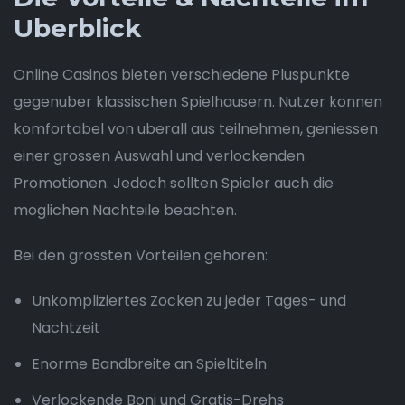
Uberblick
Online Casinos bieten verschiedene Pluspunkte
gegenuber klassischen Spielhausern. Nutzer konnen
komfortabel von uberall aus teilnehmen, geniessen
einer grossen Auswahl und verlockenden
Promotionen. Jedoch sollten Spieler auch die
moglichen Nachteile beachten.
Bei den grossten Vorteilen gehoren:
Unkompliziertes Zocken zu jeder Tages- und
Nachtzeit
Enorme Bandbreite an Spieltiteln
Verlockende Boni und Gratis-Drehs