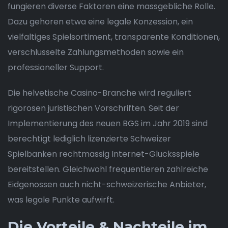
fungieren diverse Faktoren eine massgebliche Rolle.
Dazu gehoren etwa eine legale Konzession, ein
vielfaltiges Spielsortiment, transparente Konditionen,
verschlusselte Zahlungsmethoden sowie ein
professioneller Support.
Die helvetische Casino-Branche wird reguliert
rigorosen juristischen Vorschriften. Seit der
Implementierung des neuen BGS im Jahr 2019 sind
berechtigt lediglich lizenzierte Schweizer
Spielbanken rechtmassig Internet-Glucksspiele
bereitstellen. Gleichwohl frequentieren zahlreiche
Eidgenossen auch nicht-schweizerische Anbieter,
was legale Punkte aufwirft.
Die Vorteile & Nachteile im