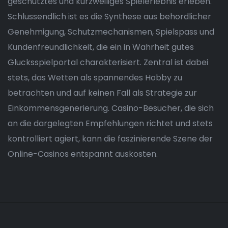
geschutztes und kurzweiliges Spielerlebnis erleben.
Schlussendlich ist es die Synthese aus behordlicher
Genehmigung, Schutzmechanismen, Spielspass und
Kundenfreundlichkeit, die ein in Wahrheit gutes
Glucksspielportal charakterisiert. Zentral ist dabei
stets, das Wetten als spannendes Hobby zu
betrachten und auf keinen Fall als Strategie zur
Einkommensgenerierung. Casino-Besucher, die sich
an die dargelegten Empfehlungen richtet und stets
kontrolliert agiert, kann die faszinierende Szene der
Online-Casinos entspannt auskosten.