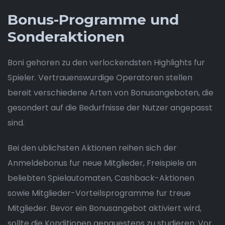
Bonus-Programme und
Sonderaktionen
Boni gehoren zu den verlockendsten Highlights fur
Spieler. Vertrauenswurdige Operatoren stellen
bereit verschiedene Arten von Bonusangeboten, die
gesondert auf die Bedurfnisse der Nutzer angepasst
sind.
Bei den ublichsten Aktionen reihen sich der
Anmeldebonus fur neue Mitglieder, Freispiele an
beliebten Spielautomaten, Cashback-Aktionen
sowie Mitglieder-Vorteilsprogramme fur treue
Mitglieder. Bevor ein Bonusangebot aktiviert wird,
sollte die Konditionen genauestens zu studieren. Vor