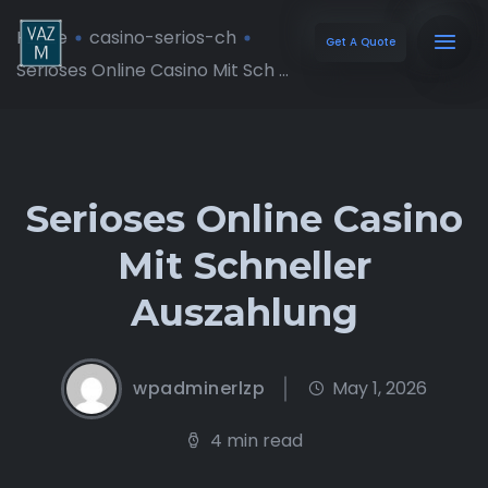
Home
casino-serios-ch
Get A Quote
Serioses Online Casino Mit Sch ...
Serioses Online Casino
Mit Schneller
Auszahlung
wpadminerlzp
May 1, 2026
4 min read