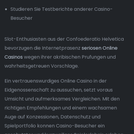
Studieren Sie Testberichte anderer Casino-
Besucher
Slot-Enthusiasten aus der Confoederatio Helvetica
bevorzugen die Internetprasenz
seriosen Online
Casinos
wegen ihrer akribischen Prufungen und
wahrheitsgetreuen Vorschlage.
Ein vertrauenswurdiges Online Casino in der
Eidgenossenschaft zu aussuchen, setzt voraus
Umsicht und aufmerksames Vergleichen. Mit den
richtigen Empfehlungen und einem wachsamen
Auge auf Konzessionen, Datenschutz und
Spielportfolio konnen Casino-Besucher ein