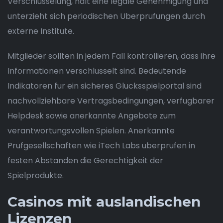
Verschlusselung, halt eine legale Genehmigung und
unterzieht sich periodischen Uberprufungen durch
externe Institute.
Mitglieder sollten in jedem Fall kontrollieren, dass ihre
Informationen verschlusselt sind. Bedeutende
Indikatoren fur ein sicheres Glucksspielportal sind
nachvollziehbare Vertragsbedingungen, verfugbarer
Helpdesk sowie anerkannte Angebote zum
verantwortungsvollen Spielen. Anerkannte
Prufgesellschaften wie iTech Labs uberprufen in
festen Abstanden die Gerechtigkeit der
Spielprodukte.
Casinos mit auslandischen
Lizenzen