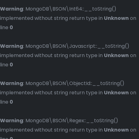
Warning
: MongoDB\BSON\Int64::__toString()
implemented without string return type in
Unknown
on
line
0
Warning
: MongoDB\BSON\Javascript::__toString()
implemented without string return type in
Unknown
on
line
0
Warning
: MongoDB\BSON\ObjectId::__toString()
implemented without string return type in
Unknown
on
line
0
Warning
: MongoDB\BSON\Regex::__toString()
implemented without string return type in
Unknown
on