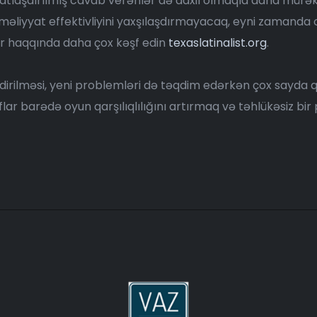
matlaşdırılmış cavab verənlər də daxil olmaqla daha mür
ız əməliyyat effektivliyini yaxşılaşdırmayacaq, eyni zamand
şlər haqqında daha çox kəşf edin
texaslatinalist.org
.
ləşdirilməsi, yeni problemləri də təqdim edərkən çox sayd
şaflar barədə oyun qarşılıqlılığını artırmaq və təhlükəsiz 