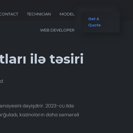
CONTACT
TECHNICIAN
MODEL
Get A
Quote
WEB DEVELOPER
arı ilə təsiri
ad
nayesini dəyişdirir. 2023-cü ildə
vurğuladı, kazinoların daha səmərəli