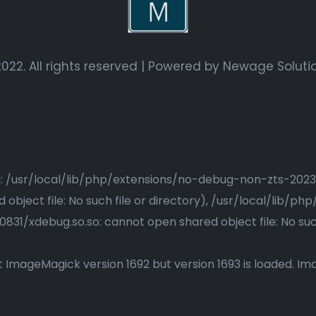
022. All rights reserved | Powered by
Newage Soluti
ried: /usr/local/lib/php/extensions/no-debug-non-zts-20
bject file: No such file or directory), /usr/local/lib/
1/xdebug.so.so: cannot open shared object file: No such 
 ImageMagick version 1692 but version 1693 is loaded. Ima