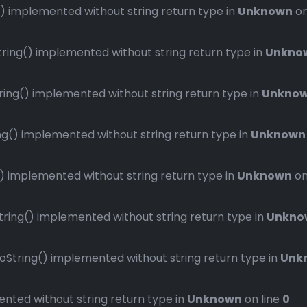
 implemented without string return type in
Unknown
on
ng() implemented without string return type in
Unkno
ng() implemented without string return type in
Unkno
() implemented without string return type in
Unknown
implemented without string return type in
Unknown
on
ng() implemented without string return type in
Unkno
ring() implemented without string return type in
Unk
ted without string return type in
Unknown
on line
0