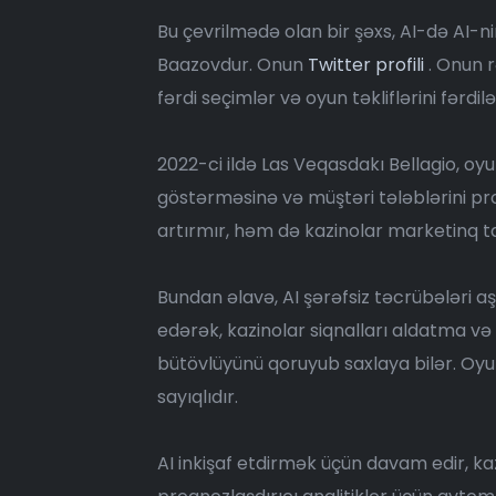
Bu çevrilmədə olan bir şəxs, AI-də AI
Baazovdur. Onun
Twitter profili
. Onun r
fərdi seçimlər və oyun təkliflərini fərdi
2022-ci ildə Las Veqasdakı Bellagio, oyu
göstərməsinə və müştəri tələblərini proq
artırmır, həm də kazinolar marketinq t
Bundan əlavə, AI şərəfsiz təcrübələri a
edərək, kazinolar siqnalları aldatma və
bütövlüyünü qoruyub saxlaya bilər. Oyunç
sayıqlıdır.
AI inkişaf etdirmək üçün davam edir, k