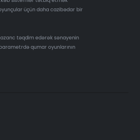
əkkəb sistemlər tətbiq etmək
a oyunçular üçün daha cazibədar bir
a qazanc təqdim edərək sənayenin
bir parametrdə qumar oyunlarının