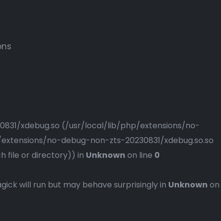
ons
230831/xdebug.so (/usr/local/lib/php/extensions/no-
php/extensions/no-debug-non-zts-20230831/xdebug.so.so
file or directory)) in
Unknown
on line
0
gick will run but may behave surprisingly in
Unknown
on