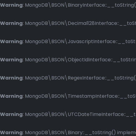
Warning
: MongoDB\BSON\BinaryInterface::__toString()
Warning
: MongoDB\BSON\Decimal128Interface::__toStri
Warning
: MongoDB\BSON\JavascriptInterface::__toStri
Warning
: MongoDB\BSON\ObjectIdInterface::__toString
Warning
: MongoDB\BSON\RegexInterface::__toString() 
Warning
: MongoDB\BSON\TimestampInterface::__toStri
Warning
: MongoDB\BSON\UTCDateTimeInterface::__toSt
Warning
: MongoDB\BSON\Binary::__toString() implemen