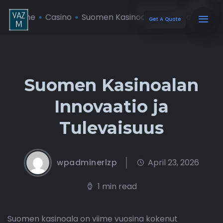
Home
Casino
Suomen Kasinoalan Innovaatio j ...
Get A Quote
Suomen Kasinoalan
Innovaatio ja
Tulevaisuus
wpadminerlzp
April 23, 2026
1 min read
Suomen kasinoala on viime vuosina kokenut