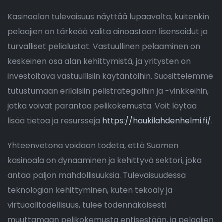
Kasinoalan tulevaisuus näyttää lupaavalta, kuitenkin
pelaajien on tärkeää valita ainoastaan lisensoidut ja
turvalliset pelialustat. Vastuullinen pelaaminen on
keskeinen osa alan kehittymistä, ja yritysten on
investoitava vastuullisiin käytäntöihin. Suosittelemme
tutustumaan erilaisiin pelistrategioihin ja -vinkkeihin,
jotka voivat parantaa pelikokemusta. Voit löytää
lisää tietoa ja resursseja
https://haukilahdenhelmi.fi/
.
Yhteenvetona voidaan todeta, että Suomen
kasinoala on dynaaminen ja kehittyvä sektori, joka
antaa paljon mahdollisuuksia. Tulevaisuudessa
teknologian kehittyminen, kuten tekoäly ja
virtuaalitodellisuus, tulee todennäköisesti
muuttamaan pelikokemusta entisestään, ja pelaajien