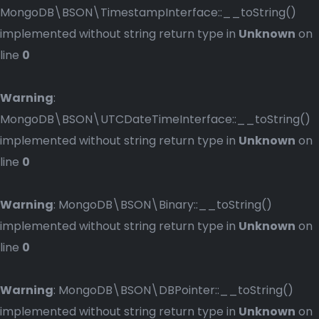
MongoDB\BSON\TimestampInterface::__toString()
implemented without string return type in
Unknown
on
line
0
Warning
:
MongoDB\BSON\UTCDateTimeInterface::__toString()
implemented without string return type in
Unknown
on
line
0
Warning
: MongoDB\BSON\Binary::__toString()
implemented without string return type in
Unknown
on
line
0
Warning
: MongoDB\BSON\DBPointer::__toString()
implemented without string return type in
Unknown
on