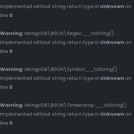
implemented without string return type in
Unknown
on
line
0
Warning
: MongoDB\BSON\Regex::__toString()
implemented without string return type in
Unknown
on
line
0
Warning
: MongoDB\BSON\Symbol::__toString()
implemented without string return type in
Unknown
on
line
0
Warning
: MongoDB\BSON\Timestamp::__toString()
implemented without string return type in
Unknown
on
line
0