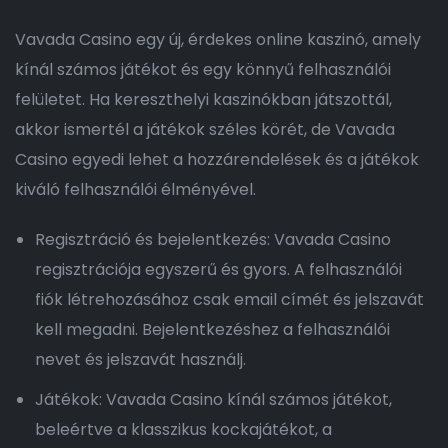
Vavada Casino egy új, érdekes online kaszinó, amely
kínál számos játékot és egy könnyű felhasználói
felületet. Ha kereszthelyi kaszinókban játszottál,
akkor ismertél a játékok széles körét, de Vavada
Casino egyedi lehet a hozzárendelések és a játékok
kiváló felhasználói élményével.
Regisztráció és bejelentkezés: Vavada Casino
regisztrációja egyszerű és gyors. A felhasználói
fiók létrehozásához csak email címét és jelszavát
kell megadni. Bejelentkezéshez a felhasználói
nevet és jelszavát használj.
Játékok: Vavada Casino kínál számos játékot,
beleértve a klasszikus kockajátékot, a