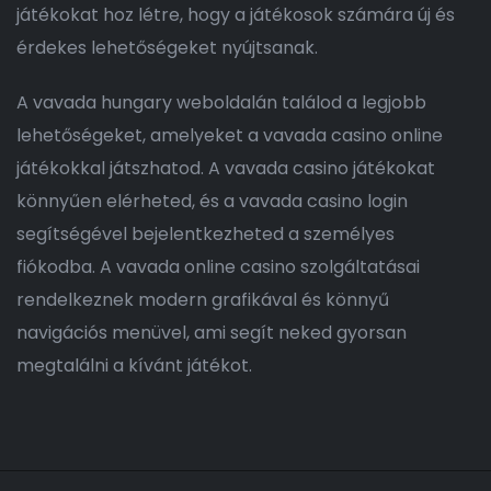
játékokat hoz létre, hogy a játékosok számára új és
érdekes lehetőségeket nyújtsanak.
A vavada hungary weboldalán találod a legjobb
lehetőségeket, amelyeket a vavada casino online
játékokkal játszhatod. A vavada casino játékokat
könnyűen elérheted, és a vavada casino login
segítségével bejelentkezheted a személyes
fiókodba. A vavada online casino szolgáltatásai
rendelkeznek modern grafikával és könnyű
navigációs menüvel, ami segít neked gyorsan
megtalálni a kívánt játékot.