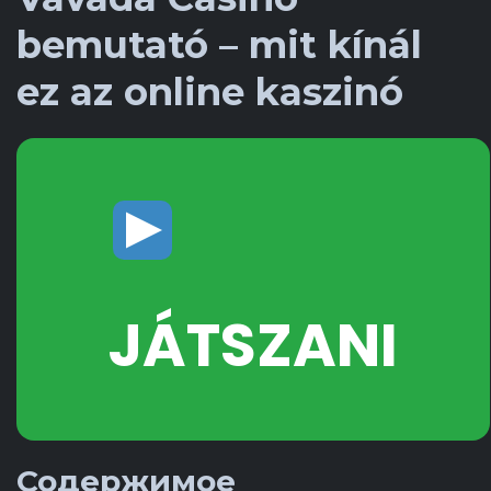
bemutató – mit kínál
ez az online kaszinó
JÁTSZANI
Содержимое