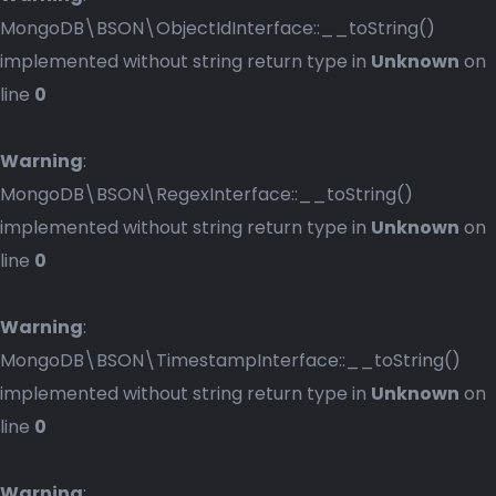
MongoDB\BSON\ObjectIdInterface::__toString()
implemented without string return type in
Unknown
on
line
0
Warning
:
MongoDB\BSON\RegexInterface::__toString()
implemented without string return type in
Unknown
on
line
0
Warning
:
MongoDB\BSON\TimestampInterface::__toString()
implemented without string return type in
Unknown
on
line
0
Warning
: