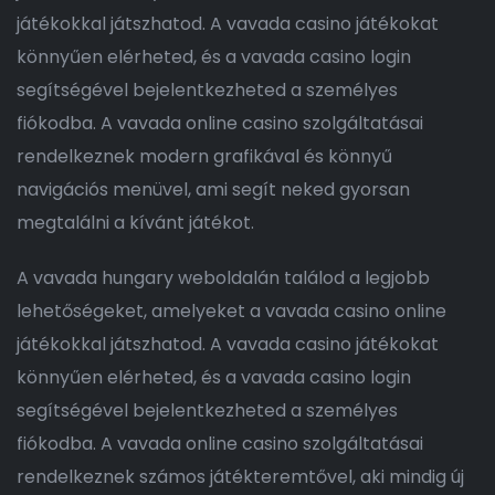
játékokkal játszhatod. A vavada casino játékokat
könnyűen elérheted, és a vavada casino login
segítségével bejelentkezheted a személyes
fiókodba. A vavada online casino szolgáltatásai
rendelkeznek modern grafikával és könnyű
navigációs menüvel, ami segít neked gyorsan
megtalálni a kívánt játékot.
A vavada hungary weboldalán találod a legjobb
lehetőségeket, amelyeket a vavada casino online
játékokkal játszhatod. A vavada casino játékokat
könnyűen elérheted, és a vavada casino login
segítségével bejelentkezheted a személyes
fiókodba. A vavada online casino szolgáltatásai
rendelkeznek számos játékteremtővel, aki mindig új