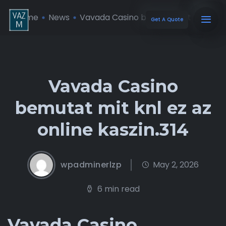
Home
News
Vavada Casino bemutat mit knl ...
Get A Quote
Vavada Casino
bemutat mit knl ez az
online kaszin.314
wpadminerlzp
May 2, 2026
6 min read
Vavada Casino