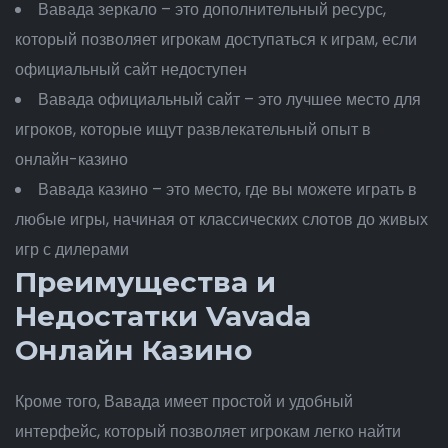
Вавада зеркало – это дополнительный ресурс,
который позволяет игрокам доступаться к играм, если
официальный сайт недоступен
Вавада официальный сайт – это лучшее место для
игроков, которые ищут развлекательный опыт в
онлайн-казино
Вавада казино – это место, где вы можете играть в
любые игры, начиная от классических слотов до живых
игр с дилерами
Преимущества и
Недостатки Vavada
Онлайн Казино
Кроме того, Вавада имеет простой и удобный
интерфейс, который позволяет игрокам легко найти