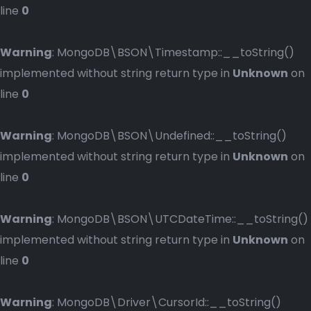
line
0
Warning
: MongoDB\BSON\Timestamp::__toString()
implemented without string return type in
Unknown
on
line
0
Warning
: MongoDB\BSON\Undefined::__toString()
implemented without string return type in
Unknown
on
line
0
Warning
: MongoDB\BSON\UTCDateTime::__toString()
implemented without string return type in
Unknown
on
line
0
Warning
: MongoDB\Driver\CursorId::__toString()