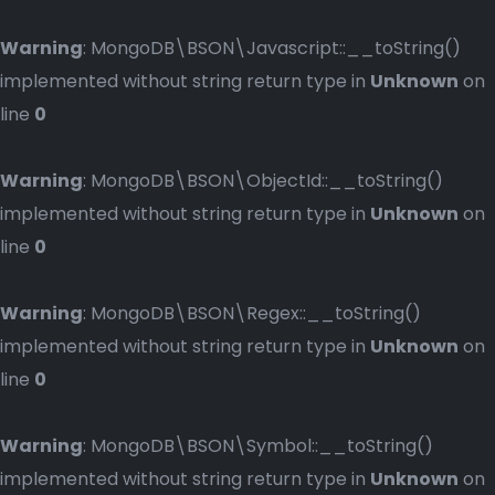
Warning
: MongoDB\BSON\Javascript::__toString()
implemented without string return type in
Unknown
on
line
0
Warning
: MongoDB\BSON\ObjectId::__toString()
implemented without string return type in
Unknown
on
line
0
Warning
: MongoDB\BSON\Regex::__toString()
implemented without string return type in
Unknown
on
line
0
Warning
: MongoDB\BSON\Symbol::__toString()
implemented without string return type in
Unknown
on