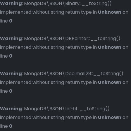
Warning
: MongoDB\BSON\Binary::__toString()
implemented without string return type in
Unknown
on
line
0
Warning
: MongoDB\BSON\DBPointer::__toString()
implemented without string return type in
Unknown
on
line
0
Warning
: MongoDB\BSON\Decimal128::__toString()
implemented without string return type in
Unknown
on
line
0
Warning
: MongoDB\BSON\Int64::__toString()
implemented without string return type in
Unknown
on
line
0