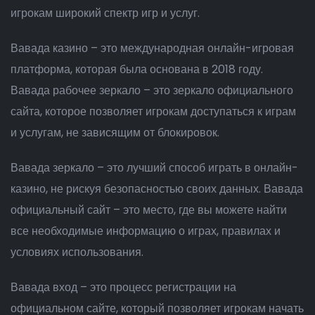
игрокам широкий спектр игр и услуг.
Вавада казино – это международная онлайн-игровая
платформа, которая была основана в 2018 году.
Вавада рабочее зеркало – это зеркало официального
сайта, которое позволяет игрокам доступаться к играм
и услугам, не зависящим от блокировок.
Вавада зеркало – это лучший способ играть в онлайн-
казино, не рискуя безопасностью своих данных. Вавада
официальный сайт – это место, где вы можете найти
все необходимые информацию о играх, правилах и
условиях использования.
Вавада вход – это процесс регистрации на
официальном сайте, который позволяет игрокам начать