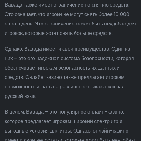
Вавада также имеет ограничение по снятию средств.
Это означает, что игроки не могут снять более 10 000
евро в день. Это ограничение может быть неудобно для
игроков, которые хотят снять больше средств.
Однако, Вавада имеет и свои преимущества. Один из
них – это его надежная система безопасности, которая
обеспечивает игрокам безопасность их данных и
средств. Онлайн-казино также предлагает игрокам
возможность играть на различных языках, включая
русский язык.
В целом, Вавада – это популярное онлайн-казино,
которое предлагает игрокам широкий спектр игр и
выгодные условия для игры. Однако, онлайн-казино
имеет и свои недостатки, которые могут быть неудобны