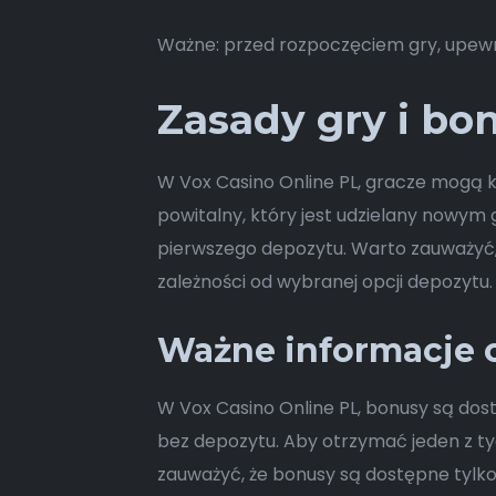
Ważne: przed rozpoczęciem gry, upewnij s
Zasady gry i bo
W Vox Casino Online PL, gracze mogą k
powitalny, który jest udzielany nowym
pierwszego depozytu. Warto zauważyć, 
zależności od wybranej opcji depozytu.
Ważne informacje 
W Vox Casino Online PL, bonusy są do
bez depozytu. Aby otrzymać jeden z tyc
zauważyć, że bonusy są dostępne tylko d