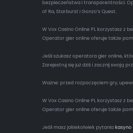
bezpieczeństwa i transparentności. Ope
of Ra, Starburst i Gonzo’s Quest.
W Vox Casino Online PL korzystasz z be
Operator gier online oferuje także po
Jeśli szukasz operatora gier online, k
Zarejestruj się już dziś i zacznij swoją
Ważne: przed rozpoczęciem gry, upewnij s
W Vox Casino Online PL korzystasz z be
Operator gier online oferuje także po
Jeśli masz jakiekolwiek pytania
kasyno 