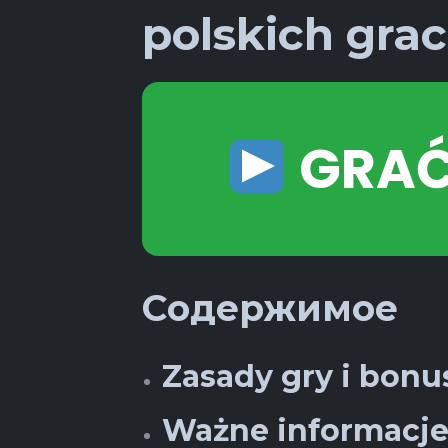
polskich gra
GRA
Содержимое
Zasady gry i bonu
Ważne informacje