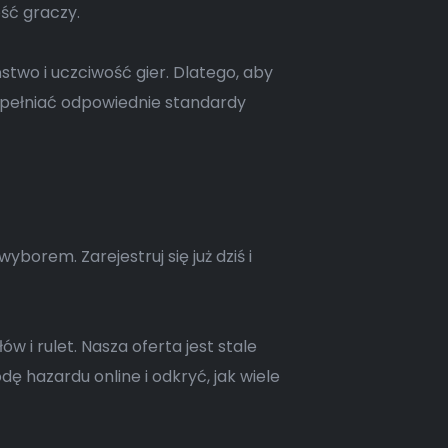
ść graczy.
stwo i uczciwość gier. Dlatego, aby
spełniać odpowiednie standardy
borem. Zarejestruj się już dziś i
 i rulet. Nasza oferta jest stale
 hazardu online i odkryć, jak wiele