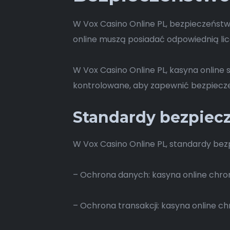
W Vox Casino Online PL, bezpieczeństw
online muszą posiadać odpowiednią lic
W Vox Casino Online PL, kasyna online 
kontrolowane, aby zapewnić bezpiecze
Standardy bezpiecz
W Vox Casino Online PL, standardy be
– Ochrona danych: kasyna online chro
– Ochrona transakcji: kasyna online ch