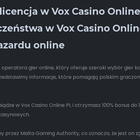
licencja w Vox Casino Online
czeństwa w Vox Casino Onlin
azardu online
operatora gier online, który oferuje szeroki wybór gier k
edstawimy informacje, które pomagają polskim graczom 
ądze w Vox Casino Online PL i otrzymasz 100% bonus do 1
 kasynowych.
ny przez Malta Gaming Authority, co oznacza, że jest on