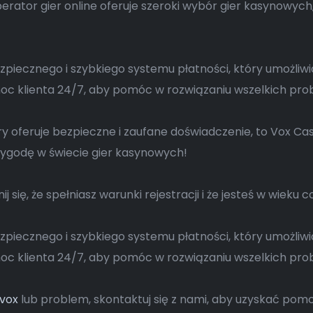
rator gier online oferuje szeroki wybór gier kasynowych,
zpiecznego i szybkiego systemu płatności, który umożliwi
moc klienta 24/7, aby pomóc w rozwiązaniu wszelkich pr
tóry oferuje bezpieczne i zaufane doświadczenie, to Vox C
 przygodę w świecie gier kasynowych!
ię, że spełniasz warunki rejestracji i że jesteś w wieku co 
zpiecznego i szybkiego systemu płatności, który umożliwi
moc klienta 24/7, aby pomóc w rozwiązaniu wszelkich pr
vox
lub problem, skontaktuj się z nami, aby uzyskać pomo