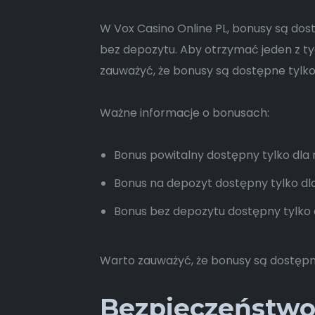
W Vox Casino Online PL, bonusy są do
bez depozytu. Aby otrzymać jeden z tyc
zauważyć, że bonusy są dostępne tylko d
Ważne informacje o bonusach:
Bonus powitalny dostępny tylko dla
Bonus na depozyt dostępny tylko dl
Bonus bez depozytu dostępny tylko d
Warto zauważyć, że bonusy są dostępne 
Bezpieczeństwo 