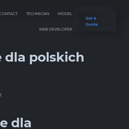
CONTACT
TECHNICIAN
MODEL
Get A
Quote
WEB DEVELOPER
 dla polskich
d
e dla