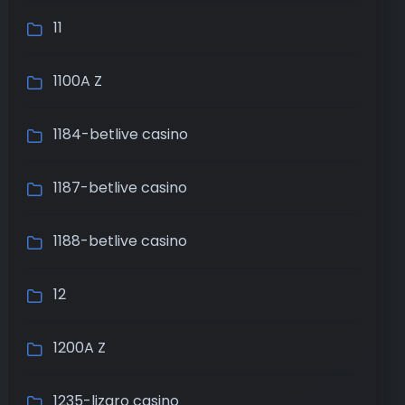
11
1100A Z
1184-betlive casino
1187-betlive casino
1188-betlive casino
12
1200A Z
1235-lizaro casino