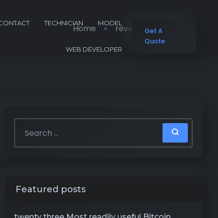
CONTACT
TECHNICIAN
MODEL
Home
revery play casino gr
Get A
Quote
WEB DEVELOPER
Featured posts
twenty three Most readily useful Bitcoin