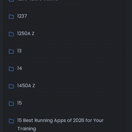
1237
1250A Z
13
14
1450A Z
15
15 Best Running Apps of 2026 for Your
Training