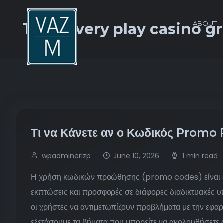
ABOUT
Tag:
revery play casino gr
Τι να Κάνετε αν ο Κωδικός Promo 
wpadminerlzp
June 10, 2026
1 min read
Η χρήση κωδικών προώθησης (promo codes) είναι έν
εκπτώσεις και προσφορές σε διάφορες διαδικτυακές υπ
οι χρήστες να αντιμετωπίζουν προβλήματα με την εφα
εξετάσουμε τα βήματα που μπορείτε να ακολουθήσετε