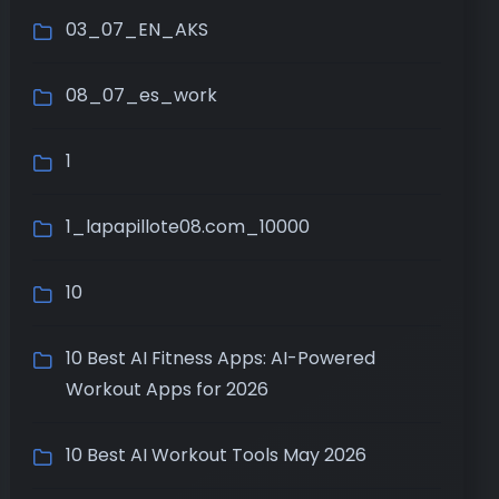
03_07_EN_AKS
08_07_es_work
1
1_lapapillote08.com_10000
10
10 Best AI Fitness Apps: AI-Powered
Workout Apps for 2026
10 Best AI Workout Tools May 2026