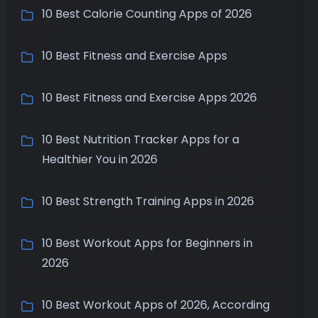
10 Best Calorie Counting Apps of 2026
10 Best Fitness and Exercise Apps
10 Best Fitness and Exercise Apps 2026
10 Best Nutrition Tracker Apps for a
Healthier You in 2026
10 Best Strength Training Apps in 2026
10 Best Workout Apps for Beginners in
2026
10 Best Workout Apps of 2026, According